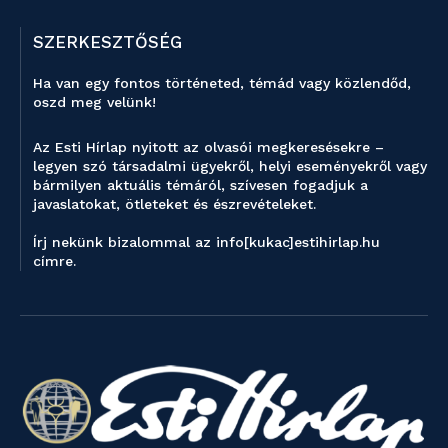
SZERKESZTŐSÉG
Ha van egy fontos történeted, témád vagy közlendőd,
oszd meg velünk!
Az Esti Hírlap nyitott az olvasói megkeresésekre –
legyen szó társadalmi ügyekről, helyi eseményekről vagy
bármilyen aktuális témáról, szívesen fogadjuk a
javaslatokat, ötleteket és észrevételeket.
Írj nekünk bizalommal az info[kukac]estihirlap.hu
címre.