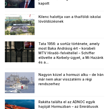
kapott
Kilenc halottja van a thaiföldi iskolai
lövöldözésnek
Tata 1956: a sortűz története, amely
most Baka Andrásig ért – korabeli
MTV Híradó-felvétellel – Schiffer
elővette a Korbely-ügyet, a Mi Hazánk
és a...
Nagyon közel a hormuzi alku – de Irán
már nem akar visszatérni a régi
rendszerhez
Rakéta találta el az ADNOC egyik
hajóját Hormuzban – az Emirátusok