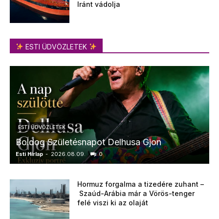
Iránt vádolja
ESTI ÜDVÖZLETEK
ESTI ÜDVÖZLETEK
Boldog Születésnapot Delhusa Gjon
Esti Hírlap
-
2026.08.09.
0
E
Hormuz forgalma a tizedére zuhant –
Szaúd-Arábia már a Vörös-tenger
felé viszi ki az olaját