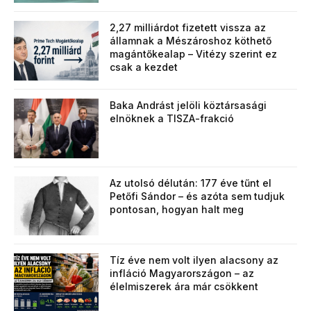
2,27 milliárdot fizetett vissza az
államnak a Mészároshoz köthető
magántőkealap – Vitézy szerint ez
csak a kezdet
Baka Andrást jelöli köztársasági
elnöknek a TISZA-frakció
Az utolsó délután: 177 éve tűnt el
Petőfi Sándor – és azóta sem tudjuk
pontosan, hogyan halt meg
Tíz éve nem volt ilyen alacsony az
infláció Magyarországon – az
élelmiszerek ára már csökkent