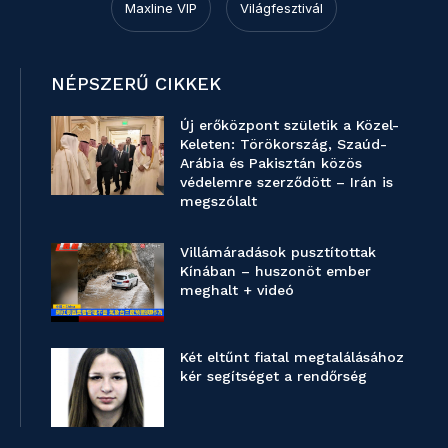
Maxline VIP
Világfesztivál
NÉPSZERŰ CIKKEK
Új erőközpont születik a Közel-
Keleten: Törökország, Szaúd-
Arábia és Pakisztán közös
védelemre szerződött – Irán is
megszólalt
Villámáradások pusztítottak
Kínában – huszonöt ember
meghalt + videó
Két eltűnt fiatal megtalálásához
kér segítséget a rendőrség