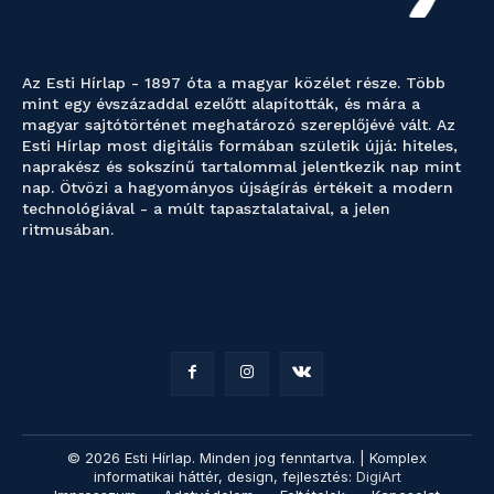
Az Esti Hírlap - 1897 óta a magyar közélet része. Több
mint egy évszázaddal ezelőtt alapították, és mára a
magyar sajtótörténet meghatározó szereplőjévé vált. Az
Esti Hírlap most digitális formában születik újjá: hiteles,
naprakész és sokszínű tartalommal jelentkezik nap mint
nap. Ötvözi a hagyományos újságírás értékeit a modern
technológiával - a múlt tapasztalataival, a jelen
ritmusában.
© 2026 Esti Hírlap. Minden jog fenntartva. | Komplex
informatikai háttér, design, fejlesztés:
DigiArt