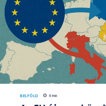
BELFÖLD
4
min.