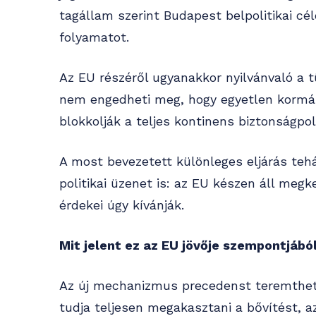
tagállam szerint Budapest belpolitikai cé
folyamatot.
Az EU részéről ugyanakkor nyilvánvaló a 
nem engedheti meg, hogy egyetlen kormány 
blokkolják a teljes kontinens biztonságpoli
A most bevezetett különleges eljárás te
politikai üzenet is: az EU készen áll megke
érdekei úgy kívánják.
Mit jelent ez az EU jövője szempontjábó
Az új mechanizmus precedenst teremthet.
tudja teljesen megakasztani a bővítést, 