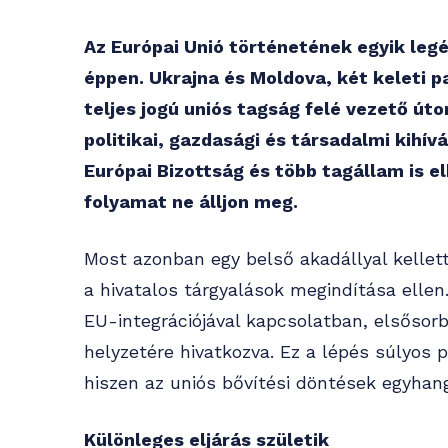
Az Európai Unió történetének egyik legé
éppen. Ukrajna és Moldova, két keleti p
teljes jogú uniós tagság felé vezető ú
politikai, gazdasági és társadalmi kihív
Európai Bizottság és több tagállam is e
folyamat ne álljon meg.
Most azonban egy belső akadállyal kelle
a hivatalos tárgyalások megindítása ellen
EU-integrációjával kapcsolatban, elsősorb
helyzetére hivatkozva. Ez a lépés súlyos p
hiszen az uniós bővítési döntések egyhan
Különleges eljárás születik