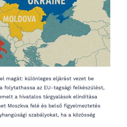
el magát: különleges eljárást vezet be
 folytathassa az EU-tagsági felkészülést,
melt a hivatalos tárgyalások elindítása
enet Moszkva felé és belső figyelmeztetés
gyhangúsági szabályokat, ha a közösség