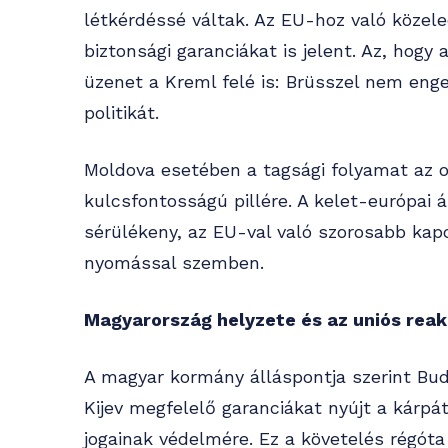
létkérdéssé váltak. Az EU-hoz való köze
biztonsági garanciákat is jelent. Az, hogy
üzenet a Kreml felé is: Brüsszel nem enge
politikát.
Moldova esetében a tagsági folyamat az o
kulcsfontosságú pillére. A kelet-európai 
sérülékeny, az EU-val való szorosabb kapc
nyomással szemben.
Magyarország helyzete és az uniós reak
A magyar kormány álláspontja szerint Bud
Kijev megfelelő garanciákat nyújt a kárpát
jogainak védelmére. Ez a követelés régót