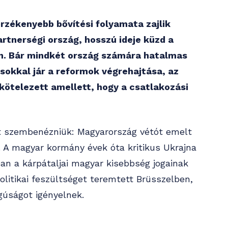
rzékenyebb bővítési folyamata zajlik
artnerségi ország, hosszú ideje küzd a
ton. Bár mindkét ország számára hatalmas
ásokkal jár a reformok végrehajtása, az
lkötelezett amellett, hogy a csatlakozási
tt szembenézniük: Magyarország vétót emelt
. A magyar kormány évek óta kritikus Ukrajna
an a kárpátaljai magyar kisebbség jogainak
olitikai feszültséget teremtett Brüsszelben,
gúságot igényelnek.