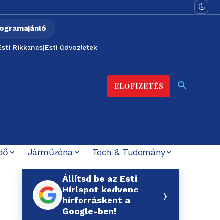
ogramajánló
Esti Rikkancs
|
Esti üdvözletek
ELŐFIZETÉS
dő
Járműzóna
Tech & Tudomány
Állítsd be az Esti
Hírlapot kedvenc
›
hírforrásként a
Google-ben!