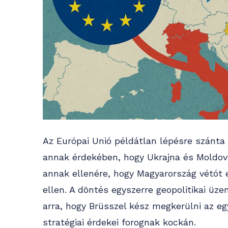
Az Európai Unió példátlan lépésre szánta 
annak érdekében, hogy Ukrajna és Moldova
annak ellenére, hogy Magyarország vétót e
ellen. A döntés egyszerre geopolitikai üz
arra, hogy Brüsszel kész megkerülni az e
stratégiai érdekei forognak kockán.