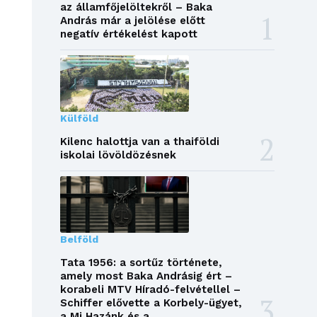
az államfőjelöltekről – Baka
András már a jelölése előtt
negatív értékelést kapott
Külföld
Kilenc halottja van a thaiföldi
iskolai lövöldözésnek
Belföld
Tata 1956: a sortűz története,
amely most Baka Andrásig ért –
korabeli MTV Híradó-felvétellel –
Schiffer elővette a Korbely-ügyet,
a Mi Hazánk és a...