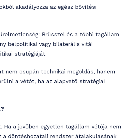
lokból akadályozza az egész bővítési
türelmetlenség: Brüsszel és a többi tagállam
belpolitikai vagy bilaterális vitái
tikai stratégiáját.
hát nem csupán technikai megoldás, hanem
rülni a vétót, ha az alapvető stratégiai
l?
 Ha a jövőben egyetlen tagállam vétója nem
az a döntéshozatali rendszer átalakulásának