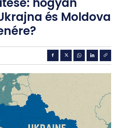
ítése: hogyan
Ukrajna és Moldova
enére?