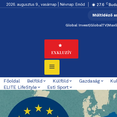
C
2026. augusztus 9., vasárnap | Névnap: Emőd
27.6
Bud
Múltidéző a
Global Invest
|
GlobalTV
|
Maxl
EXKLUZÍV
Főoldal
Belföld
Külföld
Gazdaság
Ku
ELITE LifeStyle
Esti Sport