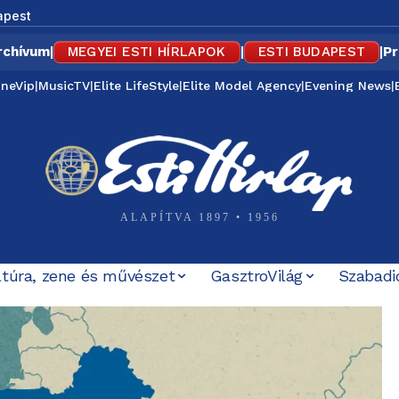
apest
rchívum
|
MEGYEI ESTI HÍRLAPOK
|
ESTI BUDAPEST
|
Pr
ineVip
|
MusicTV
|
Elite LifeStyle
|
Elite Model Agency
|
Evening News
|
ALAPÍTVA 1897 • 1956
ltúra, zene és művészet
GasztroVilág
Szabadi