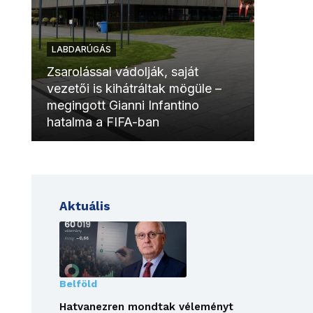
LABDARÚGÁS
LABDAR
Zsarolással vádolják, saját
vezetői is kihátráltak mögüle –
Molinóv
megingott Gianni Infantino
szurkol
hatalma a FIFA-ban
meccsk
Aktuális
Belföld
Hatvanezren mondtak véleményt