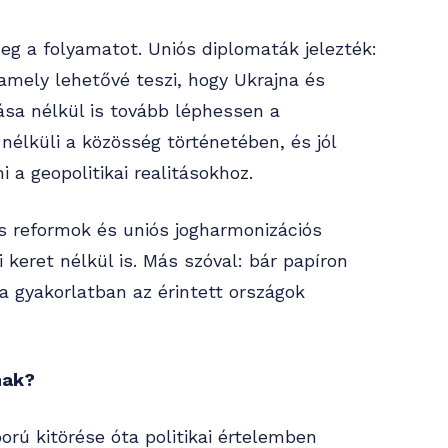
g a folyamatot. Uniós diplomaták jelezték:
 amely lehetővé teszi, hogy Ukrajna és
ása nélkül is tovább léphessen a
nélküli a közösség történetében, és jól
 a geopolitikai realitásokhoz.
s reformok és uniós jogharmonizációs
keret nélkül is. Más szóval: bár papíron
a gyakorlatban az érintett országok
nak?
orú kitörése óta politikai értelemben