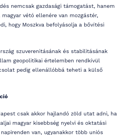
ledés nemcsak gazdasági támogatást, hanem
 a magyar vétó ellenére van mozgástér,
di, hogy Moszkva befolyásolja a bővítési
rszág szuverenitásának és stabilitásának
állam geopolitikai értelemben rendkívül
solat pedig ellenállóbbá teheti a külső
ció
apest csak akkor hajlandó zöld utat adni, ha
aljai magyar kisebbség nyelvi és oktatási
a napirenden van, ugyanakkor több uniós