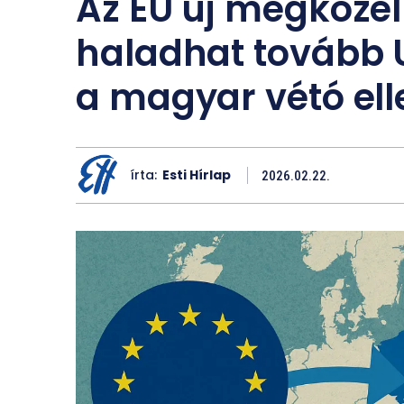
Az EU új megközel
haladhat tovább 
a magyar vétó ell
írta:
Esti Hírlap
2026.02.22.