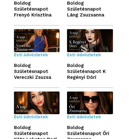
Boldog
Boldog
Születésnapot
Születésnapot
Frenyó Krisztina
Láng Zsuzsanna
Esti üdvözletek
Esti üdvözletek
Boldog
Boldog
Születésnapot
Születésnapot K
Vereczki Zsuzsa
Regényi Dóri
Esti üdvözletek
Esti üdvözletek
Boldog
Boldog
Születésnapot
Születésnapot Őri