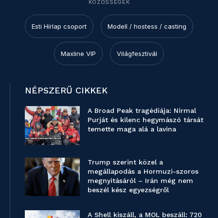
KÖZÖSSÉGEK
Esti Hírlap csoport
Modell / hostess / casting
Maxline VIP
Világfesztivál
NÉPSZERŰ CIKKEK
A Broad Peak tragédiája: Nirmal
Purját és kilenc hegymászó társát
temette maga alá a lavina
Trump szerint közel a
megállapodás a Hormuzi-szoros
megnyitásáról – Irán még nem
beszél kész egyezségről
A Shell kiszáll, a MOL beszáll: 720