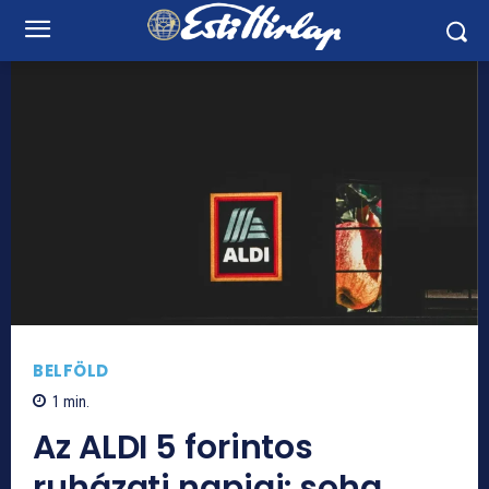
BELFÖLD
1
min.
Az ALDI 5 forintos
ruházati napjai: soha