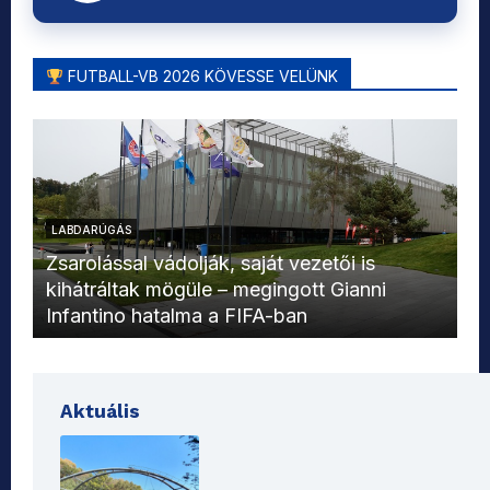
FUTBALL-VB 2026 KÖVESSE VELÜNK
LABDARÚGÁS
L
Zsarolással vádolják, saját vezetői is
kihátráltak mögüle – megingott Gianni
Mo
Infantino hatalma a FIFA-ban
el
Aktuális