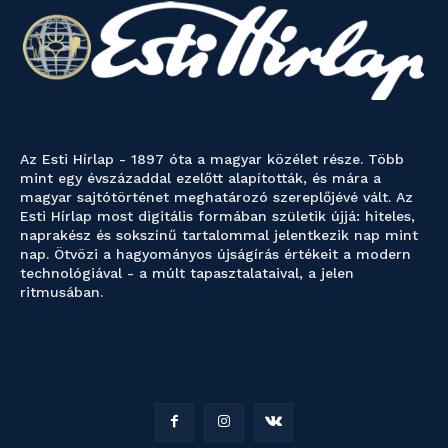
Az Esti Hírlap - 1897 óta a magyar közélet része. Több
mint egy évszázaddal ezelőtt alapították, és mára a
magyar sajtótörténet meghatározó szereplőjévé vált. Az
Esti Hírlap most digitális formában születik újjá: hiteles,
naprakész és sokszínű tartalommal jelentkezik nap mint
nap. Ötvözi a hagyományos újságírás értékeit a modern
technológiával - a múlt tapasztalataival, a jelen
ritmusában.