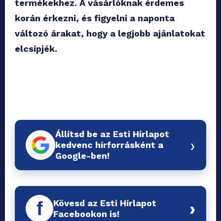
termékekhez. A vásárlóknak érdemes
korán érkezni, és figyelni a naponta
változó árakat, hogy a legjobb ajánlatokat
elcsípjék.
Állítsd be az Esti Hírlapot
›
kedvenc hírforrásként a
Google-ben!
Kövesd az Esti Hírlapot
f
›
Facebookon is!