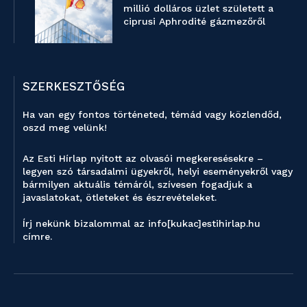
millió dolláros üzlet született a
ciprusi Aphrodité gázmezőről
SZERKESZTŐSÉG
Ha van egy fontos történeted, témád vagy közlendőd,
oszd meg velünk!
Az Esti Hírlap nyitott az olvasói megkeresésekre –
legyen szó társadalmi ügyekről, helyi eseményekről vagy
bármilyen aktuális témáról, szívesen fogadjuk a
javaslatokat, ötleteket és észrevételeket.
Írj nekünk bizalommal az info[kukac]estihirlap.hu
címre.