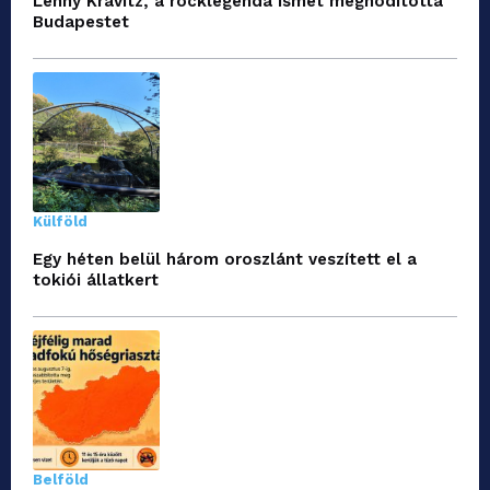
Lenny Kravitz, a rocklegenda ismét meghódította
Budapestet
Külföld
Egy héten belül három oroszlánt veszített el a
tokiói állatkert
Belföld