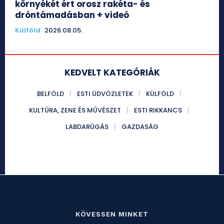
környékét ért orosz rakéta- és
dróntámadásban + videó
Külföld
2026.08.05.
KEDVELT KATEGÓRIÁK
BELFÖLD
ESTI ÜDVÖZLETEK
KÜLFÖLD
KULTÚRA, ZENE ÉS MŰVÉSZET
ESTI RIKKANCS
LABDARÚGÁS
GAZDASÁG
KÖVESSEN MINKET