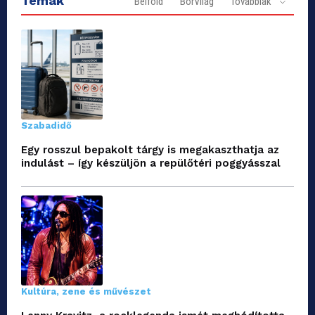
Témák
Belföld
BorVilág
Továbbiak
Szabadidő
Egy rosszul bepakolt tárgy is megakaszthatja az
indulást – így készüljön a repülőtéri poggyásszal
Kultúra, zene és művészet