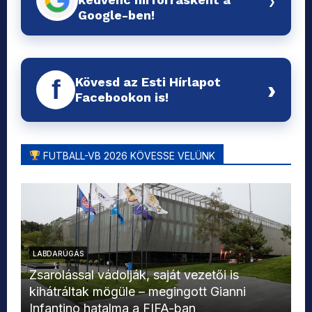
Google-ben!
Kövesd az Esti Hírlapot
f
›
Facebookon is!
FUTBALL-VB 2026 KÖVESSE VELÜNK
LABDARÚGÁS
L
Zsarolással vádolják, saját vezetői is
kihátráltak mögüle – megingott Gianni
Mo
Infantino hatalma a FIFA-ban
el