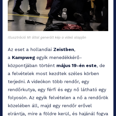
Illusztráció MI által generált kép a videó alapján
Az eset a hollandiai
Zeistben
,
a
Kampweg
egyik menedékkérő-
központjában történt
május 19-én este
, de
a felvételek most kezdtek széles körben
terjedni. A videókon több rendőr, egy
rendőrkutya, egy férfi és egy nő látható egy
folyosón. Az egyik felvételen a nő a rendőrök
közelében áll, majd egy rendőr erővel
elrántja, mire a földre kerül, és hajánál fogva