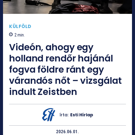
KÜLFÖLD
2
min.
Videón, ahogy egy
holland rendőr hajánál
fogva földre ránt egy
várandós nőt – vizsgálat
indult Zeistben
írta:
Esti Hírlap
2026.06.01.