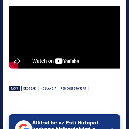
TAGS
ERŐSZAK
HOLLANDIA
RENDŐRI ERŐSZAK
Állítsd be az Esti Hírlapot
›
kedvenc hírforrásként a