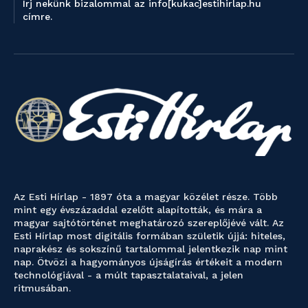
Írj nekünk bizalommal az info[kukac]estihirlap.hu
címre.
Az Esti Hírlap - 1897 óta a magyar közélet része. Több
mint egy évszázaddal ezelőtt alapították, és mára a
magyar sajtótörténet meghatározó szereplőjévé vált. Az
Esti Hírlap most digitális formában születik újjá: hiteles,
naprakész és sokszínű tartalommal jelentkezik nap mint
nap. Ötvözi a hagyományos újságírás értékeit a modern
technológiával - a múlt tapasztalataival, a jelen
ritmusában.