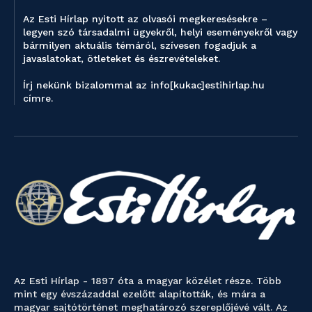
Az Esti Hírlap nyitott az olvasói megkeresésekre –
legyen szó társadalmi ügyekről, helyi eseményekről vagy
bármilyen aktuális témáról, szívesen fogadjuk a
javaslatokat, ötleteket és észrevételeket.
Írj nekünk bizalommal az info[kukac]estihirlap.hu
címre.
Az Esti Hírlap - 1897 óta a magyar közélet része. Több
mint egy évszázaddal ezelőtt alapították, és mára a
magyar sajtótörténet meghatározó szereplőjévé vált. Az