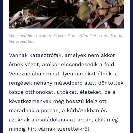
Venezuelában továbbra is keresik az eltűnteket a romok alatt
Venezuelában.
Vannak katasztrófák, amelyek nem akkor
érnek véget, amikor elcsendesedik a föld.
Venezuelában most ilyen napokat élnek: a
rengések néhány másodperc alatt döntöttek
össze otthonokat, utcákat, életeket, de a
következmények még hosszú ideig ott
maradnak a porban, a kórházakban és
azoknak a családoknak az arcán, akik még
mindig hírt várnak szeretteikről.