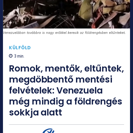
Venezuelában továbbra is nagy erőkkel keresik az földrengésben eltűnteket.
KÜLFÖLD
3
min.
Romok, mentők, eltűntek,
megdöbbentő mentési
felvételek: Venezuela
még mindig a földrengés
sokkja alatt