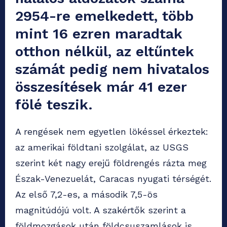
2954-re emelkedett, több
mint 16 ezren maradtak
otthon nélkül, az eltűntek
számát pedig nem hivatalos
összesítések már 41 ezer
fölé teszik.
A rengések nem egyetlen lökéssel érkeztek:
az amerikai földtani szolgálat, az USGS
szerint két nagy erejű földrengés rázta meg
Észak-Venezuelát, Caracas nyugati térségét.
Az első 7,2-es, a második 7,5-ös
magnitúdójú volt. A szakértők szerint a
földmozgások után földcsuszamlások is