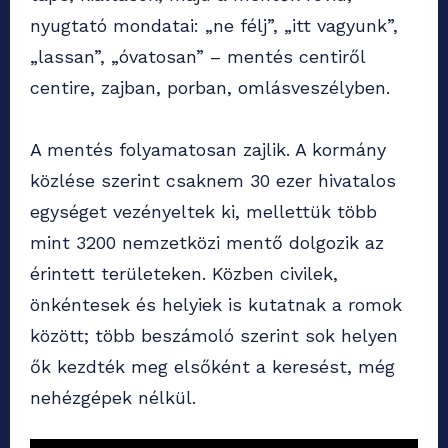
nyugtató mondatai: „ne félj”, „itt vagyunk”,
„lassan”, „óvatosan” – mentés centiről
centire, zajban, porban, omlásveszélyben.
A mentés folyamatosan zajlik. A kormány
közlése szerint csaknem 30 ezer hivatalos
egységet vezényeltek ki, mellettük több
mint 3200 nemzetközi mentő dolgozik az
érintett területeken. Közben civilek,
önkéntesek és helyiek is kutatnak a romok
között; több beszámoló szerint sok helyen
ők kezdték meg elsőként a keresést, még
nehézgépek nélkül.