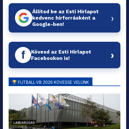
Állítsd be az Esti Hírlapot
›
kedvenc hírforrásként a
Google-ben!
Kövesd az Esti Hírlapot
f
›
Facebookon is!
FUTBALL-VB 2026 KÖVESSE VELÜNK
LABDARÚGÁS