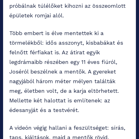
próbálnak túlélőket kihozni az összeomlott
épületek romjai alól.
Több embert is élve mentettek ki a
törmelékből: idős asszonyt, kisbabákat és
felnőtt férfiakat is. Az átirat egyik
legdrámaibb részében egy 11 éves fiúról,
Joséról beszélnek a mentők. A gyereket
nagyjából három méter mélyen találták
meg, életben volt, de a karja eltörhetett.
Mellette két halottat is említenek: az
édesanyját és a testvérét.
A videón végig hallani a feszültséget: sírás,
taps, kiáltások, majd a mentők rövid,