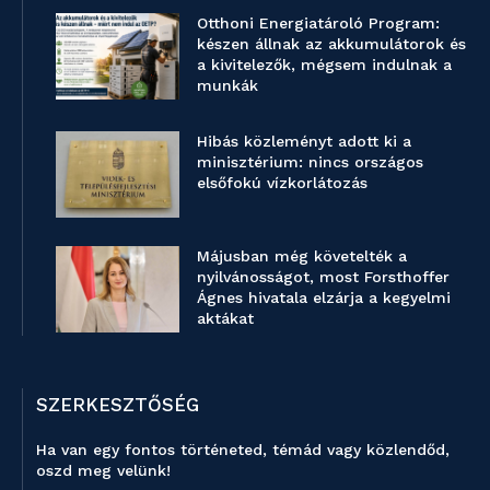
Otthoni Energiatároló Program:
készen állnak az akkumulátorok és
a kivitelezők, mégsem indulnak a
munkák
Hibás közleményt adott ki a
minisztérium: nincs országos
elsőfokú vízkorlátozás
Májusban még követelték a
nyilvánosságot, most Forsthoffer
Ágnes hivatala elzárja a kegyelmi
aktákat
SZERKESZTŐSÉG
Ha van egy fontos történeted, témád vagy közlendőd,
oszd meg velünk!