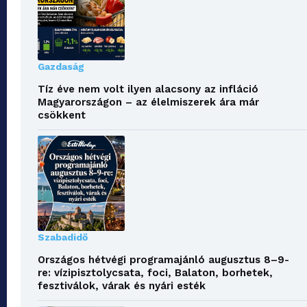
Gazdaság
Tíz éve nem volt ilyen alacsony az infláció
Magyarországon – az élelmiszerek ára már
csökkent
Szabadidő
Országos hétvégi programajánló augusztus 8–9-
re: vízipisztolycsata, foci, Balaton, borhetek,
fesztiválok, várak és nyári esték