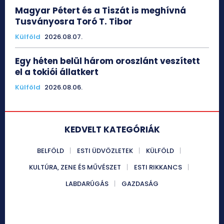
Magyar Pétert és a Tiszát is meghívná
Tusványosra Toró T. Tibor
Külföld
2026.08.07.
Egy héten belül három oroszlánt veszített
el a tokiói állatkert
Külföld
2026.08.06.
KEDVELT KATEGÓRIÁK
BELFÖLD
ESTI ÜDVÖZLETEK
KÜLFÖLD
KULTÚRA, ZENE ÉS MŰVÉSZET
ESTI RIKKANCS
LABDARÚGÁS
GAZDASÁG