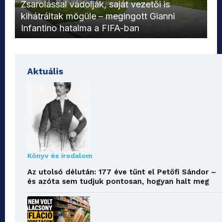
L
Zsarolással vádolják, saját vezetői is
kihátráltak mögüle – megingott Gianni
Mo
Infantino hatalma a FIFA-ban
el
Aktuális
Könyv és irodalom
Az utolsó délután: 177 éve tűnt el Petőfi Sándor –
és azóta sem tudjuk pontosan, hogyan halt meg