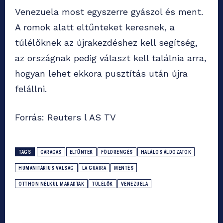
Venezuela most egyszerre gyászol és ment.
A romok alatt eltűnteket keresnek, a
túlélőknek az újrakezdéshez kell segítség,
az országnak pedig választ kell találnia arra,
hogyan lehet ekkora pusztítás után újra
felállni.
Forrás: Reuters l AS TV
TAGS
CARACAS
ELTŰNTEK
FÖLDRENGÉS
HALÁLOS ÁLDOZATOK
HUMANITÁRIUS VÁLSÁG
LA GUAIRA
MENTÉS
OTTHON NÉLKÜL MARADTAK
TÚLÉLŐK
VENEZUELA