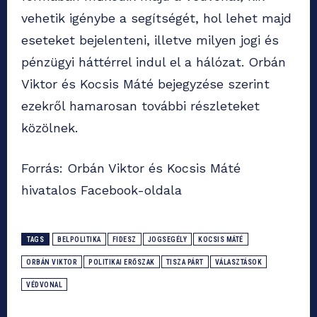
vehetik igénybe a segítségét, hol lehet majd
eseteket bejelenteni, illetve milyen jogi és
pénzügyi háttérrel indul el a hálózat. Orbán
Viktor és Kocsis Máté bejegyzése szerint
ezekről hamarosan további részleteket
közölnek.
Forrás: Orbán Viktor és Kocsis Máté
hivatalos Facebook-oldala
TAGS
BELPOLITIKA
FIDESZ
JOGSEGÉLY
KOCSIS MÁTÉ
ORBÁN VIKTOR
POLITIKAI ERŐSZAK
TISZA PÁRT
VÁLASZTÁSOK
VÉDVONAL