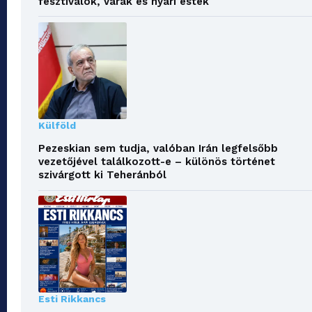
fesztiválok, várak és nyári esték
Külföld
Pezeskian sem tudja, valóban Irán legfelsőbb
vezetőjével találkozott-e – különös történet
szivárgott ki Teheránból
Esti Rikkancs