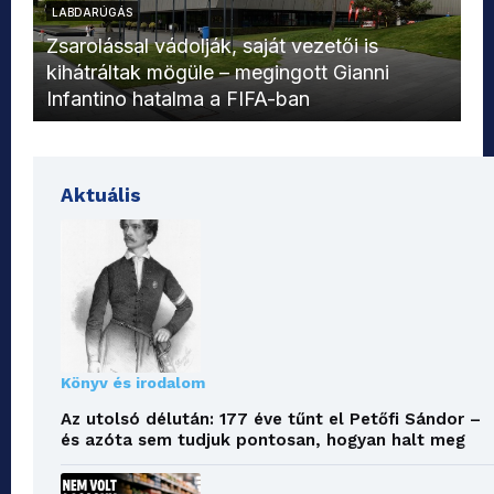
LABDARÚGÁS
L
Zsarolással vádolják, saját vezetői is
kihátráltak mögüle – megingott Gianni
Mo
Infantino hatalma a FIFA-ban
el
Aktuális
Könyv és irodalom
Az utolsó délután: 177 éve tűnt el Petőfi Sándor –
és azóta sem tudjuk pontosan, hogyan halt meg