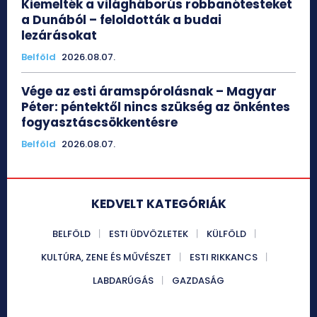
Kiemelték a világháborús robbanótesteket
a Dunából – feloldották a budai
lezárásokat
Belföld
2026.08.07.
Vége az esti áramspórolásnak – Magyar
Péter: péntektől nincs szükség az önkéntes
fogyasztáscsökkentésre
Belföld
2026.08.07.
KEDVELT KATEGÓRIÁK
BELFÖLD
ESTI ÜDVÖZLETEK
KÜLFÖLD
KULTÚRA, ZENE ÉS MŰVÉSZET
ESTI RIKKANCS
LABDARÚGÁS
GAZDASÁG