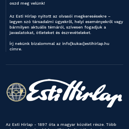
oszd meg velünk!
Az Esti Hírlap nyitott az olvasói megkeresésekre –
legyen szó társadalmi ügyekről, helyi eseményekről vagy
bármilyen aktuális témáról, szívesen fogadjuk a
javaslatokat, ötleteket és észrevételeket.
Írj nekünk bizalommal az info[kukac]estihirlap.hu
címre.
Az Esti Hírlap - 1897 óta a magyar közélet része. Több