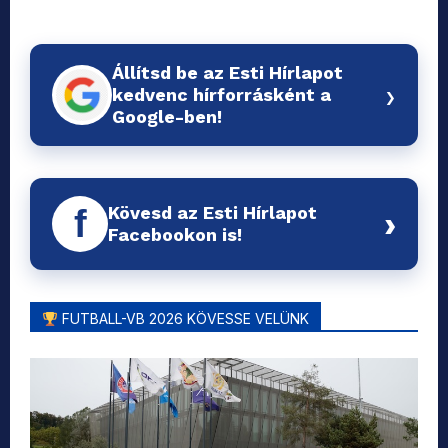
Állítsd be az Esti Hírlapot
›
kedvenc hírforrásként a
Google-ben!
Kövesd az Esti Hírlapot
f
›
Facebookon is!
FUTBALL-VB 2026 KÖVESSE VELÜNK