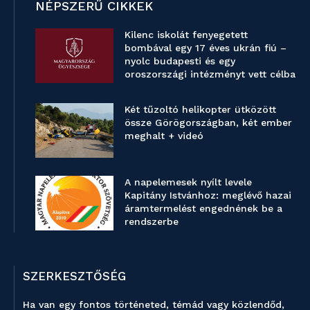
NÉPSZERŰ CIKKEK
Kilenc iskolát fenyegetett
bombával egy 17 éves ukrán fiú –
nyolc budapesti és egy
oroszországi intézményt vett célba
Két tűzoltó helikopter ütközött
össze Görögországban, két ember
meghalt + videó
A napelemesek nyílt levele
Kapitány Istvánhoz: meglévő hazai
áramtermelést engednének be a
rendszerbe
SZERKESZTŐSÉG
Ha van egy fontos történeted, témád vagy közlendőd,