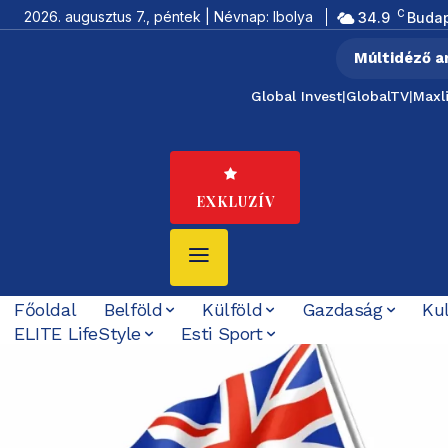
C
2026. augusztus 7., péntek | Névnap: Ibolya
34.9
Buda
Múltidéző a
Global Invest
|
GlobalTV
|
Maxl
EXKLUZÍV
Főoldal
Belföld
Külföld
Gazdaság
Ku
ELITE LifeStyle
Esti Sport