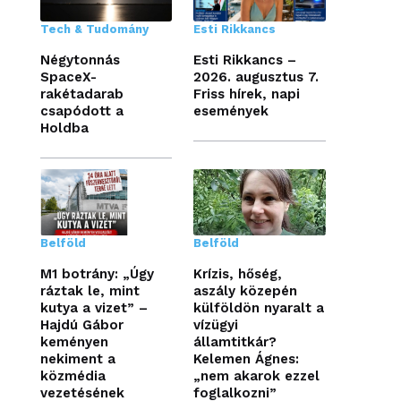
Tech & Tudomány
Esti Rikkancs
Négytonnás
Esti Rikkancs –
SpaceX-
2026. augusztus 7.
rakétadarab
Friss hírek, napi
csapódott a
események
Holdba
Belföld
Belföld
M1 botrány: „Úgy
Krízis, hőség,
ráztak le, mint
aszály közepén
kutya a vizet” –
külföldön nyaralt a
Hajdú Gábor
vízügyi
keményen
államtitkár?
nekiment a
Kelemen Ágnes:
közmédia
„nem akarok ezzel
vezetésének
foglalkozni”