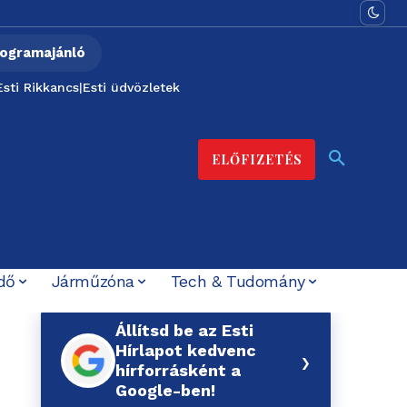
ogramajánló
Esti Rikkancs
|
Esti üdvözletek
ELŐFIZETÉS
dő
Járműzóna
Tech & Tudomány
Állítsd be az Esti
Hírlapot kedvenc
›
hírforrásként a
Google-ben!