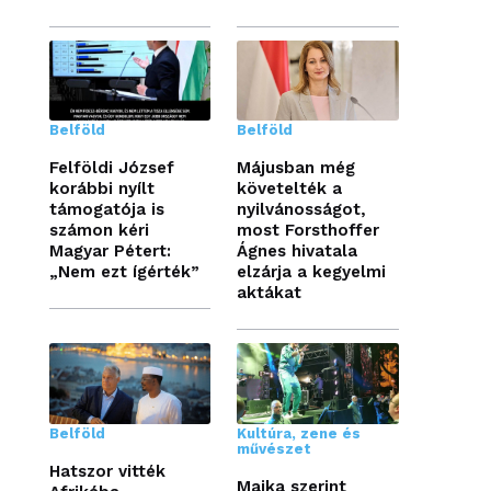
Belföld
Belföld
Felföldi József
Májusban még
korábbi nyílt
követelték a
támogatója is
nyilvánosságot,
számon kéri
most Forsthoffer
Magyar Pétert:
Ágnes hivatala
„Nem ezt ígérték”
elzárja a kegyelmi
aktákat
Belföld
Kultúra, zene és
művészet
Hatszor vitték
Majka szerint