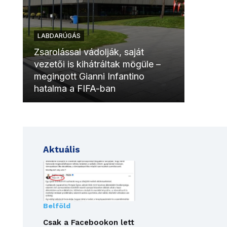
LABDARÚGÁS
LABDAR
Zsarolással vádolják, saját
vezetői is kihátráltak mögüle –
Molinóv
megingott Gianni Infantino
szurkol
hatalma a FIFA-ban
meccsk
Aktuális
Belföld
Csak a Facebookon lett