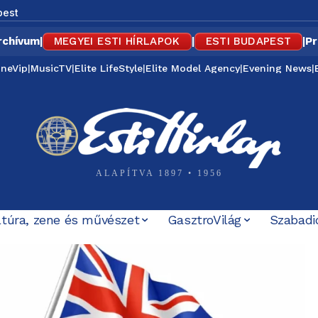
pest
rchívum
|
MEGYEI ESTI HÍRLAPOK
|
ESTI BUDAPEST
|
Pr
ineVip
|
MusicTV
|
Elite LifeStyle
|
Elite Model Agency
|
Evening News
|
ALAPÍTVA 1897 • 1956
ltúra, zene és művészet
GasztroVilág
Szabadi