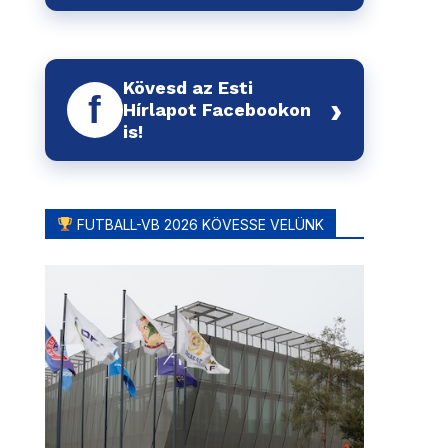
Kövesd az Esti
f
›
Hírlapot Facebookon
is!
FUTBALL-VB 2026 KÖVESSE VELÜNK