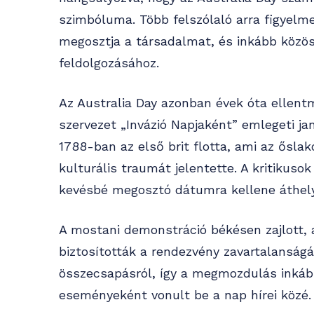
szimbóluma. Több felszólaló arra figyelme
megosztja a társadalmat, és inkább közö
feldolgozásához.
Az Australia Day azonban évek óta ellent
szervezet „Invázió Napjaként” emlegeti j
1788-ban az első brit flotta, ami az ősla
kulturális traumát jelentette. A kritikuso
kevésbé megosztó dátumra kellene áthely
A mostani demonstráció békésen zajlott, a
biztosították a rendezvény zavartalanságá
összecsapásról, így a megmozdulás inkáb
eseményeként vonult be a nap hírei közé.