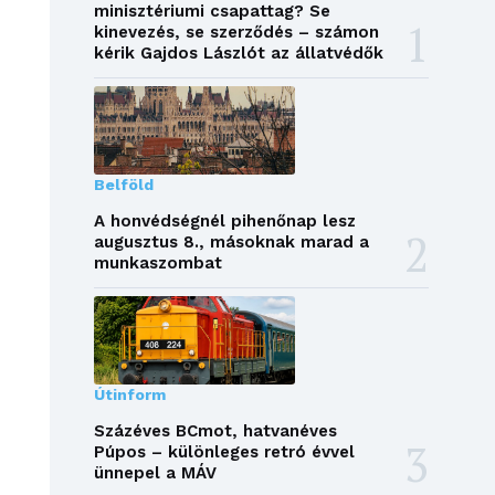
minisztériumi csapattag? Se
kinevezés, se szerződés – számon
kérik Gajdos Lászlót az állatvédők
Belföld
A honvédségnél pihenőnap lesz
augusztus 8., másoknak marad a
munkaszombat
Útinform
Százéves BCmot, hatvanéves
Púpos – különleges retró évvel
ünnepel a MÁV