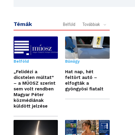
Témák
Belföld
Továbbiak
Belföld
Bűnügy
„Felidézi a
Hat nap, hét
dicstelen múltat”
feltört autó –
– a MÚOSZ szerint
elfogták a
sem volt rendben
gyöngyösi fiatalt
Magyar Péter
közmédiának
küldött jelzése