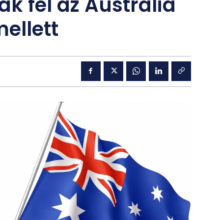
k fel az Australia
ellett