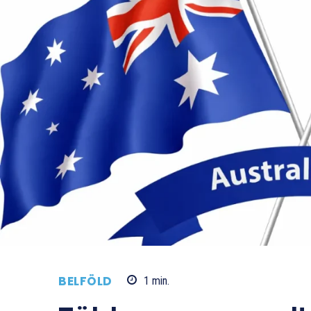
BELFÖLD
1
min.