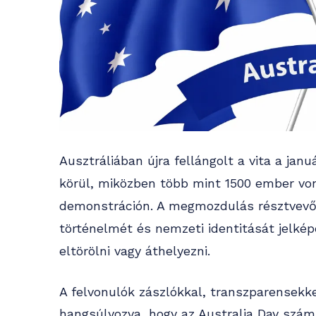
Ausztráliában újra fellángolt a vita a jan
körül, miközben több mint 1500 ember von
demonstráción. A megmozdulás résztvevői
történelmét és nemzeti identitását jelképe
eltörölni vagy áthelyezni.
A felvonulók zászlókkal, transzparensekke
hangsúlyozva, hogy az Australia Day szá