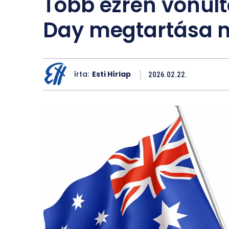
Több ezren vonulta
Day megtartása m
írta:
Esti Hírlap
2026.02.22.