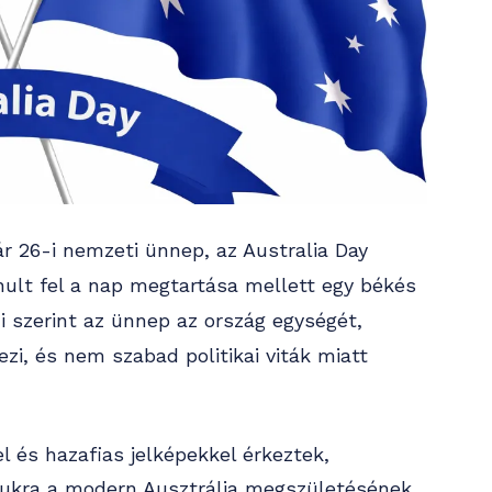
uár 26-i nemzeti ünnep, az Australia Day
ult fel a nap megtartása mellett egy békés
 szerint az ünnep az ország egységét,
zi, és nem szabad politikai viták miatt
l és hazafias jelképekkel érkeztek,
mukra a modern Ausztrália megszületésének