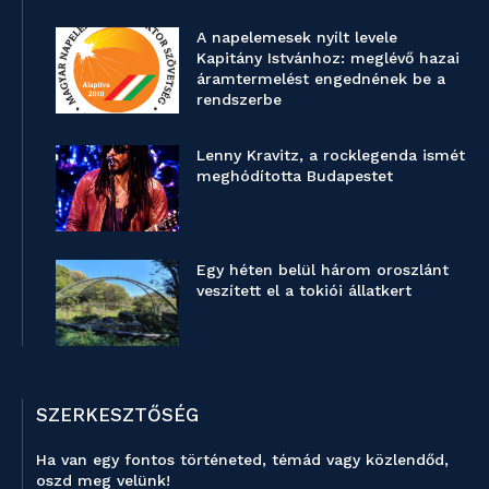
A napelemesek nyílt levele
Kapitány Istvánhoz: meglévő hazai
áramtermelést engednének be a
rendszerbe
Lenny Kravitz, a rocklegenda ismét
meghódította Budapestet
Egy héten belül három oroszlánt
veszített el a tokiói állatkert
SZERKESZTŐSÉG
Ha van egy fontos történeted, témád vagy közlendőd,
oszd meg velünk!