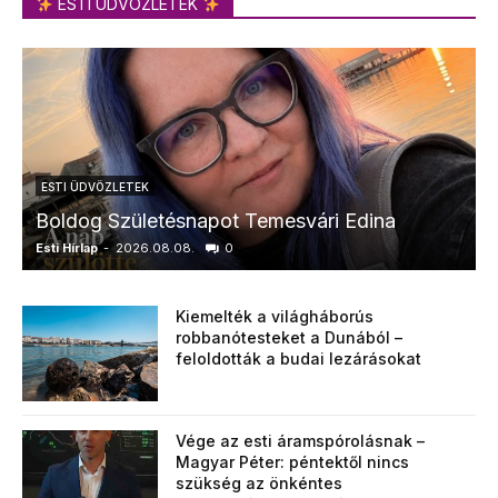
ESTI ÜDVÖZLETEK
ESTI ÜDVÖZLETEK
Boldog Születésnapot Temesvári Edina
Esti Hírlap
-
2026.08.08.
0
E
Kiemelték a világháborús
robbanótesteket a Dunából –
feloldották a budai lezárásokat
Vége az esti áramspórolásnak –
Magyar Péter: péntektől nincs
szükség az önkéntes