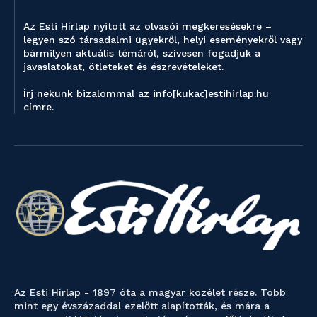
Az Esti Hírlap nyitott az olvasói megkeresésekre –
legyen szó társadalmi ügyekről, helyi eseményekről vagy
bármilyen aktuális témáról, szívesen fogadjuk a
javaslatokat, ötleteket és észrevételeket.
Írj nekünk bizalommal az info[kukac]estihirlap.hu
címre.
Az Esti Hírlap - 1897 óta a magyar közélet része. Több
mint egy évszázaddal ezelőtt alapították, és mára a