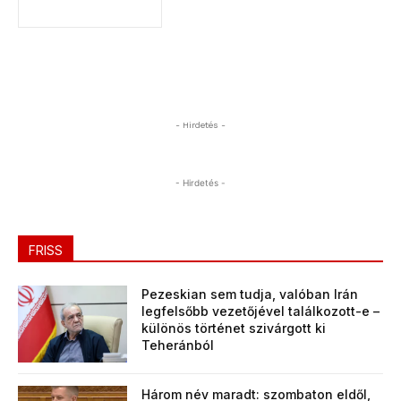
- Hirdetés -
- Hirdetés -
FRISS
Pezeskian sem tudja, valóban Irán
legfelsőbb vezetőjével találkozott-e –
különös történet szivárgott ki
Teheránból
Három név maradt: szombaton eldől,