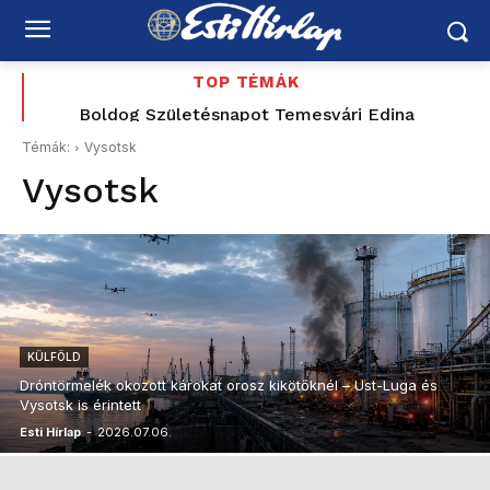
TOP TÉMÁK
Boldog Születésnapot Temesvári Edina
Boldog Születésnapot Gál Boglárka
Témák:
Vysotsk
Vysotsk
KÜLFÖLD
Dróntörmelék okozott károkat orosz kikötőknél – Ust-Luga és
Vysotsk is érintett
Esti Hírlap
-
2026.07.06.