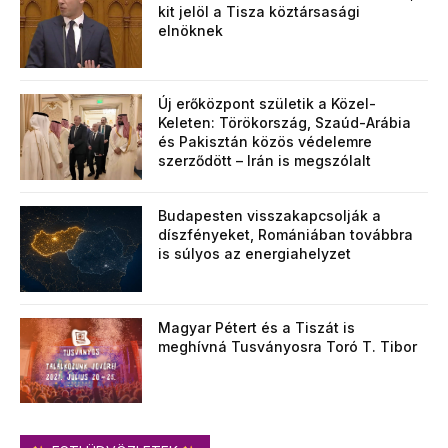
kit jelöl a Tisza köztársasági
elnöknek
Új erőközpont születik a Közel-
Keleten: Törökország, Szaúd-Arábia
és Pakisztán közös védelemre
szerződött – Irán is megszólalt
Budapesten visszakapcsolják a
díszfényeket, Romániában továbbra
is súlyos az energiahelyzet
Magyar Pétert és a Tiszát is
meghívná Tusványosra Toró T. Tibor