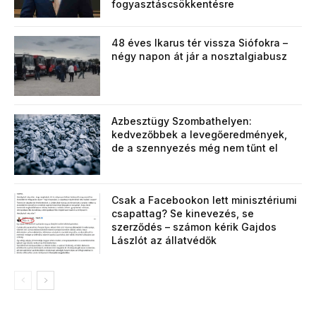
fogyasztáscsökkentésre
48 éves Ikarus tér vissza Siófokra –
négy napon át jár a nosztalgiabusz
Azbesztügy Szombathelyen:
kedvezőbbek a levegőeredmények,
de a szennyezés még nem tűnt el
Csak a Facebookon lett minisztériumi
csapattag? Se kinevezés, se
szerződés – számon kérik Gajdos
Lászlót az állatvédők