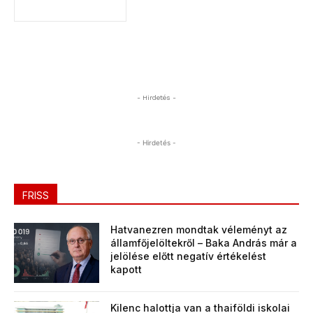
- Hirdetés -
- Hirdetés -
FRISS
Hatvanezren mondtak véleményt az
államfőjelöltekről – Baka András már a
jelölése előtt negatív értékelést
kapott
Kilenc halottja van a thaiföldi iskolai