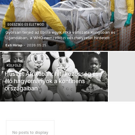
EGÉSZSÉG ÉS ÉLETMÓD
Gyorsan terjed az Ebola egyik ritka változata Kongóban és
Ugandában, a WHO nemzetközi vészhelyzetet hirdetett
Esti Hírlap
-
2026.05.25.
KÜLFÖLD
Húsvét Afrikában: hit, közösség és
élő hagyományok a kontinens
országaiban
No posts to display