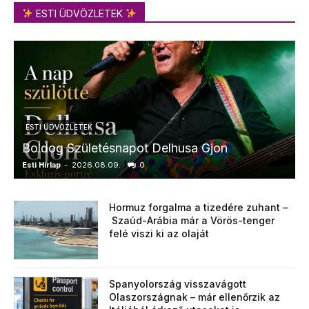
ESTI ÜDVÖZLETEK
ESTI ÜDVÖZLETEK
Boldog Születésnapot Delhusa Gjon
Esti Hírlap
-
2026.08.09.
0
E
Hormuz forgalma a tizedére zuhant –
Szaúd-Arábia már a Vörös-tenger
felé viszi ki az olaját
Spanyolország visszavágott
Olaszországnak – már ellenőrzik az