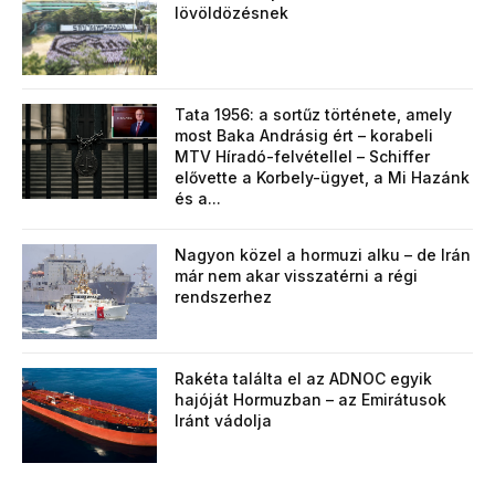
lövöldözésnek
Tata 1956: a sortűz története, amely
most Baka Andrásig ért – korabeli
MTV Híradó-felvétellel – Schiffer
elővette a Korbely-ügyet, a Mi Hazánk
és a...
Nagyon közel a hormuzi alku – de Irán
már nem akar visszatérni a régi
rendszerhez
Rakéta találta el az ADNOC egyik
hajóját Hormuzban – az Emirátusok
Iránt vádolja