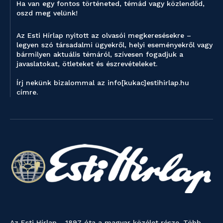
Ha van egy fontos történeted, témád vagy közlendőd,
oszd meg velünk!
Az Esti Hírlap nyitott az olvasói megkeresésekre –
legyen szó társadalmi ügyekről, helyi eseményekről vagy
bármilyen aktuális témáról, szívesen fogadjuk a
javaslatokat, ötleteket és észrevételeket.
Írj nekünk bizalommal az info[kukac]estihirlap.hu
címre.
Az Esti Hírlap - 1897 óta a magyar közélet része. Több