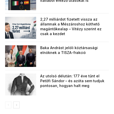
Itáliából érkező utasokat is
2,27 milliárdot fizetett vissza az
államnak a Mészároshoz köthető
magántőkealap – Vitézy szerint ez
csak a kezdet
Baka Andrást jelöli köztársasági
elnöknek a TISZA-frakció
Az utolsó délután: 177 éve tűnt el
Petőfi Sándor – és azóta sem tudjuk
pontosan, hogyan halt meg