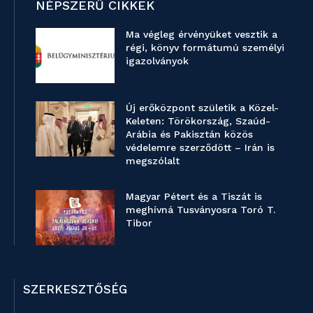
NÉPSZERŰ CIKKEK
Ma végleg érvényüket vesztik a
régi, könyv formátumú személyi
igazolványok
Új erőközpont születik a Közel-
Keleten: Törökország, Szaúd-
Arábia és Pakisztán közös
védelemre szerződött – Irán is
megszólalt
Magyar Pétert és a Tiszát is
meghívná Tusványosra Toró T.
Tibor
SZERKESZTŐSÉG