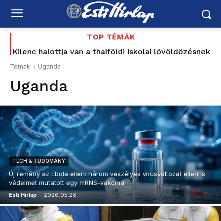
TOP TÉMÁK
Kilenc halottja van a thaiföldi iskolai lövöldözésnek
Tata 1956: a sortűz története, amely most Baka
Andrásig ért – korabeli MTV Híradó-felvétellel –
Témák:
Uganda
Schiffer elővette a Korbely-ügyet, a Mi Hazánk és
Uganda
a...
TECH & TUDOMÁNY
Új remény az Ebola ellen: három veszélyes vírusváltozat ellen is
védelmet mutatott egy mRNS-vakcina
Esti Hírlap
-
2026.05.26.