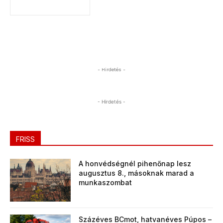
- Hirdetés -
- Hirdetés -
FRISS
A honvédségnél pihenőnap lesz
augusztus 8., másoknak marad a
munkaszombat
Százéves BCmot, hatvanéves Púpos –