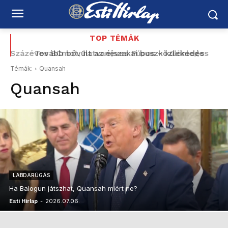
TOP TÉMÁK
Százéves BCmot, hatvanéves Púpos – különleges
Tovább bővült az éjszakai buszközlekedés
Budapest és az agglomeráció között
retró évvel ünnepel a MÁV
Témák:
Quansah
Quansah
LABDARÚGÁS
Ha Balogun játszhat, Quansah miért ne?
Esti Hírlap
-
2026.07.06.