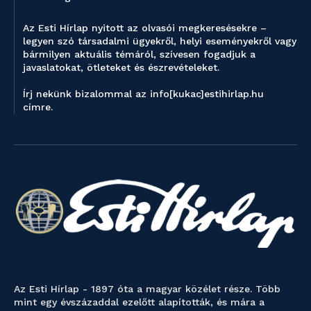
Az Esti Hírlap nyitott az olvasói megkeresésekre –
legyen szó társadalmi ügyekről, helyi eseményekről vagy
bármilyen aktuális témáról, szívesen fogadjuk a
javaslatokat, ötleteket és észrevételeket.
Írj nekünk bizalommal az info[kukac]estihirlap.hu
címre.
Az Esti Hírlap - 1897 óta a magyar közélet része. Több
mint egy évszázaddal ezelőtt alapították, és mára a