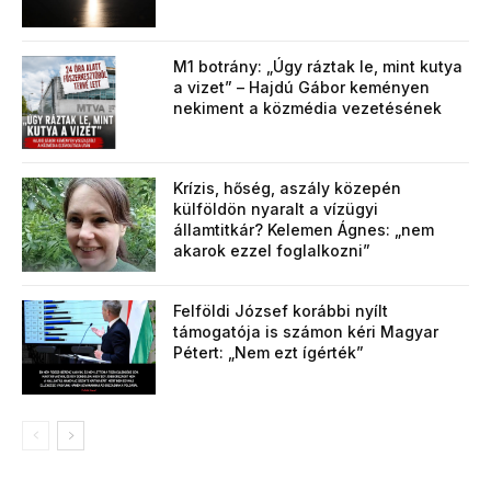
M1 botrány: „Úgy ráztak le, mint kutya
a vizet” – Hajdú Gábor keményen
nekiment a közmédia vezetésének
Krízis, hőség, aszály közepén
külföldön nyaralt a vízügyi
államtitkár? Kelemen Ágnes: „nem
akarok ezzel foglalkozni”
Felföldi József korábbi nyílt
támogatója is számon kéri Magyar
Pétert: „Nem ezt ígérték”