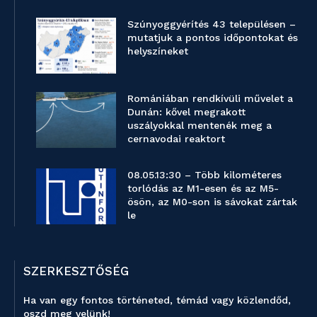
Szúnyoggyérítés 43 településen –
mutatjuk a pontos időpontokat és
helyszíneket
Romániában rendkívüli művelet a
Dunán: kővel megrakott
uszályokkal mentenék meg a
cernavodai reaktort
08.05.13:30 – Több kilométeres
torlódás az M1-esen és az M5-
ösön, az M0-son is sávokat zártak
le
SZERKESZTŐSÉG
Ha van egy fontos történeted, témád vagy közlendőd,
oszd meg velünk!