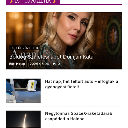
ESTI ÜDVÖZLETEK
ESTI ÜDVÖZLETEK
Boldog Születésnapot Domján Kata
Esti Hírlap
-
2026.08.06.
0
E
Hat nap, hét feltört autó – elfogták a
gyöngyösi fiatalt
Négytonnás SpaceX-rakétadarab
csapódott a Holdba