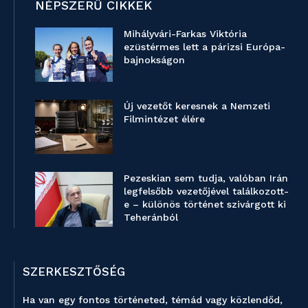
NÉPSZERŰ CIKKEK
Mihályvári-Farkas Viktória
ezüstérmes lett a párizsi Európa-
bajnokságon
Új vezetőt keresnek a Nemzeti
Filmintézet élére
Pezeskian sem tudja, valóban Irán
legfelsőbb vezetőjével találkozott-
e – különös történet szivárgott ki
Teheránból
SZERKESZTŐSÉG
Ha van egy fontos történeted, témád vagy közlendőd,