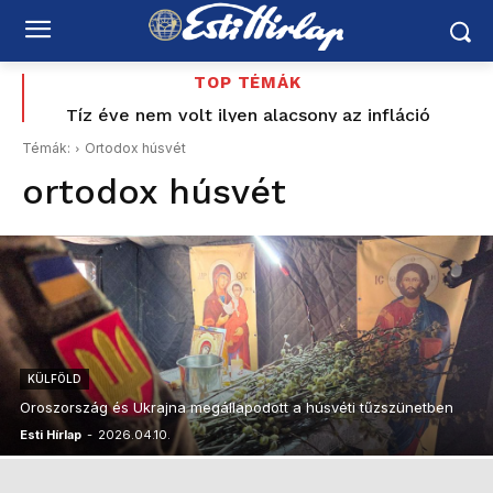
TOP TÉMÁK
Országos hétvégi programajánló augusztus 8–9-re:
Tíz éve nem volt ilyen alacsony az infláció
Magyarországon – az élelmiszerek ára már
vízipisztolycsata, foci, Balaton, borhetek,
Témák:
Ortodox húsvét
fesztiválok, várak és nyári esték
csökkent
ortodox húsvét
KÜLFÖLD
Oroszország és Ukrajna megállapodott a húsvéti tűzszünetben
Esti Hírlap
-
2026.04.10.