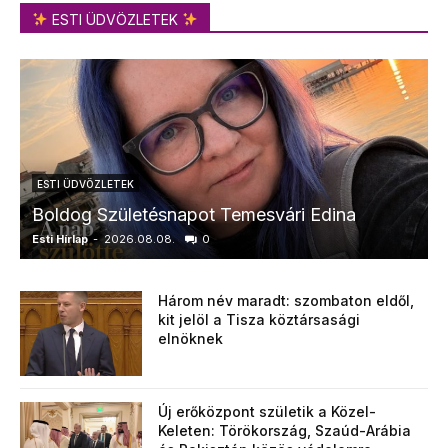
ESTI ÜDVÖZLETEK
ESTI ÜDVÖZLETEK
Boldog Születésnapot Temesvári Edina
Esti Hírlap
-
2026.08.08.
0
E
Három név maradt: szombaton eldől,
kit jelöl a Tisza köztársasági
elnöknek
Új erőközpont születik a Közel-
Keleten: Törökország, Szaúd-Arábia