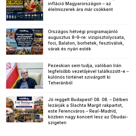
infláció Magyarországon – az
élelmiszerek ára már csökkent
Országos hétvégi programajánló
augusztus 8–9-re: vízipisztolycsata,
foci, Balaton, borhetek, fesztiválok,
várak és nyári esték
Pezeskian sem tudja, valóban Irán
legfelsőbb vezetőjével találkozott-e –
különös történet szivárgott ki
Teheránból
Jó reggelt Budapest! 08. 08. – Délben
lezárják a Slachta Margit rakpartot,
este Ferencváros – Real-Madrid,
közben nagy koncert lesz az Óbudai-
szigeten