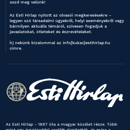
oszd meg velünk!
Az Esti Hírlap nyitott az olvasói megkeresésekre –
legyen szó társadalmi ügyekről, helyi eseményekről vagy
bármilyen aktuális témáról, szívesen fogadjuk a
javaslatokat, ötleteket és észrevételeket.
Írj nekünk bizalommal az info[kukac]estihirlap.hu
címre.
Az Esti Hírlap - 1897 óta a magyar közélet része. Több
mint egy évszázaddal ezelőtt alapították, és mára a