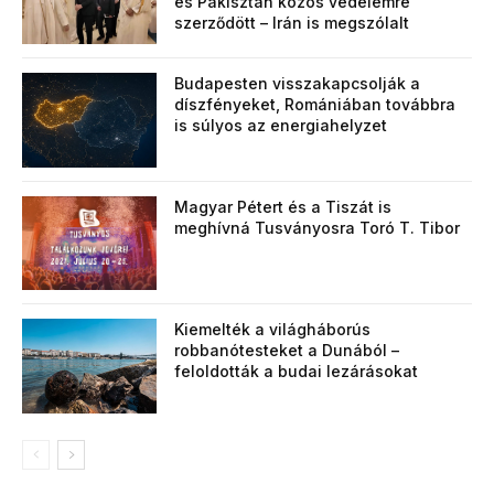
és Pakisztán közös védelemre
szerződött – Irán is megszólalt
Budapesten visszakapcsolják a
díszfényeket, Romániában továbbra
is súlyos az energiahelyzet
Magyar Pétert és a Tiszát is
meghívná Tusványosra Toró T. Tibor
Kiemelték a világháborús
robbanótesteket a Dunából –
feloldották a budai lezárásokat