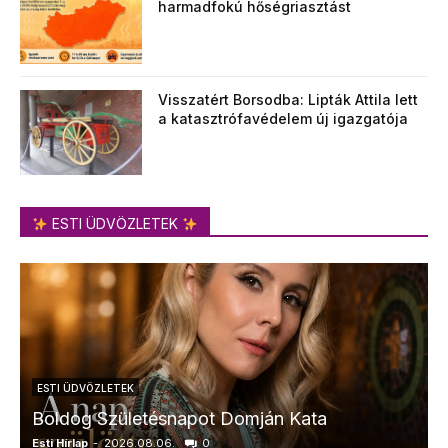
harmadfokú hőségriasztást
Visszatért Borsodba: Lipták Attila lett
a katasztrófavédelem új igazgatója
ESTI ÜDVÖZLETEK
ESTI ÜDVÖZLETEK
Boldog Születésnapot Domján Kata
Esti Hírlap
-
2026.08.06.
0
E