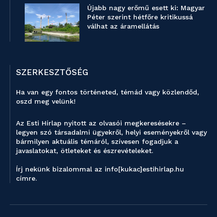
Újabb nagy erőmű esett ki: Magyar
Péter szerint hétfőre kritikussá
válhat az áramellátás
SZERKESZTŐSÉG
Ha van egy fontos történeted, témád vagy közlendőd,
oszd meg velünk!
Az Esti Hírlap nyitott az olvasói megkeresésekre –
legyen szó társadalmi ügyekről, helyi eseményekről vagy
bármilyen aktuális témáról, szívesen fogadjuk a
javaslatokat, ötleteket és észrevételeket.
Írj nekünk bizalommal az info[kukac]estihirlap.hu
címre.