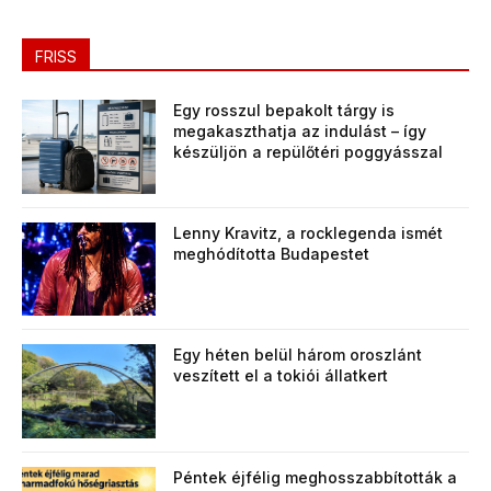
FRISS
Egy rosszul bepakolt tárgy is
megakaszthatja az indulást – így
készüljön a repülőtéri poggyásszal
Lenny Kravitz, a rocklegenda ismét
meghódította Budapestet
Egy héten belül három oroszlánt
veszített el a tokiói állatkert
Péntek éjfélig meghosszabbították a