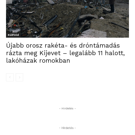
Külföld
Újabb orosz rakéta- és dróntámadás
rázta meg Kijevet – legalább 11 halott,
lakóházak romokban
- Hirdetés -
- Hirdetés -