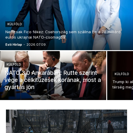
KÜLFÖLD
Nemcsak Fico fékez: Csehország sem szállna be a 70 milliárd
eurós ukrajnai NATO-csomagba
Esti Hírlap
-
2026.07.09.
KÜLFÖLD
NATO 3.0 Ankarában: Rutte szerint
KÜLFÖLD
vége a célkitűzések korának, most a
Trump ki ak
gyártás jön
térség megi