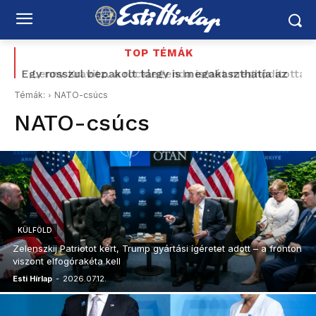
TOP TÉMÁK
Egy rosszul bepakolt tárgy is megakaszthatja az
Lenny Kravitz, a rocklegenda ismét meghódította
indulást – így készüljön a repülőtéri poggyásszal
Budapestet
Témák:
NATO-csúcs
NATO-csúcs
KÜLFÖLD
Zelenszkij Patriotot kért, Trump gyártási ígéretet adott – a fronton
viszont elfogórakéta kell
Esti Hírlap
-
2026.07.12.