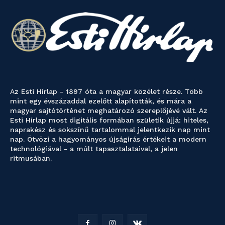
Az Esti Hírlap - 1897 óta a magyar közélet része. Több
mint egy évszázaddal ezelőtt alapították, és mára a
magyar sajtótörténet meghatározó szereplőjévé vált. Az
Esti Hírlap most digitális formában születik újjá: hiteles,
naprakész és sokszínű tartalommal jelentkezik nap mint
nap. Ötvözi a hagyományos újságírás értékeit a modern
technológiával - a múlt tapasztalataival, a jelen
ritmusában.