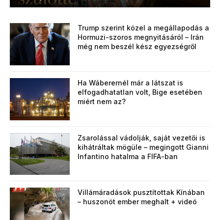
Trump szerint közel a megállapodás a
Hormuzi-szoros megnyitásáról – Irán
még nem beszél kész egyezségről
Ha Wáberernél már a látszat is
elfogadhatatlan volt, Bige esetében
miért nem az?
Zsarolással vádolják, saját vezetői is
kihátráltak mögüle – megingott Gianni
Infantino hatalma a FIFA-ban
Villámáradások pusztítottak Kínában
– huszonöt ember meghalt + videó