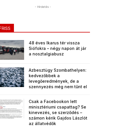
- Hirdetés -
FRISS
48 éves Ikarus tér vissza
Siófokra – négy napon át jár
a nosztalgiabusz
Azbesztügy Szombathelyen:
kedvezőbbek a
levegőeredmények, de a
szennyezés még nem tűnt el
Csak a Facebookon lett
minisztériumi csapattag? Se
kinevezés, se szerződés –
számon kérik Gajdos Lászlót
az állatvédők