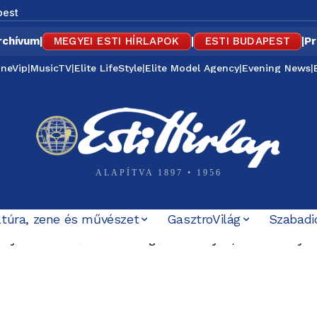
pest
rchívum
|
MEGYEI ESTI HÍRLAPOK
|
ESTI BUDAPEST
|
Pr
ineVip
|
MusicTV
|
Elite LifeStyle
|
Elite Model Agency
|
Evening News
|
ALAPÍTVA 1897 • 1956
ltúra, zene és művészet
GasztroVilág
Szabadi
yen: kedvezőbbek a levegőeredmények, de a szennyezé
tt minisztériumi csapattag? Se kinevezés, se szerződés 