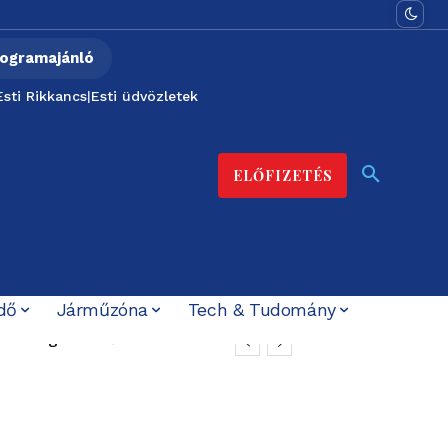
ogramajánló
Esti Rikkancs
|
Esti üdvözletek
ELŐFIZETÉS
dő
Járműzóna
Tech & Tudomány
s még nem tűnt el
– számon kérik Gajdos