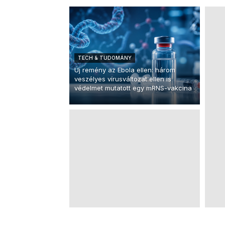
TECH & TUDOMÁNY
Új remény az Ebola ellen: három
veszélyes vírusváltozat ellen is
védelmet mutatott egy mRNS-vakcina