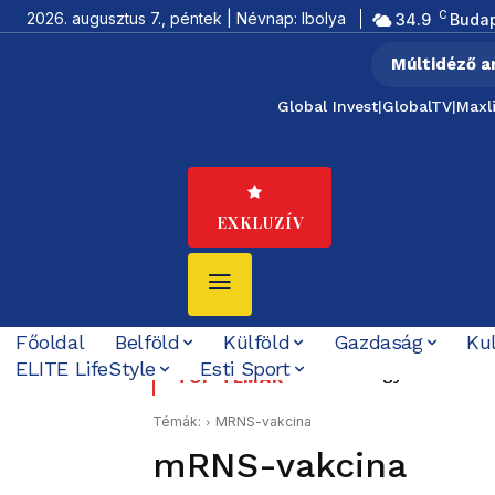
C
2026. augusztus 7., péntek | Névnap: Ibolya
34.9
Buda
Múltidéző a
Global Invest
|
GlobalTV
|
Maxl
EXKLUZÍV
Főoldal
Belföld
Külföld
Gazdaság
Ku
ELITE LifeStyle
Esti Sport
Azbesztügy Szombathel
Csak a Facebookon le
TOP TÉMÁK
Lászlót az állatvédők
Témák:
MRNS-vakcina
mRNS-vakcina