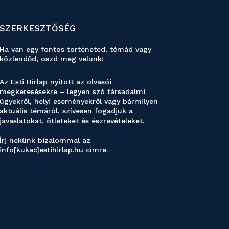
SZERKESZTŐSÉG
Ha van egy fontos történeted, témád vagy
közlendőd, oszd meg velünk!
Az Esti Hírlap nyitott az olvasói
megkeresésekre – legyen szó társadalmi
ügyekről, helyi eseményekről vagy bármilyen
aktuális témáról, szívesen fogadjuk a
javaslatokat, ötleteket és észrevételeket.
Írj nekünk bizalommal az
info[kukac]estihirlap.hu címre.