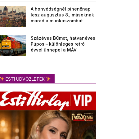
A honvédségnél pihenőnap
lesz augusztus 8., másoknak
marad a munkaszombat
Százéves BCmot, hatvanéves
Púpos – különleges retró
évvel ünnepel a MÁV
ESTI ÜDVÖZLETEK