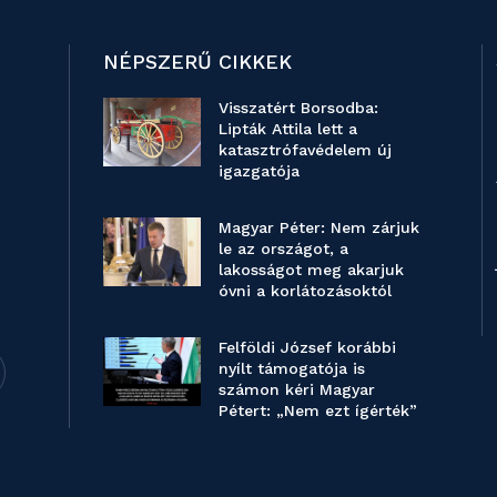
NÉPSZERŰ CIKKEK
Visszatért Borsodba:
Lipták Attila lett a
katasztrófavédelem új
igazgatója
Magyar Péter: Nem zárjuk
le az országot, a
lakosságot meg akarjuk
óvni a korlátozásoktól
Felföldi József korábbi
nyílt támogatója is
számon kéri Magyar
Pétert: „Nem ezt ígérték”