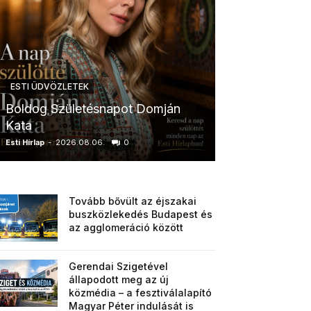
ESTI ÜDVÖZLETEK
ESTI ÜDVÖZLETE
Boldog Születésnapot Domján
Boldog Szület
Kata
Anikó
Esti Hírlap
-
2026.08.06.
0
Esti Hírlap
-
2026.0
Tovább bővült az éjszakai
buszközlekedés Budapest és
az agglomeráció között
Gerendai Szigetével
állapodott meg az új
közmédia – a fesztiválalapító
Magyar Péter indulását is