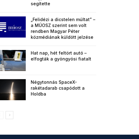
segítette
„Felidézi a dicstelen múltat” –
a MÚOSZ szerint sem volt
rendben Magyar Péter
közmédiának küldött jelzése
Hat nap, hét feltört autó –
elfogták a gyöngyösi fiatalt
Négytonnás SpaceX-
rakétadarab csapódott a
Holdba