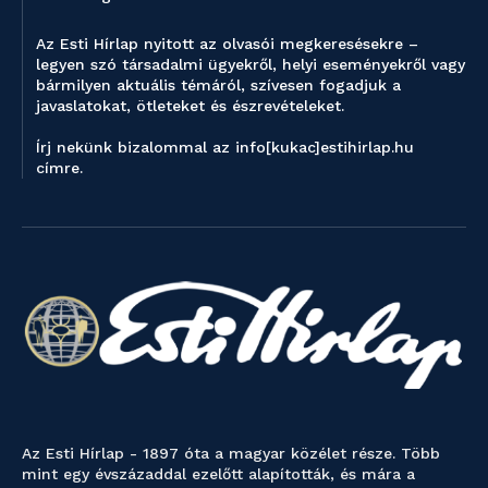
Az Esti Hírlap nyitott az olvasói megkeresésekre –
legyen szó társadalmi ügyekről, helyi eseményekről vagy
bármilyen aktuális témáról, szívesen fogadjuk a
javaslatokat, ötleteket és észrevételeket.
Írj nekünk bizalommal az info[kukac]estihirlap.hu
címre.
Az Esti Hírlap - 1897 óta a magyar közélet része. Több
mint egy évszázaddal ezelőtt alapították, és mára a