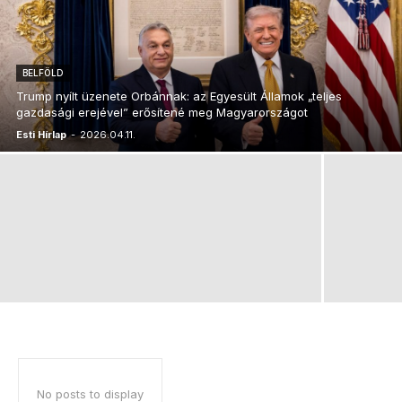
BELFÖLD
Trump nyílt üzenete Orbánnak: az Egyesült Államok „teljes
gazdasági erejével” erősítené meg Magyarországot
Esti Hírlap
-
2026.04.11.
No posts to display