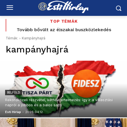
TOP TÉMÁK
Tovább bővült az éjszakai buszközlekedés
Budapest és az agglomeráció között
Témák:
Kampányhajrá
kampányhajrá
BELFÖLD
Rekordközeli részvétel, kétféle értelmezés: így ír a választási
napról a jobbos és a balos sajtó
Esti Hírlap
-
2026.04.12.