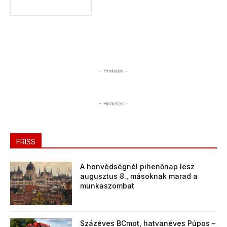
- Hirdetés -
- Hirdetés -
FRISS
A honvédségnél pihenőnap lesz
augusztus 8., másoknak marad a
munkaszombat
Százéves BCmot, hatvanéves Púpos –