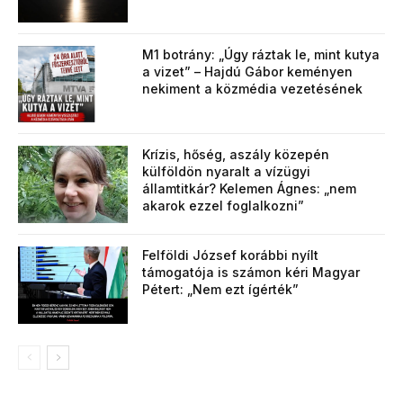
M1 botrány: „Úgy ráztak le, mint kutya
a vizet” – Hajdú Gábor keményen
nekiment a közmédia vezetésének
Krízis, hőség, aszály közepén
külföldön nyaralt a vízügyi
államtitkár? Kelemen Ágnes: „nem
akarok ezzel foglalkozni”
Felföldi József korábbi nyílt
támogatója is számon kéri Magyar
Pétert: „Nem ezt ígérték”