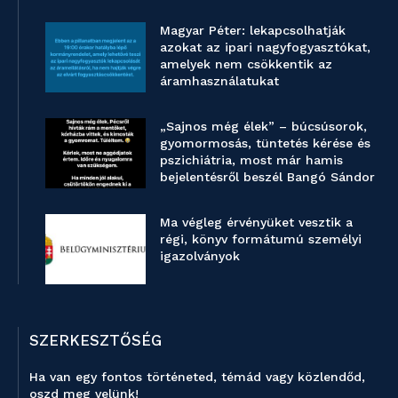
Magyar Péter: lekapcsolhatják
azokat az ipari nagyfogyasztókat,
amelyek nem csökkentik az
áramhasználatukat
„Sajnos még élek” – búcsúsorok,
gyomormosás, tüntetés kérése és
pszichiátria, most már hamis
bejelentésről beszél Bangó Sándor
Ma végleg érvényüket vesztik a
régi, könyv formátumú személyi
igazolványok
SZERKESZTŐSÉG
Ha van egy fontos történeted, témád vagy közlendőd,
oszd meg velünk!