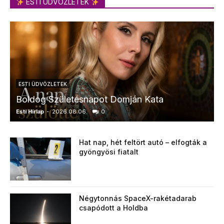
ESTI ÜDVÖZLETEK
ESTI ÜDVÖZLETEK
Boldog Születésnapot Domján Kata
Esti Hírlap
-
2026.08.06.
0
E
Hat nap, hét feltört autó – elfogták a
gyöngyösi fiatalt
Négytonnás SpaceX-rakétadarab
csapódott a Holdba