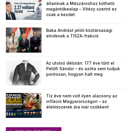
államnak a Mészároshoz köthető
magántőkealap – Vitézy szerint ez
csak a kezdet
Baka Andrást jelöli köztársasági
elnöknek a TISZA-frakció
Az utolsó délután: 177 éve tűnt el
Petőfi Sándor – és azóta sem tudjuk
pontosan, hogyan halt meg
Tíz éve nem volt ilyen alacsony az
infláció Magyarországon – az
élelmiszerek ára már csökkent