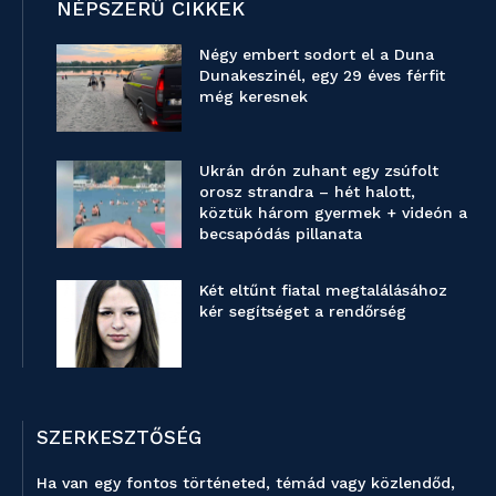
NÉPSZERŰ CIKKEK
Négy embert sodort el a Duna
Dunakeszinél, egy 29 éves férfit
még keresnek
Ukrán drón zuhant egy zsúfolt
orosz strandra – hét halott,
köztük három gyermek + videón a
becsapódás pillanata
Két eltűnt fiatal megtalálásához
kér segítséget a rendőrség
SZERKESZTŐSÉG
Ha van egy fontos történeted, témád vagy közlendőd,