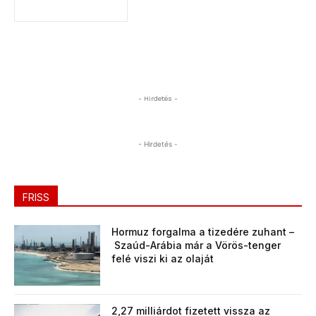
- Hirdetés -
- Hirdetés -
FRISS
Hormuz forgalma a tizedére zuhant –
Szaúd-Arábia már a Vörös-tenger
felé viszi ki az olaját
2,27 milliárdot fizetett vissza az