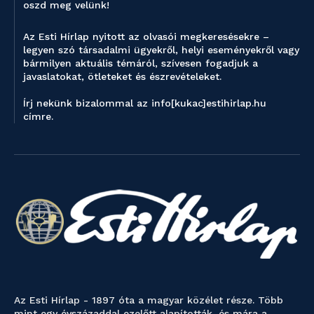
oszd meg velünk!
Az Esti Hírlap nyitott az olvasói megkeresésekre –
legyen szó társadalmi ügyekről, helyi eseményekről vagy
bármilyen aktuális témáról, szívesen fogadjuk a
javaslatokat, ötleteket és észrevételeket.
Írj nekünk bizalommal az info[kukac]estihirlap.hu
címre.
Az Esti Hírlap - 1897 óta a magyar közélet része. Több
mint egy évszázaddal ezelőtt alapították, és mára a