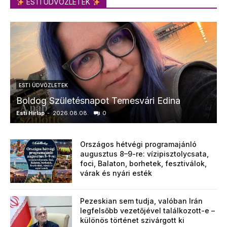
ESTI ÜDVÖZLETEK
ESTI ÜDVÖZLETEK
Boldog Születésnapot Temesvári Edina
Esti Hírlap
-
2026.08.08.
0
E
Országos hétvégi programajánló
augusztus 8–9-re: vízipisztolycsata,
foci, Balaton, borhetek, fesztiválok,
várak és nyári esték
Pezeskian sem tudja, valóban Irán
legfelsőbb vezetőjével találkozott-e –
különös történet szivárgott ki