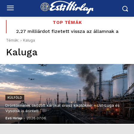
TOP TÉMÁK
Baka Andrást jelöli köztársasági elnöknek a TISZA-
2,27 milliárdot fizetett vissza az államnak a
Mészároshoz köthető magántőkealap – Vitézy
frakció
Témák:
Kaluga
szerint ez csak a kezdet
Kaluga
KÜLFÖLD
Dróntörmelék okozott károkat orosz kikötőknél – Ust-Luga és
Vysotsk is érintett
Esti Hírlap
-
2026.07.06.