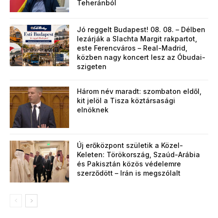
Teheránból
Jó reggelt Budapest! 08. 08. – Délben
lezárják a Slachta Margit rakpartot,
este Ferencváros – Real-Madrid,
közben nagy koncert lesz az Óbudai-
szigeten
Három név maradt: szombaton eldől,
kit jelöl a Tisza köztársasági
elnöknek
Új erőközpont születik a Közel-
Keleten: Törökország, Szaúd-Arábia
és Pakisztán közös védelemre
szerződött – Irán is megszólalt