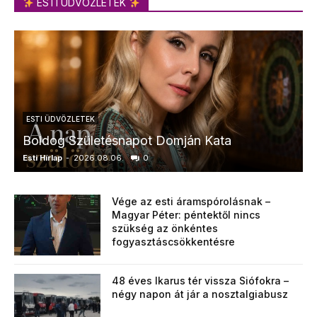
ESTI ÜDVÖZLETEK
ESTI ÜDVÖZLETEK
Boldog Születésnapot Domján Kata
Esti Hírlap
-
2026.08.06.
0
E
Vége az esti áramspórolásnak –
Magyar Péter: péntektől nincs
szükség az önkéntes
fogyasztáscsökkentésre
48 éves Ikarus tér vissza Siófokra –
négy napon át jár a nosztalgiabusz