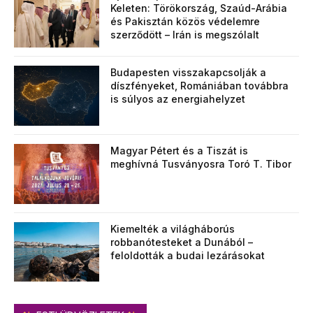
Keleten: Törökország, Szaúd-Arábia
és Pakisztán közös védelemre
szerződött – Irán is megszólalt
Budapesten visszakapcsolják a
díszfényeket, Romániában továbbra
is súlyos az energiahelyzet
Magyar Pétert és a Tiszát is
meghívná Tusványosra Toró T. Tibor
Kiemelték a világháborús
robbanótesteket a Dunából –
feloldották a budai lezárásokat