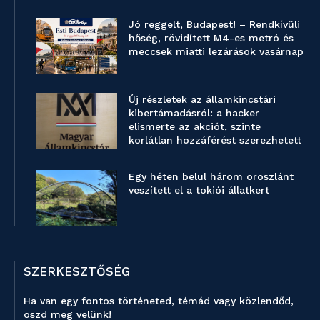
Jó reggelt, Budapest! – Rendkívüli
hőség, rövidített M4-es metró és
meccsek miatti lezárások vasárnap
Új részletek az államkincstári
kibertámadásról: a hacker
elismerte az akciót, szinte
korlátlan hozzáférést szerezhetett
Egy héten belül három oroszlánt
veszített el a tokiói állatkert
SZERKESZTŐSÉG
Ha van egy fontos történeted, témád vagy közlendőd,
oszd meg velünk!