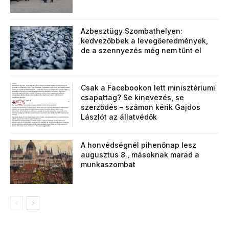
Azbesztügy Szombathelyen:
kedvezőbbek a levegőeredmények,
de a szennyezés még nem tűnt el
Csak a Facebookon lett minisztériumi
csapattag? Se kinevezés, se
szerződés – számon kérik Gajdos
Lászlót az állatvédők
A honvédségnél pihenőnap lesz
augusztus 8., másoknak marad a
munkaszombat