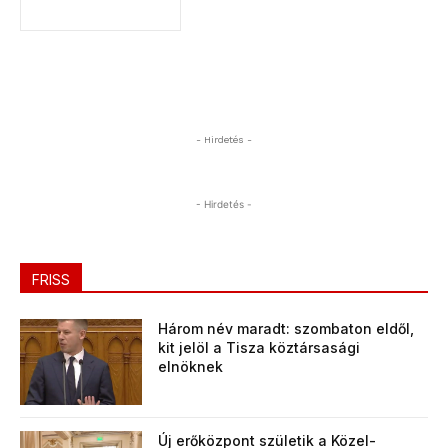
- Hirdetés -
- Hirdetés -
FRISS
Három név maradt: szombaton eldől,
kit jelöl a Tisza köztársasági
elnöknek
Új erőközpont születik a Közel-