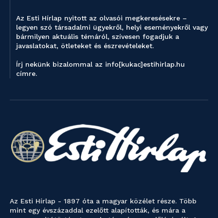
Az Esti Hírlap nyitott az olvasói megkeresésekre –
legyen szó társadalmi ügyekről, helyi eseményekről vagy
bármilyen aktuális témáról, szívesen fogadjuk a
javaslatokat, ötleteket és észrevételeket.
Írj nekünk bizalommal az info[kukac]estihirlap.hu
címre.
Az Esti Hírlap - 1897 óta a magyar közélet része. Több
mint egy évszázaddal ezelőtt alapították, és mára a