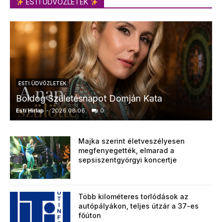
ESTI ÜDVÖZLETEK
ESTI ÜDVÖZLETEK
Boldog Születésnapot Domján Kata
Esti Hírlap
-
2026.08.06.
0
E
Majka szerint életveszélyesen
megfenyegették, elmarad a
sepsiszentgyörgyi koncertje
Több kilométeres torlódások az
autópályákon, teljes útzár a 37-es
főúton