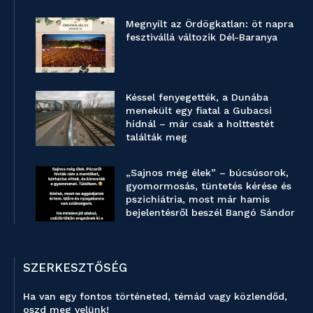
Megnyílt az Ördögkatlan: öt napra
fesztivállá változik Dél-Baranya
Késsel fenyegették, a Dunába
menekült egy fiatal a Gubacsi
hídnál – már csak a holttestét
találták meg
„Sajnos még élek” – búcsúsorok,
gyomormosás, tüntetés kérése és
pszichiátria, most már hamis
bejelentésről beszél Bangó Sándor
SZERKESZTŐSÉG
Ha van egy fontos történeted, témád vagy közlendőd,
oszd meg velünk!