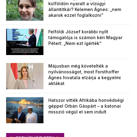
külföldön nyaralt a vízügyi
államtitkár? Kelemen Ágnes: „nem
akarok ezzel foglalkozni”
Felföldi József korábbi nyílt
támogatója is számon kéri Magyar
Pétert: „Nem ezt ígérték”
Májusban még követelték a
nyilvánosságot, most Forsthoffer
Ágnes hivatala elzárja a kegyelmi
aktákat
Hatszor vitték Afrikába honvédségi
géppel Orbán Gáspárt – a katonai
misszió végül el sem indult