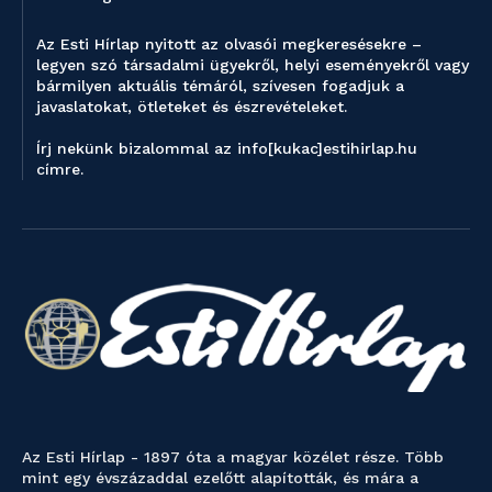
Az Esti Hírlap nyitott az olvasói megkeresésekre –
legyen szó társadalmi ügyekről, helyi eseményekről vagy
bármilyen aktuális témáról, szívesen fogadjuk a
javaslatokat, ötleteket és észrevételeket.
Írj nekünk bizalommal az info[kukac]estihirlap.hu
címre.
Az Esti Hírlap - 1897 óta a magyar közélet része. Több
mint egy évszázaddal ezelőtt alapították, és mára a