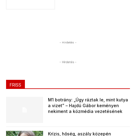
- Hirdetés -
- Hirdetés -
FRISS
M1 botrány: „Úgy ráztak le, mint kutya
a vizet” – Hajdú Gábor keményen
nekiment a közmédia vezetésének
Krízis, hőség, aszály közepén