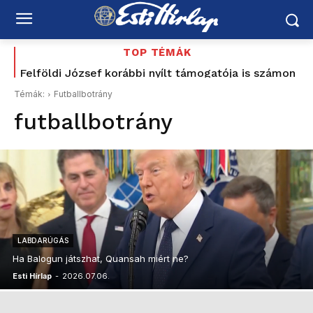
TOP TÉMÁK
Felföldi József korábbi nyílt támogatója is számon
kéri Magyar Pétert: „Nem ezt ígérték”
Témák:
Futballbotrány
futballbotrány
LABDARÚGÁS
Ha Balogun játszhat, Quansah miért ne?
Esti Hírlap
-
2026.07.06.