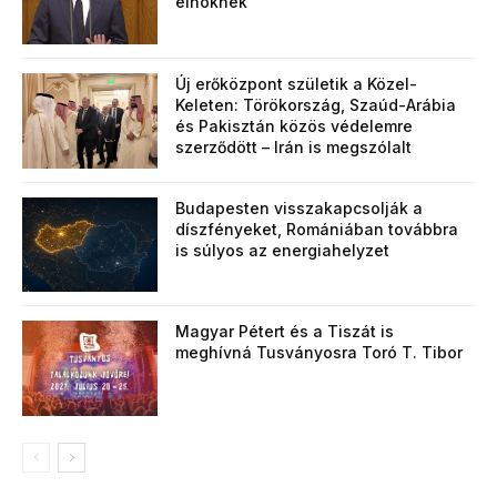
elnöknek
Új erőközpont születik a Közel-
Keleten: Törökország, Szaúd-Arábia
és Pakisztán közös védelemre
szerződött – Irán is megszólalt
Budapesten visszakapcsolják a
díszfényeket, Romániában továbbra
is súlyos az energiahelyzet
Magyar Pétert és a Tiszát is
meghívná Tusványosra Toró T. Tibor