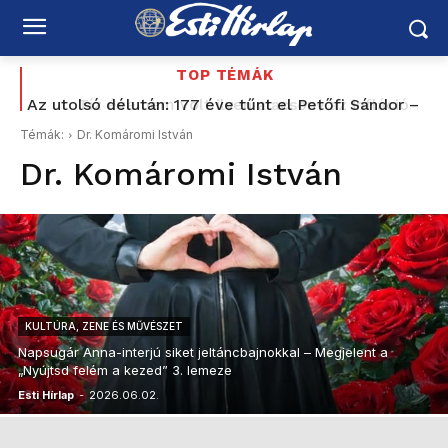
TOP TÉMÁK
Az utolsó délután: 177 éve tűnt el Petőfi Sándor –
Tíz éve nem volt ilyen alacsony az infláció
és azóta sem tudjuk pontosan, hogyan halt meg
Magyarországon – az élelmiszerek ára már
Témák:
Dr. Komáromi István
csökkent
Dr. Komáromi István
KULTÚRA, ZENE ÉS MŰVÉSZET
Napsugár Anna-interjú siket jeltáncbajnokkal – Megjelent a
„Nyújtsd felém a kezed” 3. lemeze
Esti Hírlap
-
2026.06.02.