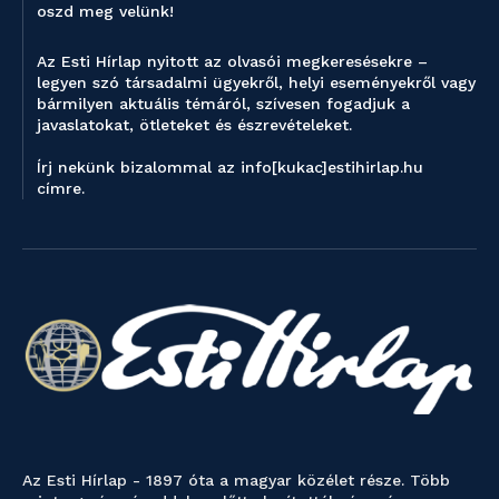
oszd meg velünk!
Az Esti Hírlap nyitott az olvasói megkeresésekre –
legyen szó társadalmi ügyekről, helyi eseményekről vagy
bármilyen aktuális témáról, szívesen fogadjuk a
javaslatokat, ötleteket és észrevételeket.
Írj nekünk bizalommal az info[kukac]estihirlap.hu
címre.
Az Esti Hírlap - 1897 óta a magyar közélet része. Több