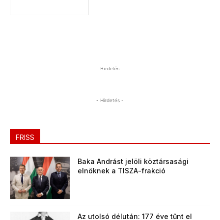
- Hirdetés -
- Hirdetés -
FRISS
Baka Andrást jelöli köztársasági
elnöknek a TISZA-frakció
Az utolsó délután: 177 éve tűnt el