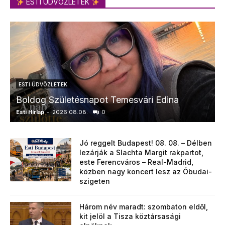
ESTI ÜDVÖZLETEK
ESTI ÜDVÖZLETEK
Boldog Születésnapot Temesvári Edina
Esti Hírlap
-
2026.08.08.
0
E
Jó reggelt Budapest! 08. 08. – Délben
lezárják a Slachta Margit rakpartot,
este Ferencváros – Real-Madrid,
közben nagy koncert lesz az Óbudai-
szigeten
Három név maradt: szombaton eldől,
kit jelöl a Tisza köztársasági