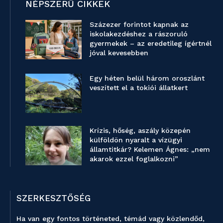
NÉPSZERŰ CIKKEK
Százezer forintot kapnak az
iskolakezdéshez a rászoruló
gyermekek – az eredetileg ígértnél
jóval kevesebben
Egy héten belül három oroszlánt
veszített el a tokiói állatkert
Krízis, hőség, aszály közepén
külföldön nyaralt a vízügyi
államtitkár? Kelemen Ágnes: „nem
akarok ezzel foglalkozni”
SZERKESZTŐSÉG
Ha van egy fontos történeted, témád vagy közlendőd,