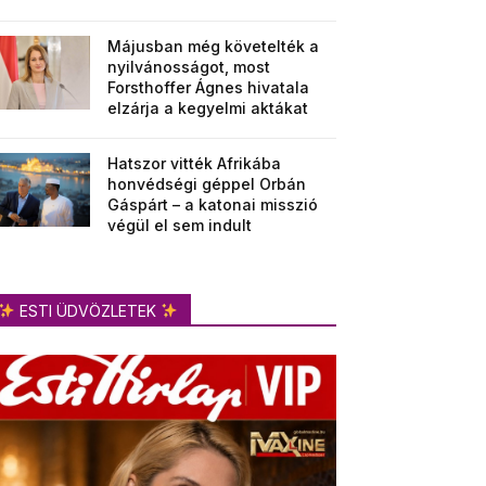
Májusban még követelték a
nyilvánosságot, most
Forsthoffer Ágnes hivatala
elzárja a kegyelmi aktákat
Hatszor vitték Afrikába
honvédségi géppel Orbán
Gáspárt – a katonai misszió
végül el sem indult
ESTI ÜDVÖZLETEK