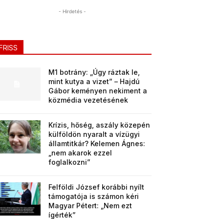
- Hirdetés -
FRISS
M1 botrány: „Úgy ráztak le,
mint kutya a vizet” – Hajdú
Gábor keményen nekiment a
közmédia vezetésének
Krízis, hőség, aszály közepén
külföldön nyaralt a vízügyi
államtitkár? Kelemen Ágnes:
„nem akarok ezzel
foglalkozni”
Felföldi József korábbi nyílt
támogatója is számon kéri
Magyar Pétert: „Nem ezt
ígérték”