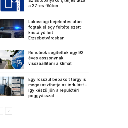
az autópályákon, teljes útzár
a 37-es főúton
Lakossági bejelentés után
fogtak el egy feltételezett
kristálydílert
Erzsébetvárosban
Rendőrök segítettek egy 92
éves asszonynak
visszaállítani a klímát
Egy rosszul bepakolt tárgy is
megakaszthatja az indulást –
így készüljön a repülőtéri
poggyásszal