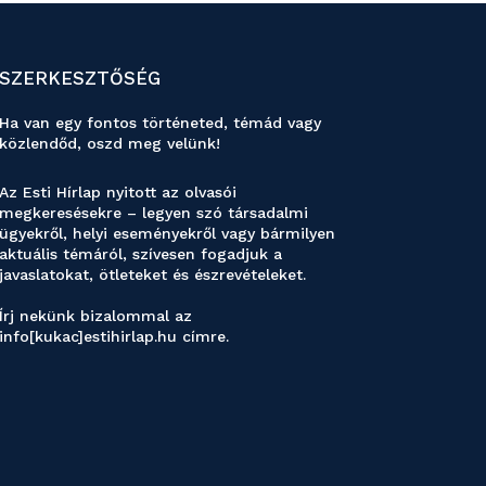
SZERKESZTŐSÉG
Ha van egy fontos történeted, témád vagy
közlendőd, oszd meg velünk!
Az Esti Hírlap nyitott az olvasói
megkeresésekre – legyen szó társadalmi
ügyekről, helyi eseményekről vagy bármilyen
aktuális témáról, szívesen fogadjuk a
javaslatokat, ötleteket és észrevételeket.
Írj nekünk bizalommal az
info[kukac]estihirlap.hu címre.