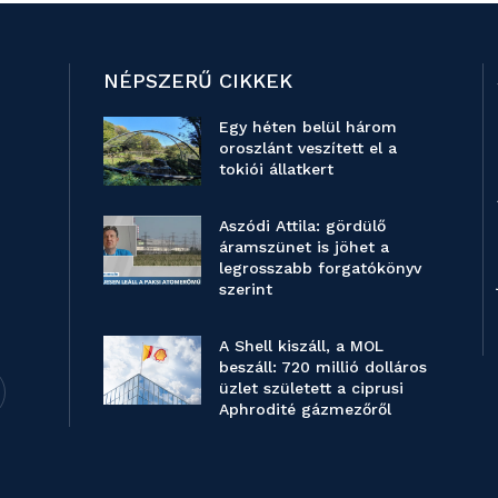
NÉPSZERŰ CIKKEK
Egy héten belül három
oroszlánt veszített el a
tokiói állatkert
Aszódi Attila: gördülő
áramszünet is jöhet a
legrosszabb forgatókönyv
szerint
A Shell kiszáll, a MOL
beszáll: 720 millió dolláros
üzlet született a ciprusi
Aphrodité gázmezőről