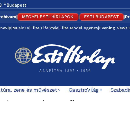
C
8
Budapest
rchívum
|
MEGYEI ESTI HÍRLAPOK
|
ESTI BUDAPEST
|
Pr
ineVip
|
MusicTV
|
Elite LifeStyle
|
Elite Model Agency
|
Evening News
|
ALAPÍTVA 1897 • 1956
ltúra, zene és művészet
GasztroVilág
Szabadi
zepén külföldön nyaralt a vízügyi államtitkár? Kelemen Á
bi nyílt támogatója is számon kéri Magyar Pétert: „Nem e