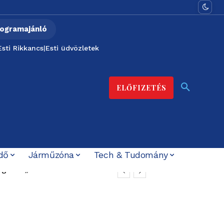
ogramajánló
Esti Rikkancs
|
Esti üdvözletek
ELŐFIZETÉS
dő
Járműzóna
Tech & Tudomány
gnes: „nem akarok
zt ígérték”