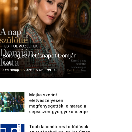
ESTI ÜDVÖZLETEK
ESTI ÜDVÖZLETE
Boldog Születésnapot Domján
Boldog Szület
Kata
Anikó
Esti Hírlap
-
2026.08.06.
0
Esti Hírlap
-
2026.0
Majka szerint
életveszélyesen
megfenyegették, elmarad a
sepsiszentgyörgyi koncertje
Több kilométeres torlódások