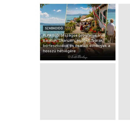
SZABADIDŐ
Pünkösdi országos programajánló:
Balaton, Skanzen, Hollókő, várak,
borfesztiválok és családi élmények a
hosszú hétvégére