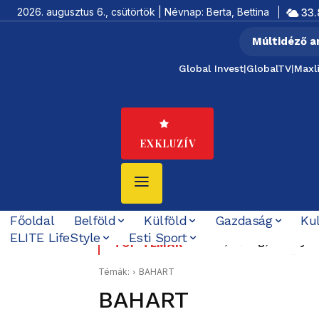
2026. augusztus 6., csütörtök | Névnap: Berta, Bettina
33.
Múltidéző a
Global Invest
|
GlobalTV
|
Maxl
EXKLUZÍV
Főoldal
Belföld
Külföld
Gazdaság
Ku
ELITE LifeStyle
Esti Sport
Krízis, hőség, aszály kö
Felföldi József koráb
TOP TÉMÁK
ezzel foglalkozni”
Témák:
BAHART
BAHART