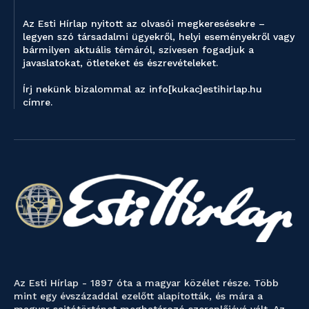
Az Esti Hírlap nyitott az olvasói megkeresésekre –
legyen szó társadalmi ügyekről, helyi eseményekről vagy
bármilyen aktuális témáról, szívesen fogadjuk a
javaslatokat, ötleteket és észrevételeket.
Írj nekünk bizalommal az info[kukac]estihirlap.hu
címre.
Az Esti Hírlap - 1897 óta a magyar közélet része. Több
mint egy évszázaddal ezelőtt alapították, és mára a