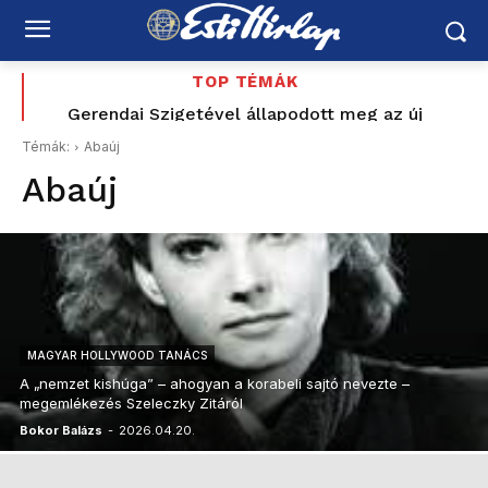
TOP TÉMÁK
„Felidézi a dicstelen múltat” – a MÚOSZ szerint
Gerendai Szigetével állapodott meg az új
közmédia – a fesztiválalapító Magyar Péter
sem volt rendben Magyar Péter közmédiának
Témák:
Abaúj
indulását is segítette
küldött jelzése
Abaúj
MAGYAR HOLLYWOOD TANÁCS
A „nemzet kishúga” – ahogyan a korabeli sajtó nevezte –
megemlékezés Szeleczky Zitáról
Bokor Balázs
-
2026.04.20.