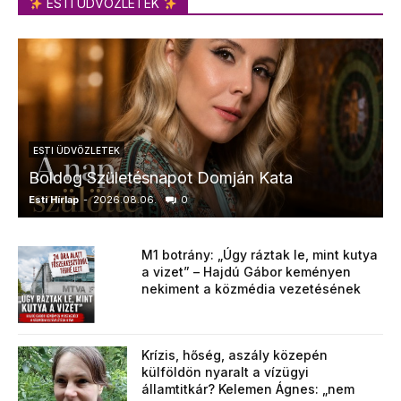
ESTI ÜDVÖZLETEK
ESTI ÜDVÖZLETEK
Boldog Születésnapot Domján Kata
Esti Hírlap
-
2026.08.06.
0
E
M1 botrány: „Úgy ráztak le, mint kutya
a vizet” – Hajdú Gábor keményen
nekiment a közmédia vezetésének
Krízis, hőség, aszály közepén
külföldön nyaralt a vízügyi
államtitkár? Kelemen Ágnes: „nem