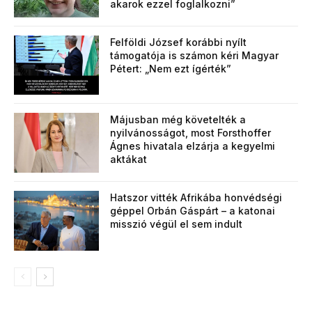
akarok ezzel foglalkozni”
Felföldi József korábbi nyílt
támogatója is számon kéri Magyar
Pétert: „Nem ezt ígérték”
Májusban még követelték a
nyilvánosságot, most Forsthoffer
Ágnes hivatala elzárja a kegyelmi
aktákat
Hatszor vitték Afrikába honvédségi
géppel Orbán Gáspárt – a katonai
misszió végül el sem indult