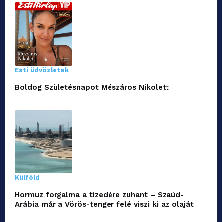
Esti üdvözletek
Boldog Születésnapot Mészáros Nikolett
Külföld
Hormuz forgalma a tizedére zuhant – Szaúd-
Arábia már a Vörös-tenger felé viszi ki az olaját