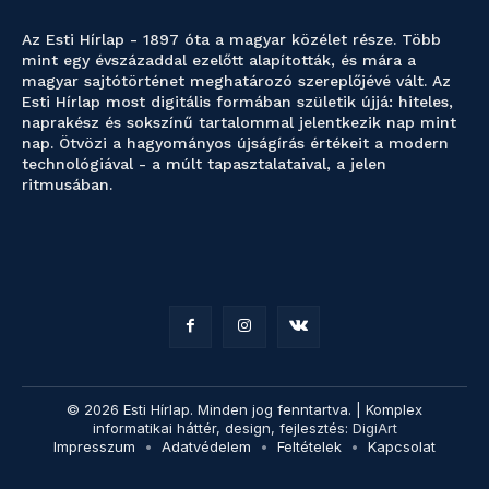
Az Esti Hírlap - 1897 óta a magyar közélet része. Több
mint egy évszázaddal ezelőtt alapították, és mára a
magyar sajtótörténet meghatározó szereplőjévé vált. Az
Esti Hírlap most digitális formában születik újjá: hiteles,
naprakész és sokszínű tartalommal jelentkezik nap mint
nap. Ötvözi a hagyományos újságírás értékeit a modern
technológiával - a múlt tapasztalataival, a jelen
ritmusában.
© 2026 Esti Hírlap. Minden jog fenntartva. | Komplex
informatikai háttér, design, fejlesztés:
DigiArt
Impresszum
Adatvédelem
Feltételek
Kapcsolat