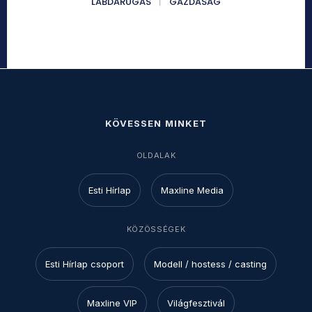
LABDARÚGÁS
GAZDASÁG
KÖVESSEN MINKET
OLDALAK
Esti Hírlap
Maxline Media
KÖZÖSSÉGEK
Esti Hírlap csoport
Modell / hostess / casting
Maxline VIP
Világfesztivál