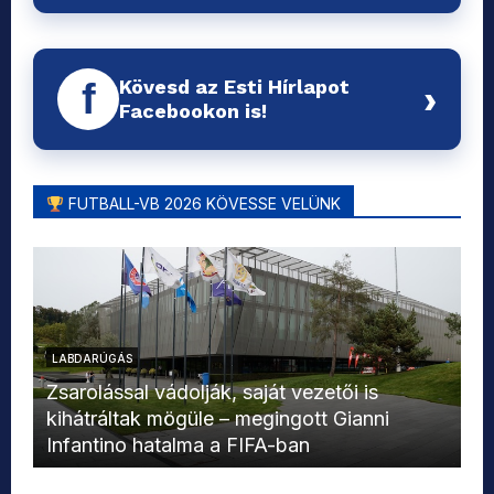
Kövesd az Esti Hírlapot
f
›
Facebookon is!
FUTBALL-VB 2026 KÖVESSE VELÜNK
LABDARÚGÁS
L
Zsarolással vádolják, saját vezetői is
kihátráltak mögüle – megingott Gianni
Mo
Infantino hatalma a FIFA-ban
el