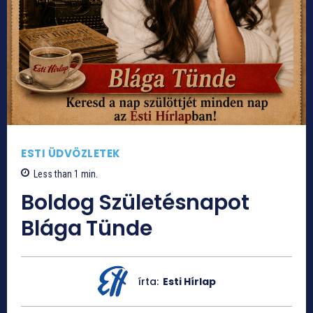
ESTI ÜDVÖZLETEK
Less than 1
min.
Boldog Születésnapot
Blága Tünde
írta:
Esti Hírlap