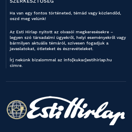
SZERKESZTŐSÉG
Ha van egy fontos történeted, témád vagy közlendőd,
oszd meg velünk!
Az Esti Hírlap nyitott az olvasói megkeresésekre –
legyen szó társadalmi ügyekről, helyi eseményekről vagy
bármilyen aktuális témáról, szívesen fogadjuk a
javaslatokat, ötleteket és észrevételeket.
Írj nekünk bizalommal az info[kukac]estihirlap.hu
címre.