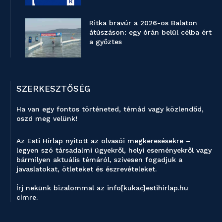
Ritka bravúr a 2026-os Balaton
átúszáson: egy órán belül célba ért
a győztes
SZERKESZTŐSÉG
Ha van egy fontos történeted, témád vagy közlendőd,
oszd meg velünk!
Az Esti Hírlap nyitott az olvasói megkeresésekre –
legyen szó társadalmi ügyekről, helyi eseményekről vagy
bármilyen aktuális témáról, szívesen fogadjuk a
javaslatokat, ötleteket és észrevételeket.
Írj nekünk bizalommal az info[kukac]estihirlap.hu
címre.