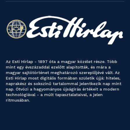
Az Esti Hírlap - 1897 óta a magyar közélet része. Több
mint egy évszázaddal ezelőtt alapították, és mára a
magyar sajtótörténet meghatározó szereplőjévé vált. Az
Esti Hírlap most digitális formában születik újjá: hiteles,
naprakész és sokszínű tartalommal jelentkezik nap mint
nap. Ötvözi a hagyományos újságírás értékeit a modern
technológiával - a múlt tapasztalataival, a jelen
ritmusában.