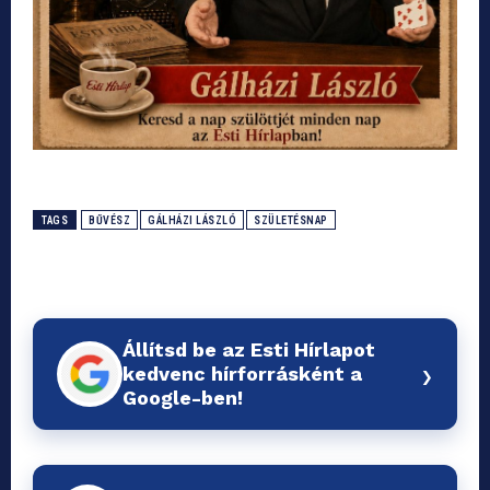
TAGS
BŰVÉSZ
GÁLHÁZI LÁSZLÓ
SZÜLETÉSNAP
Állítsd be az Esti Hírlapot
›
kedvenc hírforrásként a
Google-ben!