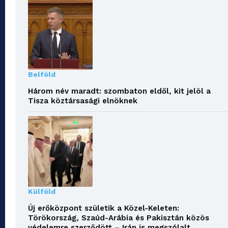
Belföld
Három név maradt: szombaton eldől, kit jelöl a
Tisza köztársasági elnöknek
Külföld
Új erőközpont születik a Közel-Keleten:
Törökország, Szaúd-Arábia és Pakisztán közös
védelemre szerződött – Irán is megszólalt