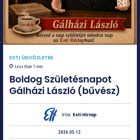
ESTI ÜDVÖZLETEK
Less than 1
min.
Boldog Születésnapot
Gálházi László (bűvész)
írta:
Esti Hírlap
2026.05.12.