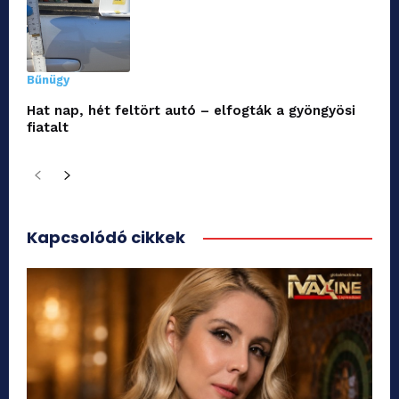
Bűnügy
Hat nap, hét feltört autó – elfogták a gyöngyösi
fiatalt
Kapcsolódó cikkek