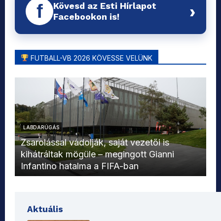
Kövesd az Esti Hírlapot
f
›
Facebookon is!
FUTBALL-VB 2026 KÖVESSE VELÜNK
LABDARÚGÁS
L
Zsarolással vádolják, saját vezetői is
kihátráltak mögüle – megingott Gianni
Mo
Infantino hatalma a FIFA-ban
el
Aktuális