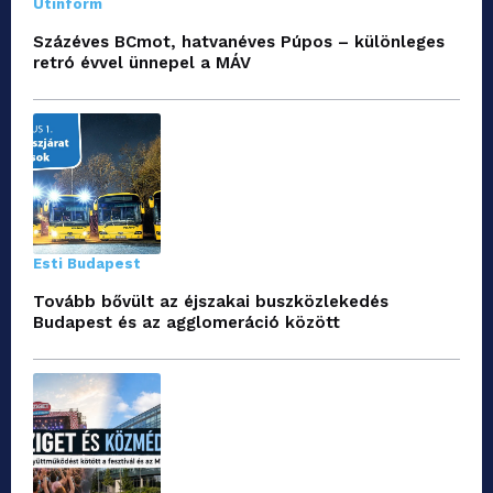
Útinform
Százéves BCmot, hatvanéves Púpos – különleges
retró évvel ünnepel a MÁV
Esti Budapest
Tovább bővült az éjszakai buszközlekedés
Budapest és az agglomeráció között