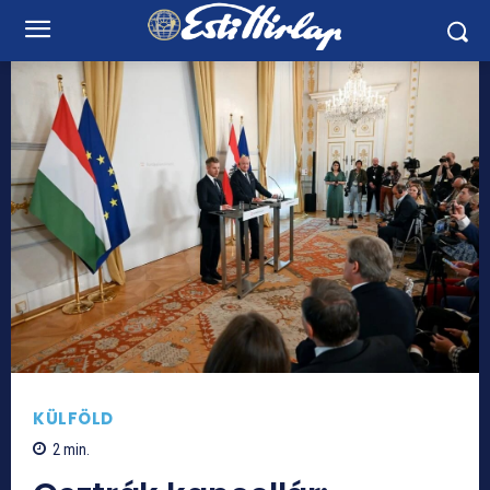
KÜLFÖLD
2
min.