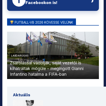
Facebookon is!
FUTBALL-VB 2026 KÖVESSE VELÜNK
LABDARÚGÁS
L
Zsarolással vádolják, saját vezetői is
kihátráltak mögüle – megingott Gianni
Mo
Infantino hatalma a FIFA-ban
el
Aktuális