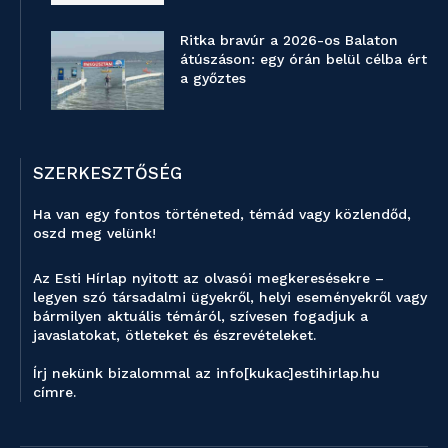
Ritka bravúr a 2026-os Balaton
átúszáson: egy órán belül célba ért
a győztes
SZERKESZTŐSÉG
Ha van egy fontos történeted, témád vagy közlendőd,
oszd meg velünk!
Az Esti Hírlap nyitott az olvasói megkeresésekre –
legyen szó társadalmi ügyekről, helyi eseményekről vagy
bármilyen aktuális témáról, szívesen fogadjuk a
javaslatokat, ötleteket és észrevételeket.
Írj nekünk bizalommal az info[kukac]estihirlap.hu
címre.