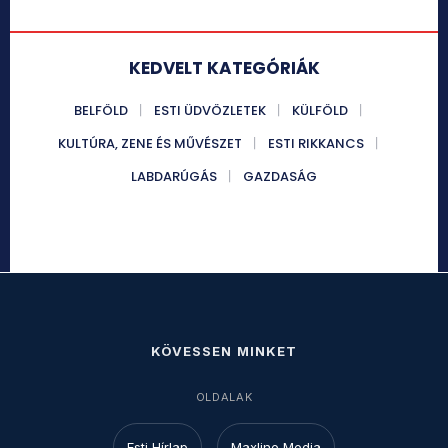
KEDVELT KATEGÓRIÁK
BELFÖLD
ESTI ÜDVÖZLETEK
KÜLFÖLD
KULTÚRA, ZENE ÉS MŰVÉSZET
ESTI RIKKANCS
LABDARÚGÁS
GAZDASÁG
KÖVESSEN MINKET
OLDALAK
Esti Hírlap
Maxline Media