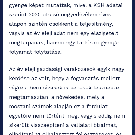
gyenge képet mutattak, mivel a KSH adatai
szerint 2025 utolsó negyedévében éves
alapon szintén csökkent a teljesítmény,
vagyis az év eleji adat nem egy elszigetelt
megtorpanás, hanem egy tartósan gyenge
folyamat folytatása.
Az év eleji gazdasági várakozások egyik nagy
kérdése az volt, hogy a fogyasztás mellett
végre a beruházások is képesek lesznek-e
megtámasztani a növekedés, mely a
mostani számok alapján ez a fordulat
egyelőre nem történt meg, vagyis eddig nem
sikerült visszaépíteni a vállalati bizalmat,
elindítani az elhalasztott fejlesztéseket, és