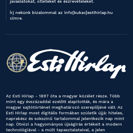
javaslatokat, ötleteket és észrevételeket.
Írj nekünk bizalommal az info[kukac]estihirlap.hu
címre.
Az Esti Hírlap - 1897 óta a magyar közélet része. Több
mint egy évszázaddal ezelőtt alapították, és mára a
magyar sajtótörténet meghatározó szereplőjévé vált. Az
Esti Hírlap most digitális formában születik újjá: hiteles,
naprakész és sokszínű tartalommal jelentkezik nap mint
nap. Ötvözi a hagyományos újságírás értékeit a modern
technológiával - a múlt tapasztalataival, a jelen