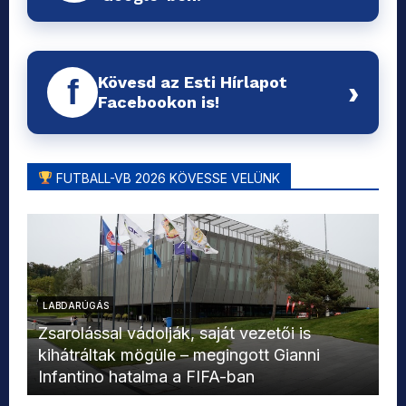
Kövesd az Esti Hírlapot
f
›
Facebookon is!
FUTBALL-VB 2026 KÖVESSE VELÜNK
LABDARÚGÁS
L
Zsarolással vádolják, saját vezetői is
kihátráltak mögüle – megingott Gianni
Mo
Infantino hatalma a FIFA-ban
el