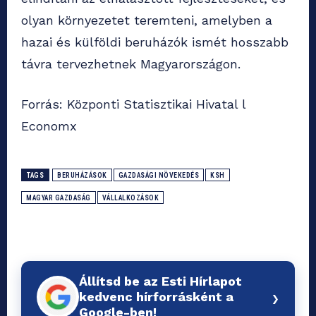
olyan környezetet teremteni, amelyben a
hazai és külföldi beruházók ismét hosszabb
távra tervezhetnek Magyarországon.
Forrás: Központi Statisztikai Hivatal l
Economx
TAGS
BERUHÁZÁSOK
GAZDASÁGI NÖVEKEDÉS
KSH
MAGYAR GAZDASÁG
VÁLLALKOZÁSOK
Állítsd be az Esti Hírlapot
›
kedvenc hírforrásként a
Google-ben!