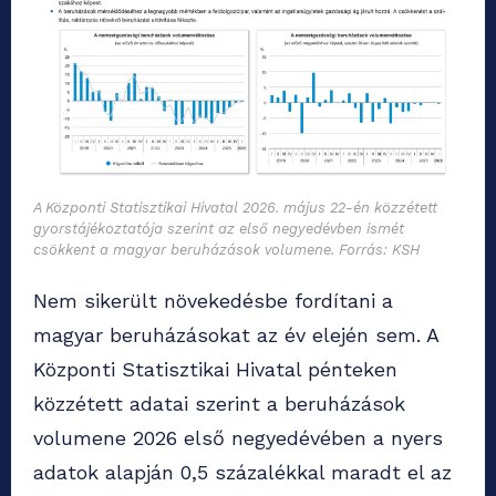
A Központi Statisztikai Hivatal 2026. május 22-én közzétett
gyorstájékoztatója szerint az első negyedévben ismét
csökkent a magyar beruházások volumene. Forrás: KSH
Nem sikerült növekedésbe fordítani a
magyar beruházásokat az év elején sem. A
Központi Statisztikai Hivatal pénteken
közzétett adatai szerint a beruházások
volumene 2026 első negyedévében a nyers
adatok alapján 0,5 százalékkal maradt el az