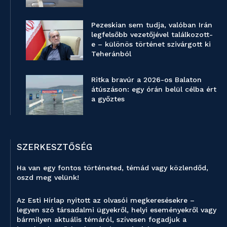
Pezeskian sem tudja, valóban Irán
legfelsőbb vezetőjével találkozott-
e – különös történet szivárgott ki
Teheránból
Ritka bravúr a 2026-os Balaton
átúszáson: egy órán belül célba ért
a győztes
SZERKESZTŐSÉG
Ha van egy fontos történeted, témád vagy közlendőd,
oszd meg velünk!
Az Esti Hírlap nyitott az olvasói megkeresésekre –
legyen szó társadalmi ügyekről, helyi eseményekről vagy
bármilyen aktuális témáról, szívesen fogadjuk a