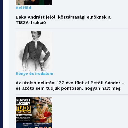
Belföld
Baka Andrást jelöli köztársasági elnöknek a
TISZA-frakció
Könyv és irodalom
Az utolsó délután: 177 éve tűnt el Petőfi Sándor –
és azóta sem tudjuk pontosan, hogyan halt meg