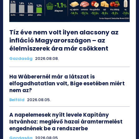
Tíz éve nem volt ilyen alacsony az
infláció Magyarországon – az
élelmiszerek ára már csökkent
Gazdaság
2026.08.08.
Ha Wáberernél már a látszat is
elfogadhatatlan volt, Bige esetében miért
nem az?
Belföld
2026.08.05.
A napelemesek nyílt levele Kapitány
Istvánhoz: meglévő hazai áramtermelést
engednének be a rendszerbe
Gazdaság
2026.08.05.