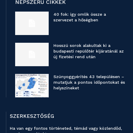
NÉPSZERŰ CIKKEK
40 fok: így omlik össze a
szervezet a hőségben
Hosszú sorok alakultak ki a
budapesti repülőtér kijáratánál az
új fizetési rend után
Szúnyoggyérítés 43 településen –
mutatjuk a pontos időpontokat és
helyszíneket
SZERKESZTŐSÉG
Ha van egy fontos történeted, témád vagy közlendőd,