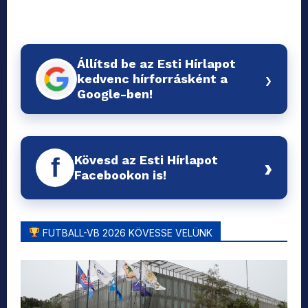
Állítsd be az Esti Hírlapot
›
kedvenc hírforrásként a
Google-ben!
Kövesd az Esti Hírlapot
f
›
Facebookon is!
FUTBALL-VB 2026 KÖVESSE VELÜNK