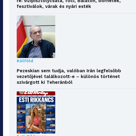
re: vízipisztolycsata, foci, Balaton, borhetek,
fesztiválok, várak és nyári esték
Külföld
Pezeskian sem tudja, valóban Irán legfelsőbb
vezetőjével találkozott-e – különös történet
szivárgott ki Teheránból