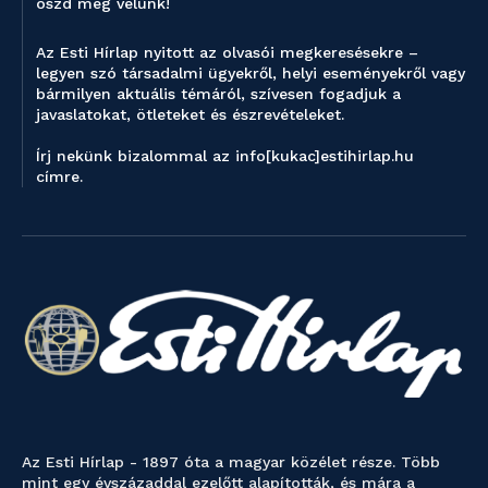
oszd meg velünk!
Az Esti Hírlap nyitott az olvasói megkeresésekre –
legyen szó társadalmi ügyekről, helyi eseményekről vagy
bármilyen aktuális témáról, szívesen fogadjuk a
javaslatokat, ötleteket és észrevételeket.
Írj nekünk bizalommal az info[kukac]estihirlap.hu
címre.
Az Esti Hírlap - 1897 óta a magyar közélet része. Több
mint egy évszázaddal ezelőtt alapították, és mára a