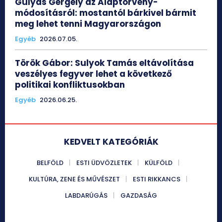
Gulyás Gergely az Alaptörvény-
módosításról: mostantól bárkivel bármit
meg lehet tenni Magyarországon
Egyéb
2026.07.05.
Török Gábor: Sulyok Tamás eltávolítása
veszélyes fegyver lehet a következő
politikai konfliktusokban
Egyéb
2026.06.25.
KEDVELT KATEGÓRIÁK
BELFÖLD
ESTI ÜDVÖZLETEK
KÜLFÖLD
KULTÚRA, ZENE ÉS MŰVÉSZET
ESTI RIKKANCS
LABDARÚGÁS
GAZDASÁG