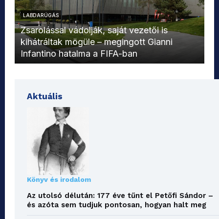
LABDARÚGÁS
L
Zsarolással vádolják, saját vezetői is
kihátráltak mögüle – megingott Gianni
Mo
Infantino hatalma a FIFA-ban
el
Aktuális
Könyv és irodalom
Az utolsó délután: 177 éve tűnt el Petőfi Sándor –
és azóta sem tudjuk pontosan, hogyan halt meg