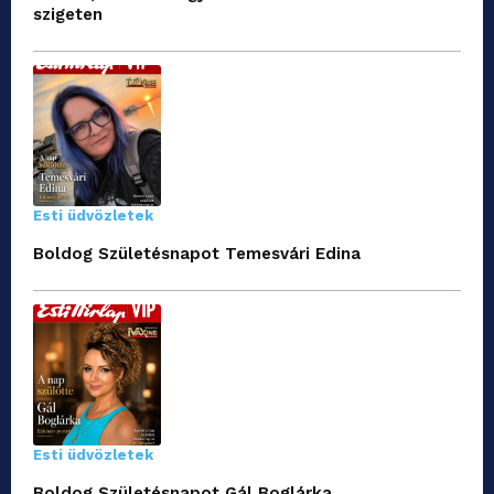
szigeten
Esti üdvözletek
Boldog Születésnapot Temesvári Edina
Esti üdvözletek
Boldog Születésnapot Gál Boglárka