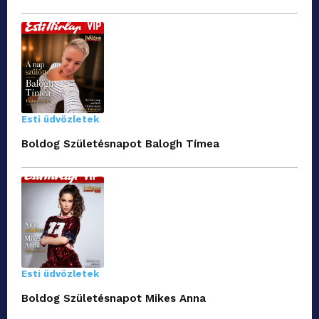
Esti üdvözletek
Boldog Születésnapot Balogh Tímea
Esti üdvözletek
Boldog Születésnapot Mikes Anna