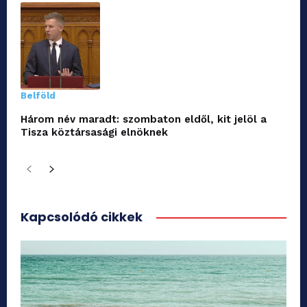
Belföld
Három név maradt: szombaton eldől, kit jelöl a
Tisza köztársasági elnöknek
Kapcsolódó cikkek