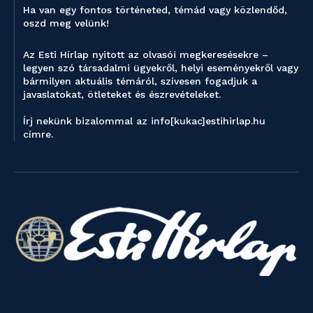
Ha van egy fontos történeted, témád vagy közlendőd,
oszd meg velünk!
Az Esti Hírlap nyitott az olvasói megkeresésekre –
legyen szó társadalmi ügyekről, helyi eseményekről vagy
bármilyen aktuális témáról, szívesen fogadjuk a
javaslatokat, ötleteket és észrevételeket.
Írj nekünk bizalommal az info[kukac]estihirlap.hu
címre.