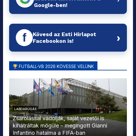
Google-ben!
Kövesd az Esti Hírlapot
f
›
Facebookon is!
FUTBALL-VB 2026 KÖVESSE VELÜNK
LABDARÚGÁS
L
Zsarolással vádolják, saját vezetői is
kihátráltak mögüle – megingott Gianni
Mo
Infantino hatalma a FIFA-ban
el