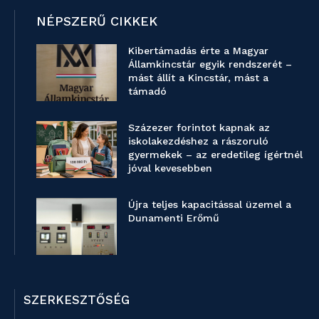
NÉPSZERŰ CIKKEK
Kibertámadás érte a Magyar
Államkincstár egyik rendszerét –
mást állít a Kincstár, mást a
támadó
Százezer forintot kapnak az
iskolakezdéshez a rászoruló
gyermekek – az eredetileg ígértnél
jóval kevesebben
Újra teljes kapacitással üzemel a
Dunamenti Erőmű
SZERKESZTŐSÉG