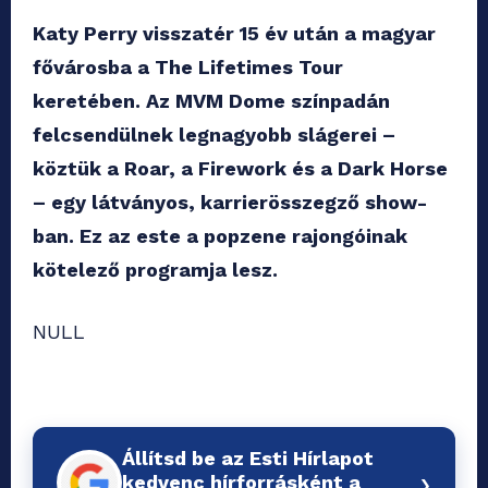
Katy Perry visszatér 15 év után a magyar
fővárosba a The Lifetimes Tour
keretében. Az MVM Dome színpadán
felcsendülnek legnagyobb slágerei –
köztük a Roar, a Firework és a Dark Horse
– egy látványos, karrierösszegző show-
ban. Ez az este a popzene rajongóinak
kötelező programja lesz.
NULL
Állítsd be az Esti Hírlapot
›
kedvenc hírforrásként a