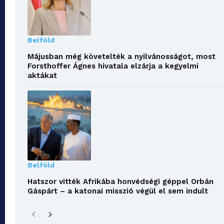
Belföld
Májusban még követelték a nyilvánosságot, most
Forsthoffer Ágnes hivatala elzárja a kegyelmi
aktákat
Belföld
Hatszor vitték Afrikába honvédségi géppel Orbán
Gáspárt – a katonai misszió végül el sem indult