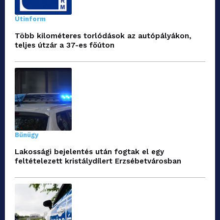
Útinform
Több kilométeres torlódások az autópályákon,
teljes útzár a 37-es főúton
Bűnügy
Lakossági bejelentés után fogtak el egy
feltételezett kristálydílert Erzsébetvárosban