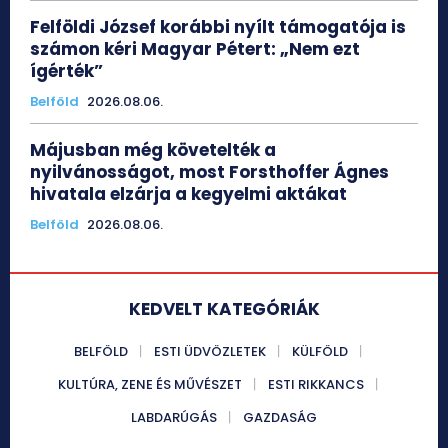
Felföldi József korábbi nyílt támogatója is
számon kéri Magyar Pétert: „Nem ezt
ígérték”
Belföld
2026.08.06.
Májusban még követelték a
nyilvánosságot, most Forsthoffer Ágnes
hivatala elzárja a kegyelmi aktákat
Belföld
2026.08.06.
KEDVELT KATEGÓRIÁK
BELFÖLD
ESTI ÜDVÖZLETEK
KÜLFÖLD
KULTÚRA, ZENE ÉS MŰVÉSZET
ESTI RIKKANCS
LABDARÚGÁS
GAZDASÁG