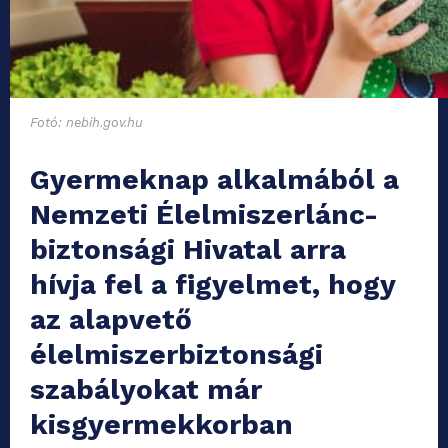
Fotó: nebih.gov.hu
Gyermeknap alkalmából a
Nemzeti Élelmiszerlánc-
biztonsági Hivatal arra
hívja fel a figyelmet, hogy
az alapvető
élelmiszerbiztonsági
szabályokat már
kisgyermekkorban