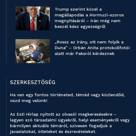
Trump szerint közel a
megállapodás a Hormuzi-szoros
megnyitásáról – Irán még nem
beszél kész egyezségről
„Rossz az irány, ott nem folyik a
Duna” – Orbán Anita protokollfotói
alatt már Paksról kérdeznek
SZERKESZTŐSÉG
Ha van egy fontos történeted, témád vagy közlendőd,
oszd meg velünk!
Az Esti Hírlap nyitott az olvasói megkeresésekre –
legyen szó társadalmi ügyekről, helyi eseményekről vagy
bármilyen aktuális témáról, szívesen fogadjuk a
javaslatokat, ötleteket és észrevételeket.