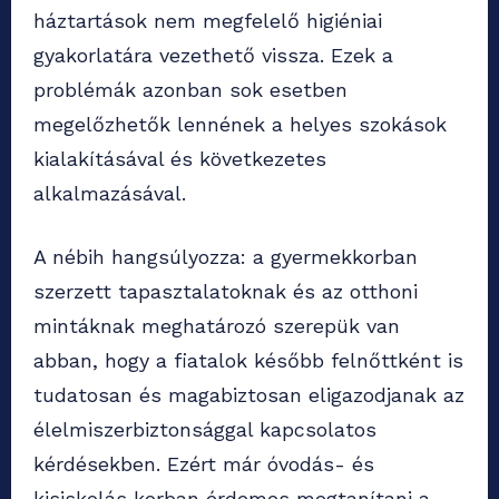
háztartások nem megfelelő higiéniai
gyakorlatára vezethető vissza. Ezek a
problémák azonban sok esetben
megelőzhetők lennének a helyes szokások
kialakításával és következetes
alkalmazásával.
A nébih hangsúlyozza: a gyermekkorban
szerzett tapasztalatoknak és az otthoni
mintáknak meghatározó szerepük van
abban, hogy a fiatalok később felnőttként is
tudatosan és magabiztosan eligazodjanak az
élelmiszerbiztonsággal kapcsolatos
kérdésekben. Ezért már óvodás- és
kisiskolás korban érdemes megtanítani a