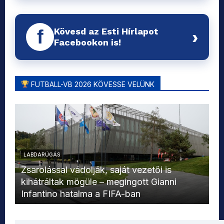
Kövesd az Esti Hírlapot
f
›
Facebookon is!
FUTBALL-VB 2026 KÖVESSE VELÜNK
LABDARÚGÁS
L
Zsarolással vádolják, saját vezetői is
kihátráltak mögüle – megingott Gianni
Mo
Infantino hatalma a FIFA-ban
el