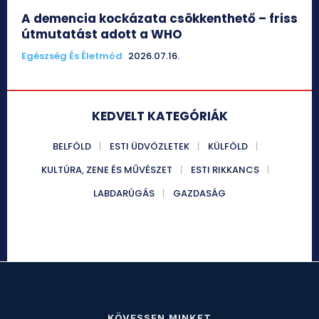
A demencia kockázata csökkenthető – friss
útmutatást adott a WHO
Egészség És Életmód
2026.07.16.
KEDVELT KATEGÓRIÁK
BELFÖLD
ESTI ÜDVÖZLETEK
KÜLFÖLD
KULTÚRA, ZENE ÉS MŰVÉSZET
ESTI RIKKANCS
LABDARÚGÁS
GAZDASÁG
KÖVESSEN MINKET