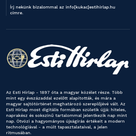
Írj nekünk bizalommal az info[kukac]estihirlap.hu
címre.
Az Esti Hírlap - 1897 óta a magyar közélet része. Több
mint egy évszázaddal ezelőtt alapították, és mára a
magyar sajtótörténet meghatározó szereplőjévé vált. Az
Esti Hírlap most digitális formában születik újjá: hiteles,
naprakész és sokszínű tartalommal jelentkezik nap mint
nap. Ötvözi a hagyományos újságírás értékeit a modern
technológiával - a múlt tapasztalataival, a jelen
ritmusában.