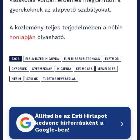
gyerekeknek az alapvető szabályokat.
A közlemény teljes terjedelmében a nébih
honlapján
olvasható.
TAGS
ÉLELMISZER-HIGIÉNIA
ÉLELMISZERBIZTONSÁG
ÉLETMÓD
GYEREKEK
GYERMEKNAP
HIGIÉNIA
KÉZMOSÁS
MEGELŐZÉS
NÉBIH
SZÜLŐK
TUDATOS BEVÁSÁRLÁS
Állítsd be az Esti Hírlapot
›
kedvenc hírforrásként a
Google-ben!