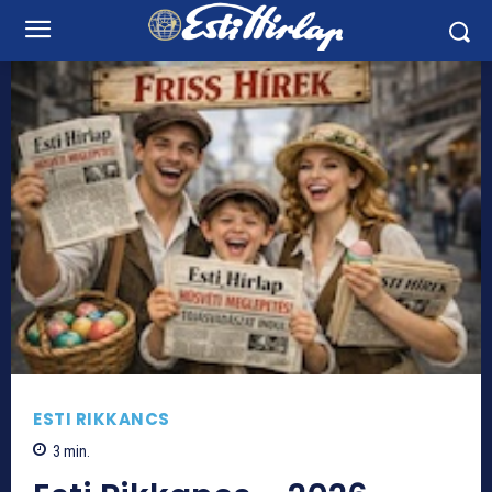
ESTI RIKKANCS
3
min.