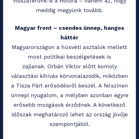
visszatérünk-e a Holdra – hanem az, hogy
meddig megyünk tovább.
Magyar front – csendes ünnep, hangos
háttér
Magyarországon a húsvéti asztalok mellett
most politikai beszélgetések is
zajlanak. Orbán Viktor előtt komoly
választási kihívás körvonalazódik, miközben
a Tisza Párt erősödésről beszél. A felszínen
ünnepi nyugalom, a mélyben azonban egyre
erősebb mozgások érződnek. A következő
időszak meghatározó lehet az ország jövője
szempontjából.