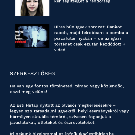
kér segítséget a rendőrség
Híres bűnügyek sorozat: Bankot
rabolt, majd felrobbant a bomba a
pizzafutár nyakán – de az igazi
történet csak ezután kezdődött +
videó
SZERKESZTŐSÉG
Ha van egy fontos történeted, témád vagy közlendőd,
oszd meg velünk!
Az Esti Hírlap nyitott az olvasói megkeresésekre –
legyen szó társadalmi ügyekről, helyi eseményekről vagy
bármilyen aktuális témáról, szívesen fogadjuk a
javaslatokat, ötleteket és észrevételeket.
Írj nekünk bizalommal az info[kukac]estihirlap.hu