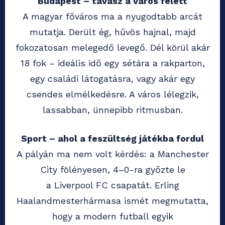
Budapest – tavasz a város felett
A magyar főváros ma a nyugodtabb arcát
mutatja. Derült ég, hűvös hajnal, majd
fokozatosan melegedő levegő. Dél körül akár
18 fok – ideális idő egy sétára a rakparton,
egy családi látogatásra, vagy akár egy
csendes elmélkedésre. A város lélegzik,
lassabban, ünnepibb ritmusban.
Sport – ahol a feszültség játékba fordul
A pályán ma nem volt kérdés: a Manchester
City fölényesen, 4–0-ra győzte le
a Liverpool FC csapatát. Erling
Haalandmesterhármasa ismét megmutatta,
hogy a modern futball egyik