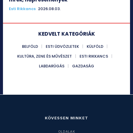
Esti Rikkancs
2026.08.03.
KEDVELT KATEGÓRIÁK
BELFÖLD
ESTI ÜDVÖZLETEK
KÜLFÖLD
KULTÚRA, ZENE ÉS MŰVÉSZET
ESTI RIKKANCS
LABDARÚGÁS
GAZDASÁG
KÖVESSEN MINKET
OLDALAK