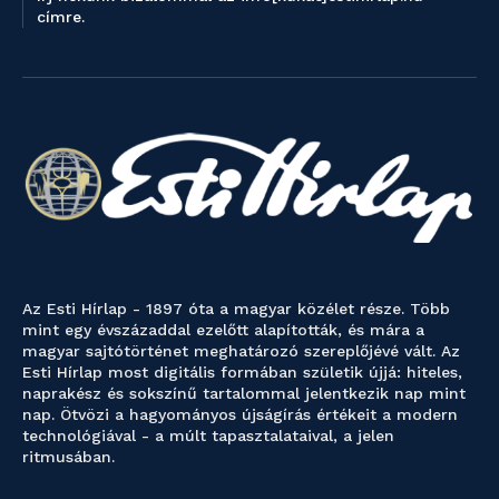
címre.
Az Esti Hírlap - 1897 óta a magyar közélet része. Több
mint egy évszázaddal ezelőtt alapították, és mára a
magyar sajtótörténet meghatározó szereplőjévé vált. Az
Esti Hírlap most digitális formában születik újjá: hiteles,
naprakész és sokszínű tartalommal jelentkezik nap mint
nap. Ötvözi a hagyományos újságírás értékeit a modern
technológiával - a múlt tapasztalataival, a jelen
ritmusában.