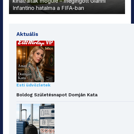
kihátráltak mögüle – megingott Gianni
Mo
Infantino hatalma a FIFA-ban
el
Aktuális
Esti üdvözletek
Boldog Születésnapot Domján Kata