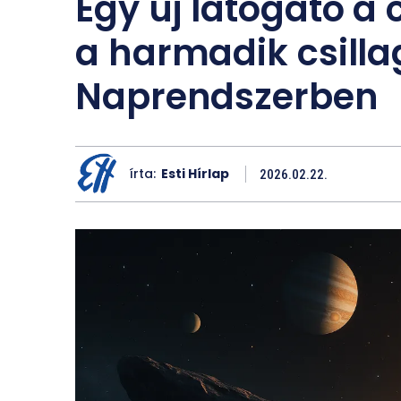
Egy új látogató a c
a harmadik csilla
Naprendszerben
írta:
Esti Hírlap
2026.02.22.