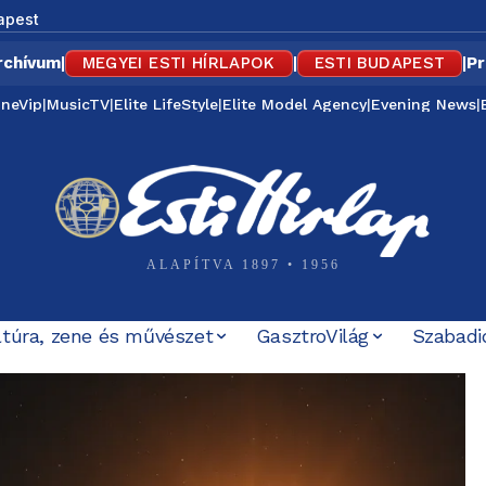
apest
rchívum
|
MEGYEI ESTI HÍRLAPOK
|
ESTI BUDAPEST
|
Pr
ineVip
|
MusicTV
|
Elite LifeStyle
|
Elite Model Agency
|
Evening News
|
ALAPÍTVA 1897 • 1956
ltúra, zene és művészet
GasztroVilág
Szabadi