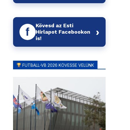
Kövesd az Esti
f
›
Hírlapot Facebookon
is!
FUTBALL-VB 2026 KÖVESSE VELÜNK