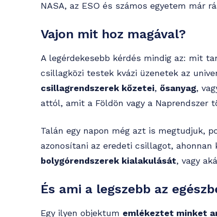
NASA, az ESO és számos egyetem már ráál
Vajon mit hoz magával?
A legérdekesebb kérdés mindig az: mit ta
csillagközi testek kvázi üzenetek az uni
csillagrendszerek kőzetei
,
ősanyag
, va
attól, amit a Földön vagy a Naprendszer t
Talán egy napon még azt is megtudjuk, po
azonosítani az eredeti csillagot, ahonnan 
bolygórendszerek kialakulását
, vagy ak
És ami a legszebb az egészb
Egy ilyen objektum
emlékeztet minket a