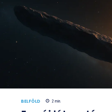
BELFÖLD
2
min.