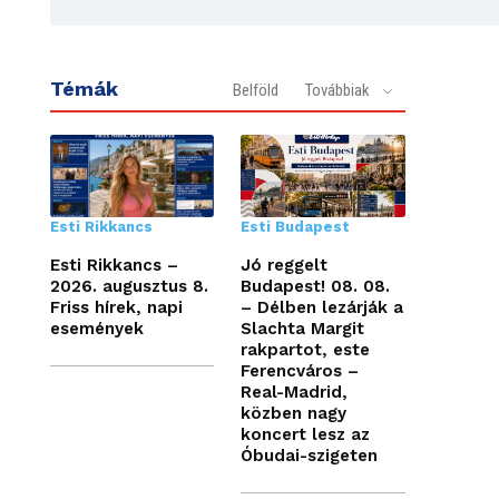
Témák
Belföld
Továbbiak
Esti Rikkancs
Esti Budapest
Esti Rikkancs –
Jó reggelt
2026. augusztus 8.
Budapest! 08. 08.
Friss hírek, napi
– Délben lezárják a
események
Slachta Margit
rakpartot, este
Ferencváros –
Real-Madrid,
közben nagy
koncert lesz az
Óbudai-szigeten