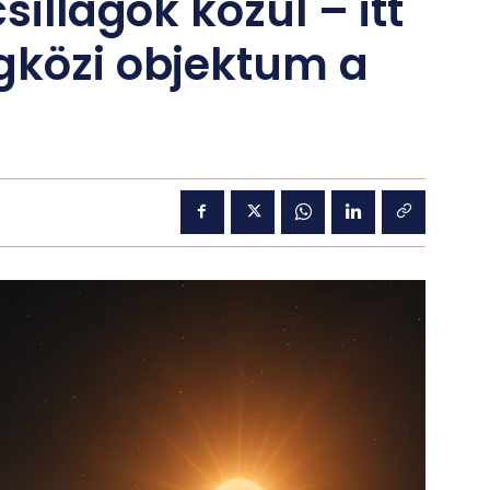
sillagok közül – itt
gközi objektum a