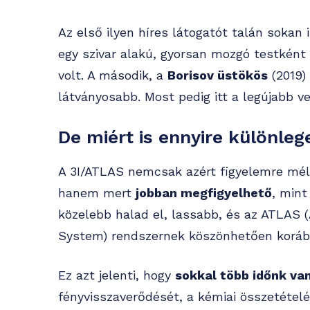
Az első ilyen híres látogatót talán sokan
egy szivar alakú, gyorsan mozgó testkén
volt. A második, a
Borisov üstökös
(2019)
látványosabb. Most pedig itt a legújabb v
De miért is ennyire különleg
A 3I/ATLAS nemcsak azért figyelemre mélt
hanem mert
jobban megfigyelhető
, mint
közelebb halad el, lassabb, és az ATLAS (
System) rendszernek köszönhetően korább
Ez azt jelenti, hogy
sokkal több időnk va
fényvisszaverődését, a kémiai összetételé