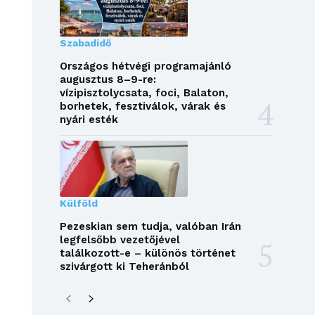
Szabadidő
Országos hétvégi programajánló
augusztus 8–9-re:
vízipisztolycsata, foci, Balaton,
borhetek, fesztiválok, várak és
nyári esték
Külföld
Pezeskian sem tudja, valóban Irán
legfelsőbb vezetőjével
találkozott-e – különös történet
szivárgott ki Teheránból