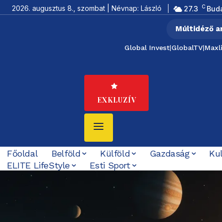
C
2026. augusztus 8., szombat | Névnap: László
27.3
Bud
Múltidéző a
Global Invest
|
GlobalTV
|
Maxl
EXKLUZÍV
Főoldal
Belföld
Külföld
Gazdaság
Ku
ELITE LifeStyle
Esti Sport