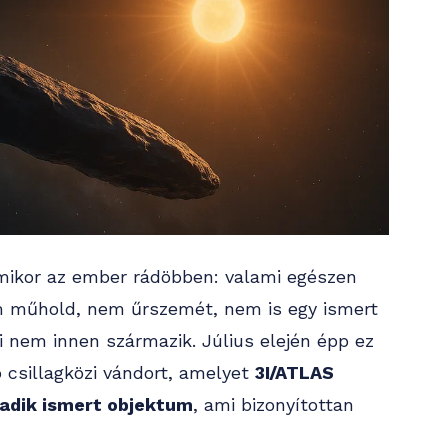
mikor az ember rádöbben: valami egészen
m műhold, nem űrszemét, nem is egy ismert
 nem innen származik. Július elején épp ez
b csillagközi vándort, amelyet
3I/ATLAS
adik ismert objektum
, ami bizonyítottan