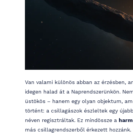
Van valami különös abban az érzésben, a
idegen halad át a Naprendszerünkön. Ne
üstökös – hanem egy olyan objektum, ami
történt: a csillagászok észleltek egy újab
néven regisztráltak. Ez mindössze a
harm
más csillagrendszerből érkezett hozzánk.