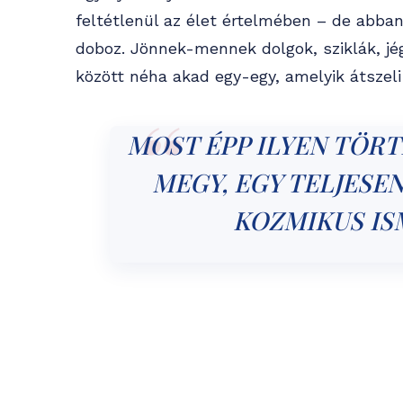
feltétlenül az élet értelmében – de abba
doboz. Jönnek-mennek dolgok, sziklák, jé
között néha akad egy-egy, amelyik átszel
MOST ÉPP ILYEN TÖRT
MEGY, EGY TELJESEN
KOZMIKUS IS