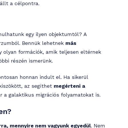
lt a célpontra.
nulhatunk egy ilyen objektumtól? A
verzumból. Bennük lehetnek
más
gy olyan formációk, amik teljesen eltérnek
öbbi részén ismerünk.
ntosan honnan indult el. Ha sikerül
kiszökött, az segíthet
megérteni a
ár a galaktikus migrációs folyamatokat is.
en?
rra, mennyire nem vagyunk egyedül
. Nem