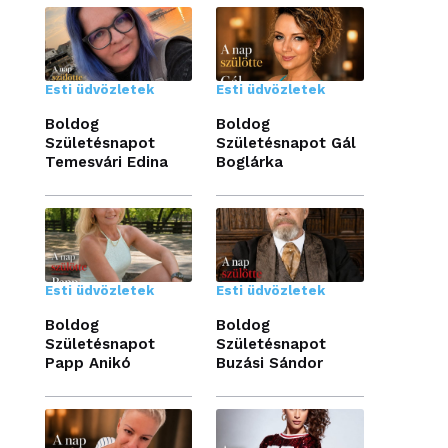
Esti üdvözletek
Esti üdvözletek
Boldog
Boldog
Születésnapot
Születésnapot Gál
Temesvári Edina
Boglárka
Esti üdvözletek
Esti üdvözletek
Boldog
Boldog
Születésnapot
Születésnapot
Papp Anikó
Buzási Sándor