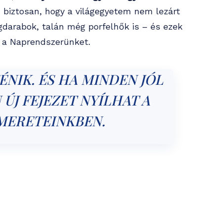
n biztosan, hogy a világegyetem nem lezárt
gdarabok, talán még porfelhők is – és ezek
i a Naprendszerünket.
ÉNIK. ÉS HA MINDEN JÓL
 ÚJ FEJEZET NYÍLHAT A
MERETEINKBEN.