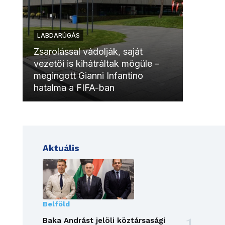
LABDARÚGÁS
LABDAR
Zsarolással vádolják, saját
vezetői is kihátráltak mögüle –
Molinóv
megingott Gianni Infantino
szurkol
hatalma a FIFA-ban
meccsk
Aktuális
Belföld
Baka Andrást jelöli köztársasági