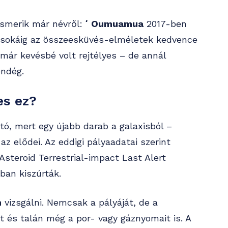
 ismerik már névről:
ʻOumuamua
2017-ben
t sokáig az összeesküvés-elméletek kedvence
 már kevésbé volt rejtélyes – de annál
endég.
es ez?
ó, mert egy újabb darab a galaxisból –
 az elődei. Az eddigi pályaadatai szerint
Asteroid Terrestrial-impact Last Alert
an kiszúrták.
n
vizsgálni. Nemcsak a pályáját, de a
t és talán még a por- vagy gáznyomait is. A