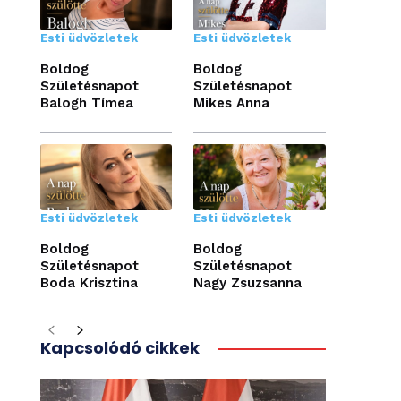
Esti üdvözletek
Esti üdvözletek
Boldog
Boldog
Születésnapot
Születésnapot
Balogh Tímea
Mikes Anna
Esti üdvözletek
Esti üdvözletek
Boldog
Boldog
Születésnapot
Születésnapot
Boda Krisztina
Nagy Zsuzsanna
Kapcsolódó cikkek