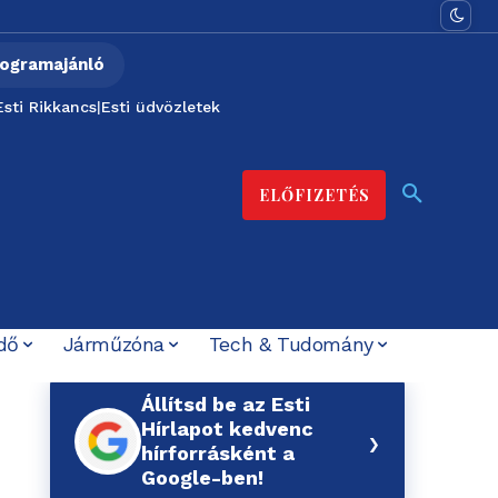
ogramajánló
Esti Rikkancs
|
Esti üdvözletek
ELŐFIZETÉS
dő
Járműzóna
Tech & Tudomány
Állítsd be az Esti
Hírlapot kedvenc
›
hírforrásként a
Google-ben!