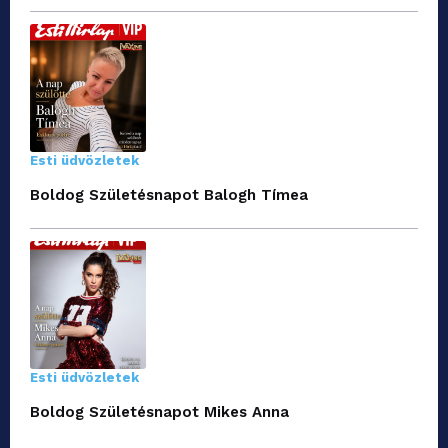
Esti üdvözletek
Boldog Születésnapot Balogh Tímea
Esti üdvözletek
Boldog Születésnapot Mikes Anna