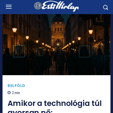
BELFÖLD
2
min.
Amikor a technológia túl
gyorsan nő: