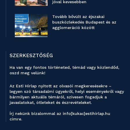
jóval kevesebben
Tovább bővült az éjszakai
buszközlekedés Budapest és az
agglomeráció között
SZERKESZTŐSÉG
Ha van egy fontos történeted, témád vagy közlendőd,
oszd meg velünk!
Az Esti Hírlap nyitott az olvasói megkeresésekre –
legyen szó társadalmi ügyekről, helyi eseményekről vagy
bármilyen aktuális témáról, szívesen fogadjuk a
javaslatokat, ötleteket és észrevételeket.
Írj nekünk bizalommal az info[kukac]estihirlap.hu
címre.