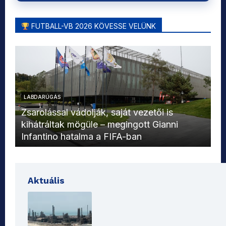
FUTBALL-VB 2026 KÖVESSE VELÜNK
LABDARÚGÁS
L
Zsarolással vádolják, saját vezetői is
kihátráltak mögüle – megingott Gianni
Mo
Infantino hatalma a FIFA-ban
el
Aktuális