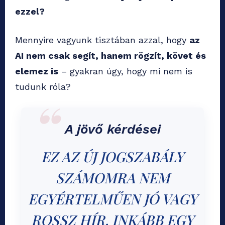
ezzel?
Mennyire vagyunk tisztában azzal, hogy
az
AI nem csak segít, hanem rögzít, követ és
elemez is
– gyakran úgy, hogy mi nem is
tudunk róla?
A jövő kérdései
EZ AZ ÚJ JOGSZABÁLY
SZÁMOMRA NEM
EGYÉRTELMŰEN JÓ VAGY
ROSSZ HÍR. INKÁBB EGY