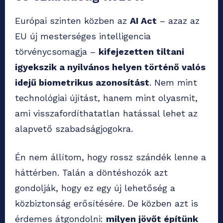
Európai szinten közben az
AI Act
– azaz az
EU új mesterséges intelligencia
törvénycsomagja –
kifejezetten tiltani
igyekszik a nyilvános helyen történő valós
idejű biometrikus azonosítást
. Nem mint
technológiai újítást, hanem mint olyasmit,
ami visszafordíthatatlan hatással lehet az
alapvető szabadságjogokra.
Én nem állítom, hogy rossz szándék lenne a
háttérben. Talán a döntéshozók azt
gondolják, hogy ez egy új lehetőség a
közbiztonság erősítésére. De közben azt is
érdemes átgondolni:
milyen jövőt építünk