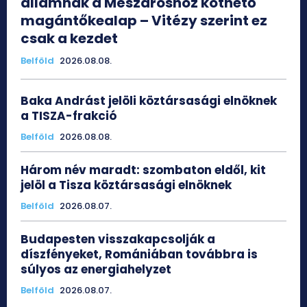
államnak a Mészároshoz köthető
magántőkealap – Vitézy szerint ez
csak a kezdet
Belföld
2026.08.08.
Baka Andrást jelöli köztársasági elnöknek
a TISZA-frakció
Belföld
2026.08.08.
Három név maradt: szombaton eldől, kit
jelöl a Tisza köztársasági elnöknek
Belföld
2026.08.07.
Budapesten visszakapcsolják a
díszfényeket, Romániában továbbra is
súlyos az energiahelyzet
Belföld
2026.08.07.