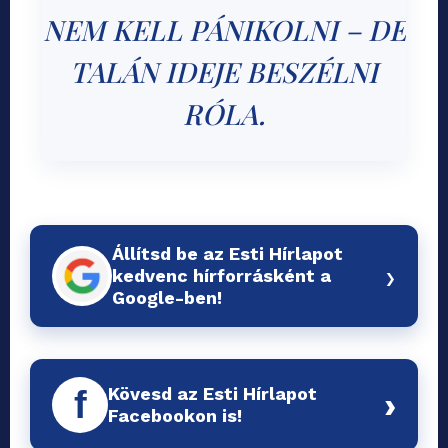
NEM KELL PÁNIKOLNI – DE
TALÁN IDEJE BESZÉLNI
RÓLA.
Állítsd be az Esti Hírlapot
›
kedvenc hírforrásként a
Google-ben!
Kövesd az Esti Hírlapot
f
›
Facebookon is!