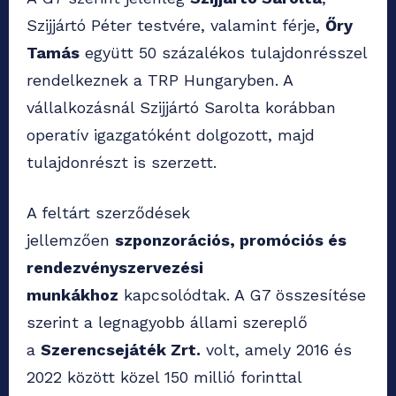
Szijjártó Péter testvére, valamint férje,
Őry
Tamás
együtt 50 százalékos tulajdonrésszel
rendelkeznek a TRP Hungaryben. A
vállalkozásnál Szijjártó Sarolta korábban
operatív igazgatóként dolgozott, majd
tulajdonrészt is szerzett.
A feltárt szerződések
jellemzően
szponzorációs, promóciós és
rendezvényszervezési
munkákhoz
kapcsolódtak. A G7 összesítése
szerint a legnagyobb állami szereplő
a
Szerencsejáték Zrt.
volt, amely 2016 és
2022 között közel 150 millió forinttal