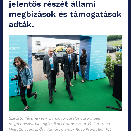
jelentős részét állami
megbízások és támogatások
adták.
Szijjártó Péter érkezik a mogyoródi Hungaroringen
megrendezett V4 Logisztikai Fórumra 2018. június 15-én.
Mellette sógora, Őry Tamás, a Truck Race Promotion Kft.