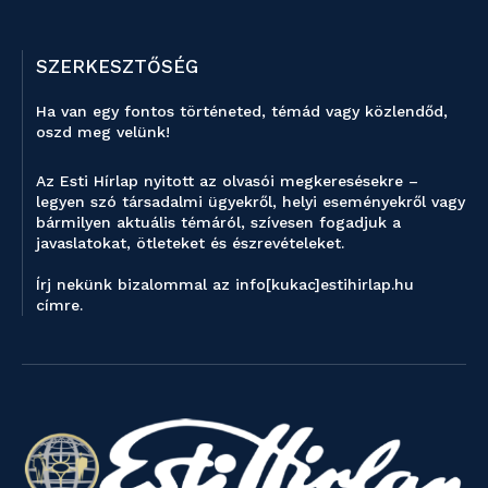
SZERKESZTŐSÉG
Ha van egy fontos történeted, témád vagy közlendőd,
oszd meg velünk!
Az Esti Hírlap nyitott az olvasói megkeresésekre –
legyen szó társadalmi ügyekről, helyi eseményekről vagy
bármilyen aktuális témáról, szívesen fogadjuk a
javaslatokat, ötleteket és észrevételeket.
Írj nekünk bizalommal az info[kukac]estihirlap.hu
címre.