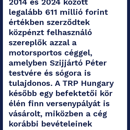
2014 és 2024 között
legalább 611 millió forint
értékben szerződtek
közpénzt felhasználó
szereplők azzal a
motorsportos céggel,
amelyben Szijjártó Péter
testvére és sógora is
tulajdonos. A TRP Hungary
később egy befektetői kör
élén finn versenypályát is
vásárolt, miközben a cég
korábbi bevételeinek