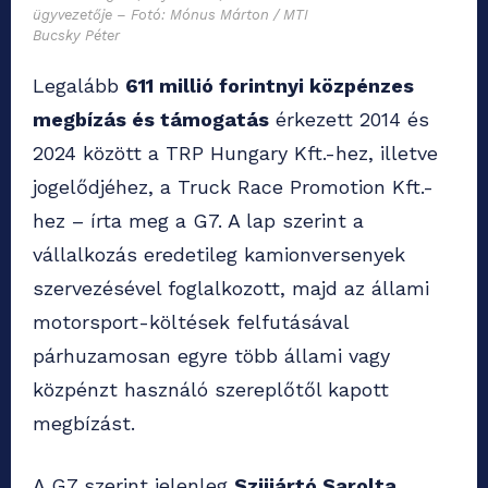
ügyvezetője – Fotó: Mónus Márton / MTI
Bucsky Péter
Legalább
611 millió forintnyi közpénzes
megbízás és támogatás
érkezett 2014 és
2024 között a TRP Hungary Kft.-hez, illetve
jogelődjéhez, a Truck Race Promotion Kft.-
hez – írta meg a G7. A lap szerint a
vállalkozás eredetileg kamionversenyek
szervezésével foglalkozott, majd az állami
motorsport-költések felfutásával
párhuzamosan egyre több állami vagy
közpénzt használó szereplőtől kapott
megbízást.
A G7 szerint jelenleg
Szijjártó Sarolta
,