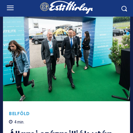
BELFÖLD
4
min.