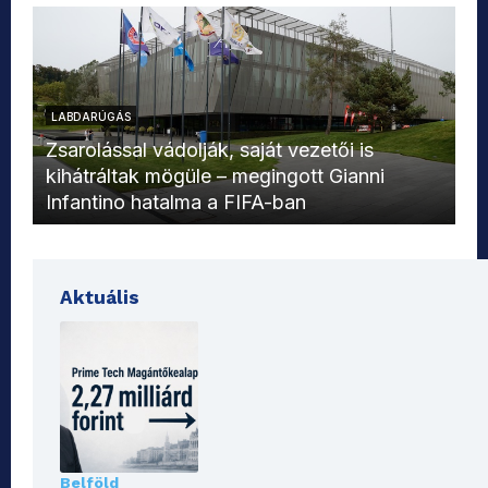
LABDARÚGÁS
L
Zsarolással vádolják, saját vezetői is
kihátráltak mögüle – megingott Gianni
Mo
Infantino hatalma a FIFA-ban
el
Aktuális
Belföld