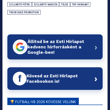
SZIJJÁRTÓ PÉTER
SZIJJÁRTÓ SAROLTA
TELEX
TRP HUNGARY
TRUCK RACE PROMOTION
Állítsd be az Esti Hírlapot
›
kedvenc hírforrásként a
Google-ben!
Kövesd az Esti Hírlapot
f
›
Facebookon is!
FUTBALL-VB 2026 KÖVESSE VELÜNK