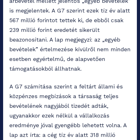
árbevétel mellett jelentős „egyéb bevételek”
is megjelentek. A G7 szerint ezek tíz év alatt
567 millió forintot tettek ki, de ebből csak
239 millió forint eredetét sikerült
beazonosítani. A lap megjegyzi: az „egyéb
bevételek” értelmezése kívülről nem minden
esetben egyértelmű, de alapvetően
támogatásokból állhatnak.
A G7 számítása szerint a feltárt állami és
közpénzes megbízások a társaság teljes
bevételének nagyjából tizedét adták,
ugyanakkor ezek nélkül a vállalkozás
eredménye jóval gyengébb lehetett volna. A
lap azt írta: a cég tíz év alatt 318 millió