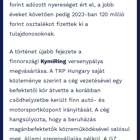
forint adózott nyereséget ért el, a jobb
éveket követően pedig 2023-ban 120 millió
forint osztalékot fizettek ki a
tulajdonosoknak.
A történet újabb fejezete a
finnországi
KymiRing
versenypálya
megvásárlása. A TRP Hungary saját
közleménye szerint a cég vezetésével egy
befektetői kör átvette a korábban
csődhelyzetbe került finn autó- és
motorsportközpont irányítását. A cég
hangsúlyozta, hogy a beruházás
magánbefektetők közreműködésével valósul
meg, állami szerepvállalás nélkül. A G7