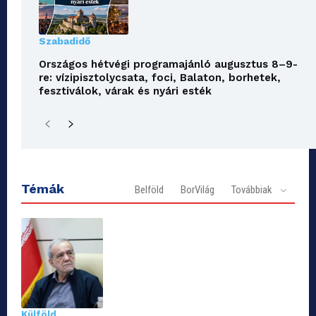
Szabadidő
Országos hétvégi programajánló augusztus 8–9-
re: vízipisztolycsata, foci, Balaton, borhetek,
fesztiválok, várak és nyári esték
Témák
Belföld
BorVilág
Továbbiak
Külföld