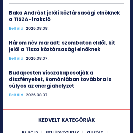
Baka Andrást jelöli köztársasági elnöknek
a TISZA-frakció
Belföld
2026.08.08.
Három név maradt: szombaton eldől, kit
jelöl a Tisza köztársasági elnöknek
Belföld
2026.08.07.
Budapesten visszakapcsolják a
díszfényeket, Romániában továbbra is
súlyos az energiahelyzet
Belföld
2026.08.07.
KEDVELT KATEGÓRIÁK
BELFÖLD
ESTI ÜDVÖZLETEK
KÜLFÖLD