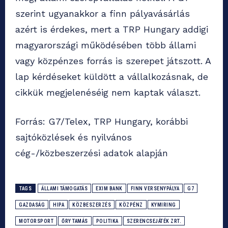
szerint ugyanakkor a finn pályavásárlás
azért is érdekes, mert a TRP Hungary addigi
magyarországi működésében több állami
vagy közpénzes forrás is szerepet játszott. A
lap kérdéseket küldött a vállalkozásnak, de
cikkük megjelenéséig nem kaptak választ.
Forrás: G7/Telex, TRP Hungary, korábbi
sajtóközlések és nyilvános
cég-/közbeszerzési adatok alapján
TAGS
ÁLLAMI TÁMOGATÁS
EXIM BANK
FINN VERSENYPÁLYA
G7
GAZDASÁG
HIPA
KÖZBESZERZÉS
KÖZPÉNZ
KYMIRING
MOTORSPORT
ŐRY TAMÁS
POLITIKA
SZERENCSEJÁTÉK ZRT.