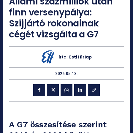
Állami százmilliók után
finn versenypálya:
Szijjártó rokonainak
cégét vizsgálta a G7
írta:
Esti Hírlap
2026.05.13.
A G7 összesítése szerint