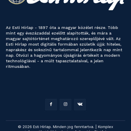
Az Esti Hírlap - 1897 óta a magyar közélet része. Több
mint egy évszázaddal ezelőtt alapították, és mára a
magyar sajtótörténet meghatározó szereplőjévé vált. Az
Esti Hírlap most digitális formában születik újjá: hiteles,
naprakész és sokszínű tartalommal jelentkezik nap mint
nap. Ötvözi a hagyományos újságírás értékeit a modern
technológiával - a múlt tapasztalataival, a jelen
ritmusában.
© 2026 Esti Hírlap. Minden jog fenntartva. | Komplex