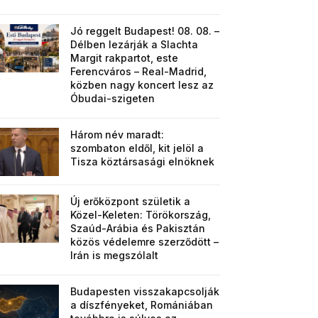
Jó reggelt Budapest! 08. 08. –
Délben lezárják a Slachta
Margit rakpartot, este
Ferencváros – Real-Madrid,
közben nagy koncert lesz az
Óbudai-szigeten
Három név maradt:
szombaton eldől, kit jelöl a
Tisza köztársasági elnöknek
Új erőközpont születik a
Közel-Keleten: Törökország,
Szaúd-Arábia és Pakisztán
közös védelemre szerződött –
Irán is megszólalt
Budapesten visszakapcsolják
a díszfényeket, Romániában