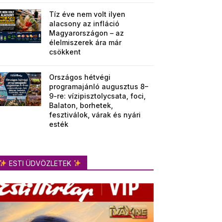
Tíz éve nem volt ilyen
alacsony az infláció
Magyarországon – az
élelmiszerek ára már
csökkent
Országos hétvégi
programajánló augusztus 8–
9-re: vízipisztolycsata, foci,
Balaton, borhetek,
fesztiválok, várak és nyári
esték
ESTI ÜDVÖZLETEK