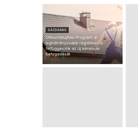
GAZDASÁG
Otthonfelújítási Program: a
leghátrányosabb régiókban is
felfüggesztik az új kérelmek
befogadását