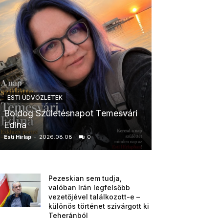
ESTI ÜDVÖZLETEK
ESTI ÜDVÖZLETE
Boldog Születésnapot Temesvári
Boldog Szüle
Edina
Boglárka
Esti Hírlap
-
2026.08.08.
0
Esti Hírlap
-
2026.0
Pezeskian sem tudja,
valóban Irán legfelsőbb
vezetőjével találkozott-e –
különös történet szivárgott ki
Teheránból