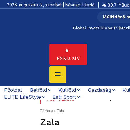
C
2026. augusztus 8., szombat | Névnap: László
30.7
Bud
Múltidéző a
Global Invest
|
GlobalTV
|
Maxl
EXKLUZÍV
Főoldal
Belföld
Külföld
Gazdaság
Ku
ELITE LifeStyle
Esti Sport
Baka Andrást jelöli közt
Az utolsó délután: 17
TOP TÉMÁK
Témák:
Zala
Zala