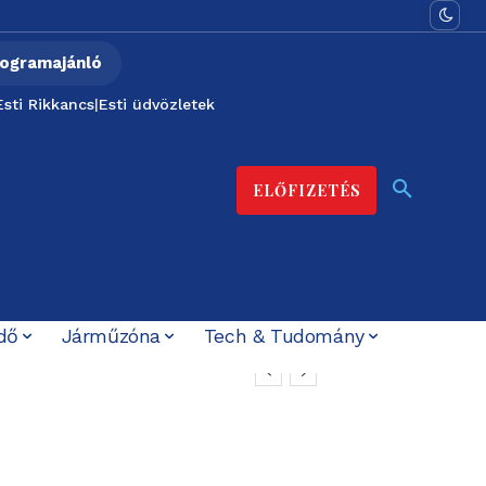
ogramajánló
Esti Rikkancs
|
Esti üdvözletek
ELŐFIZETÉS
dő
Járműzóna
Tech & Tudomány
an, hogyan halt meg