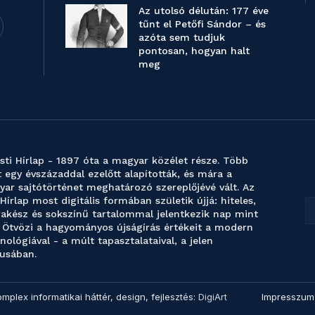
Az utolsó délután: 177 éve
tűnt el Petőfi Sándor – és
azóta sem tudjuk
pontosan, hogyan halt
meg
sti Hírlap - 1897 óta a magyar közélet része. Több
 egy évszázaddal ezelőtt alapították, és mára a
ar sajtótörténet meghatározó szereplőjévé vált. Az
 Hírlap most digitális formában születik újjá: hiteles,
akész és sokszínű tartalommal jelentkezik nap mint
 Ötvözi a hagyományos újságírás értékeit a modern
nológiával - a múlt tapasztalataival, a jelen
usában.
omplex informatikai háttér, design, fejlesztés:
DigiArt
Impresszum