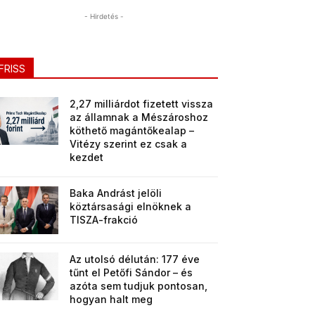
- Hirdetés -
FRISS
2,27 milliárdot fizetett vissza
az államnak a Mészároshoz
köthető magántőkealap –
Vitézy szerint ez csak a
kezdet
Baka Andrást jelöli
köztársasági elnöknek a
TISZA-frakció
Az utolsó délután: 177 éve
tűnt el Petőfi Sándor – és
azóta sem tudjuk pontosan,
hogyan halt meg