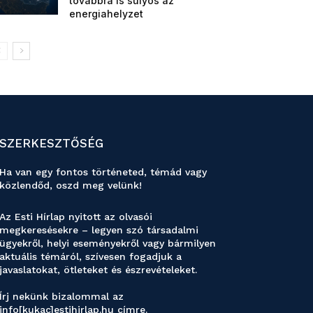
továbbra is súlyos az
energiahelyzet
SZERKESZTŐSÉG
Ha van egy fontos történeted, témád vagy
közlendőd, oszd meg velünk!
Az Esti Hírlap nyitott az olvasói
megkeresésekre – legyen szó társadalmi
ügyekről, helyi eseményekről vagy bármilyen
aktuális témáról, szívesen fogadjuk a
javaslatokat, ötleteket és észrevételeket.
Írj nekünk bizalommal az
info[kukac]estihirlap.hu címre.