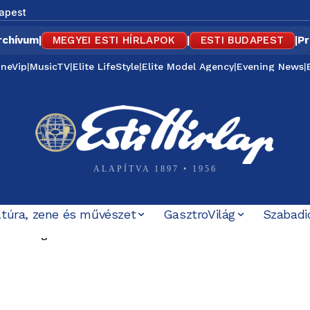
apest
rchívum
|
MEGYEI ESTI HÍRLAPOK
|
ESTI BUDAPEST
|
Pr
ineVip
|
MusicTV
|
Elite LifeStyle
|
Elite Model Agency
|
Evening News
|
ALAPÍTVA 1897 • 1956
ltúra, zene és művészet
GasztroVilág
Szabadi
ársasági elnöknek a TISZA-frakció
7 éve tűnt el Petőfi Sándor – és azóta sem tudjuk pontos