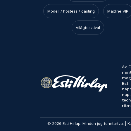
Modell / hostess / casting
Maxline VIP
Világfesztivál
Az E
mint
magy
Esti
napr
nap.
tech
ritm
© 2026 Esti Hírlap. Minden jog fenntartva. | K