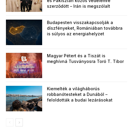
és Pakisztán közös védelemre
szerződött – Irán is megszólalt
Budapesten visszakapcsolják a
díszfényeket, Romániában továbbra
is súlyos az energiahelyzet
Magyar Pétert és a Tiszát is
meghívná Tusványosra Toró T. Tibor
Kiemelték a világháborús
robbanótesteket a Dunából –
feloldották a budai lezárásokat