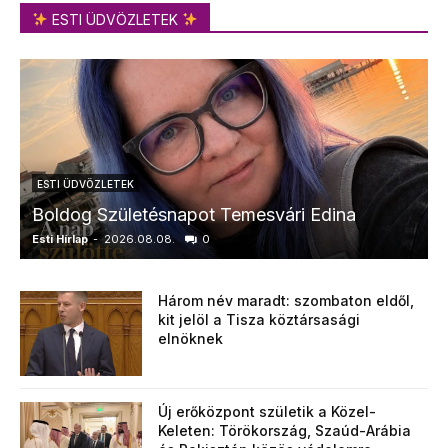
ESTI ÜDVÖZLETEK
ESTI ÜDVÖZLETEK
Boldog Születésnapot Temesvári Edina
Esti Hírlap
-
2026.08.08.
0
E
Három név maradt: szombaton eldől,
kit jelöl a Tisza köztársasági
elnöknek
Új erőközpont születik a Közel-
Keleten: Törökország, Szaúd-Arábia