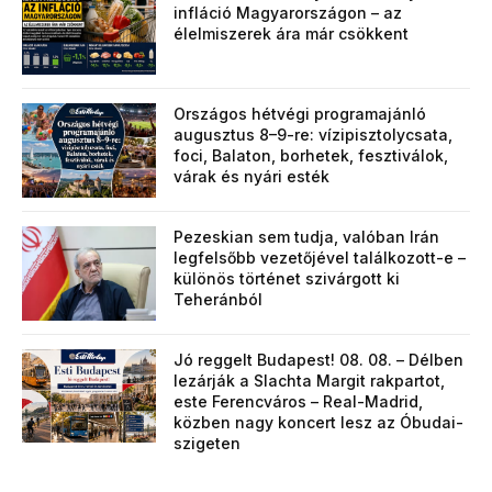
infláció Magyarországon – az
élelmiszerek ára már csökkent
Országos hétvégi programajánló
augusztus 8–9-re: vízipisztolycsata,
foci, Balaton, borhetek, fesztiválok,
várak és nyári esték
Pezeskian sem tudja, valóban Irán
legfelsőbb vezetőjével találkozott-e –
különös történet szivárgott ki
Teheránból
Jó reggelt Budapest! 08. 08. – Délben
lezárják a Slachta Margit rakpartot,
este Ferencváros – Real-Madrid,
közben nagy koncert lesz az Óbudai-
szigeten