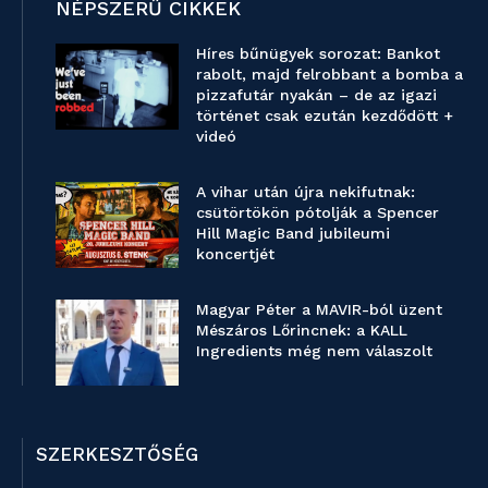
NÉPSZERŰ CIKKEK
Híres bűnügyek sorozat: Bankot
rabolt, majd felrobbant a bomba a
pizzafutár nyakán – de az igazi
történet csak ezután kezdődött +
videó
A vihar után újra nekifutnak:
csütörtökön pótolják a Spencer
Hill Magic Band jubileumi
koncertjét
Magyar Péter a MAVIR-ból üzent
Mészáros Lőrincnek: a KALL
Ingredients még nem válaszolt
SZERKESZTŐSÉG