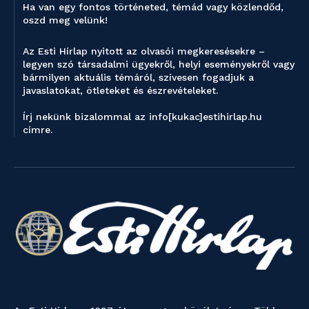
Ha van egy fontos történeted, témád vagy közlendőd,
oszd meg velünk!
Az Esti Hírlap nyitott az olvasói megkeresésekre –
legyen szó társadalmi ügyekről, helyi eseményekről vagy
bármilyen aktuális témáról, szívesen fogadjuk a
javaslatokat, ötleteket és észrevételeket.
Írj nekünk bizalommal az info[kukac]estihirlap.hu
címre.