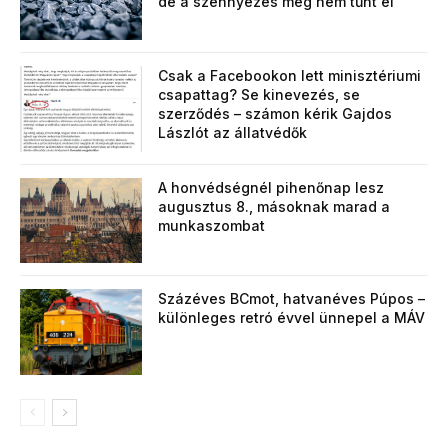
de a szennyezés még nem tűnt el
Csak a Facebookon lett minisztériumi
csapattag? Se kinevezés, se
szerződés – számon kérik Gajdos
Lászlót az állatvédők
A honvédségnél pihenőnap lesz
augusztus 8., másoknak marad a
munkaszombat
Százéves BCmot, hatvanéves Púpos –
különleges retró évvel ünnepel a MÁV