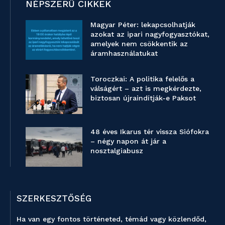
NÉPSZERŰ CIKKEK
Magyar Péter: lekapcsolhatják
azokat az ipari nagyfogyasztókat,
amelyek nem csökkentik az
áramhasználatukat
Toroczkai: A politika felelős a
válságért – azt is megkérdezte,
biztosan újraindítják-e Paksot
48 éves Ikarus tér vissza Siófokra
– négy napon át jár a
nosztalgiabusz
SZERKESZTŐSÉG
Ha van egy fontos történeted, témád vagy közlendőd,