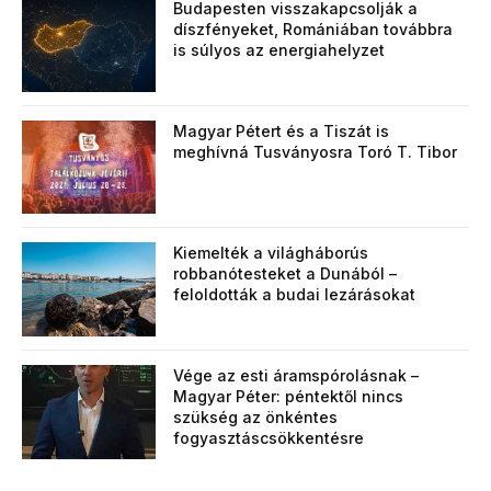
Budapesten visszakapcsolják a
díszfényeket, Romániában továbbra
is súlyos az energiahelyzet
Magyar Pétert és a Tiszát is
meghívná Tusványosra Toró T. Tibor
Kiemelték a világháborús
robbanótesteket a Dunából –
feloldották a budai lezárásokat
Vége az esti áramspórolásnak –
Magyar Péter: péntektől nincs
szükség az önkéntes
fogyasztáscsökkentésre