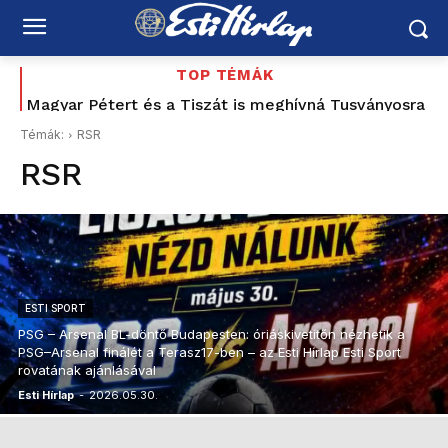
TOP TÉMÁK
Magyar Pétert és a Tiszát is meghívná Tusványosra
Toró T. Tibor
Témák:
RSR
RSR
ESTI SPORT
PSG – Arsenal BL-döntő Budapesten: óriáskivetítőn nézhetik a
PSG–Arsenal finálét a Terasz17-ben – az Esti Hírlap Esti Sport
rovatának ajánlásával
Esti Hírlap
-
2026.05.30.