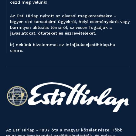
oszd meg velünk!
Az Esti Hírlap nyitott az olvasói megkeresésekre –
legyen szó társadalmi ügyekről, helyi eseményekről vagy
bármilyen aktuális témáról, szívesen fogadjuk a
javaslatokat, ötleteket és észrevételeket.
Írj nekünk bizalommal az info[kukac]estihirlap.hu
címre.
Az Esti Hírlap - 1897 óta a magyar közélet része. Több
mint egy évszázaddal ezelőtt alapították, és mára a