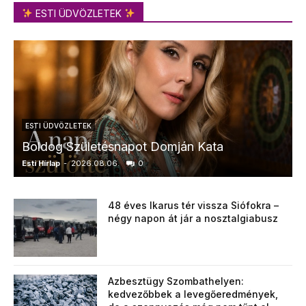
ESTI ÜDVÖZLETEK
ESTI ÜDVÖZLETEK
Boldog Születésnapot Domján Kata
Esti Hírlap
-
2026.08.06.
0
E
48 éves Ikarus tér vissza Siófokra –
négy napon át jár a nosztalgiabusz
Azbesztügy Szombathelyen:
kedvezőbbek a levegőeredmények,