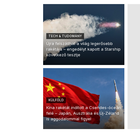
TECH & TUDOMÁNY
Újra felszállhat a világ legerősebb
rakétája – engedélyt kapott a Starship
következő tesztje
KÜLFÖLD
Kína rakétát indított a Csendes-óceán
felé – Japán, Ausztrália és Új-Zéland
is aggodalommal figyel