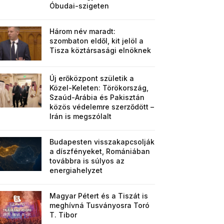
Óbudai-szigeten
Három név maradt:
szombaton eldől, kit jelöl a
Tisza köztársasági elnöknek
Új erőközpont születik a
Közel-Keleten: Törökország,
Szaúd-Arábia és Pakisztán
közös védelemre szerződött –
Irán is megszólalt
Budapesten visszakapcsolják
a díszfényeket, Romániában
továbbra is súlyos az
energiahelyzet
Magyar Pétert és a Tiszát is
meghívná Tusványosra Toró
T. Tibor