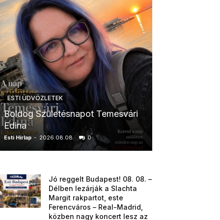
ESTI ÜDVÖZLETEK
ESTI ÜDVÖZLETE
Boldog Születésnapot Temesvári
Boldog Szüle
Edina
Boglárka
Esti Hírlap
-
2026.08.08.
0
Esti Hírlap
-
2026.0
Jó reggelt Budapest! 08. 08. –
Délben lezárják a Slachta
Margit rakpartot, este
Ferencváros – Real-Madrid,
közben nagy koncert lesz az