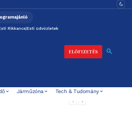
ogramajánló
Esti Rikkancs
|
Esti üdvözletek
ELŐFIZETÉS
dő
Járműzóna
Tech & Tudomány
ára már csökkent