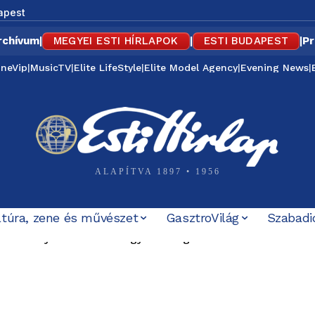
apest
rchívum
|
MEGYEI ESTI HÍRLAPOK
|
ESTI BUDAPEST
|
Pr
ineVip
|
MusicTV
|
Elite LifeStyle
|
Elite Model Agency
|
Evening News
|
ALAPÍTVA 1897 • 1956
ltúra, zene és művészet
GasztroVilág
Szabadi
n alacsony az infláció Magyarországon – az élelmiszerek 