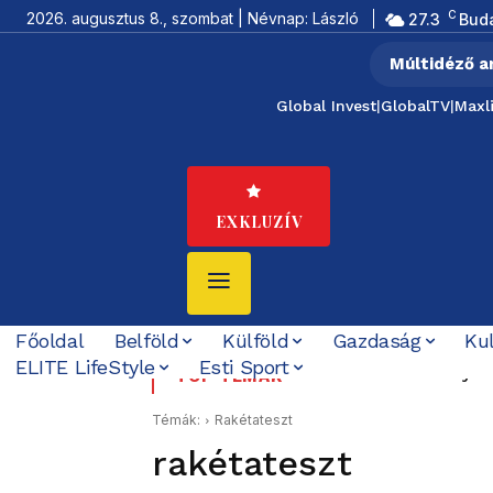
C
2026. augusztus 8., szombat | Névnap: László
27.3
Bud
Múltidéző a
Global Invest
|
GlobalTV
|
Maxl
EXKLUZÍV
Főoldal
Belföld
Külföld
Gazdaság
Ku
ELITE LifeStyle
Esti Sport
Tíz éve nem volt ilye
TOP TÉMÁK
Témák:
Rakétateszt
rakétateszt