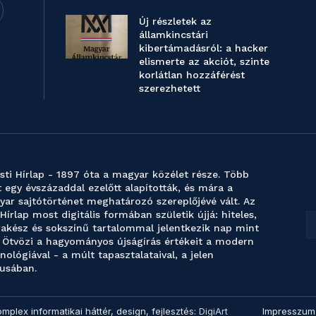
Új részletek az
államkincstári
kibertámadásról: a hacker
elismerte az akciót, szinte
korlátlan hozzáférést
szerezhetett
sti Hírlap - 1897 óta a magyar közélet része. Több
 egy évszázaddal ezelőtt alapították, és mára a
ar sajtótörténet meghatározó szereplőjévé vált. Az
 Hírlap most digitális formában születik újjá: hiteles,
akész és sokszínű tartalommal jelentkezik nap mint
 Ötvözi a hagyományos újságírás értékeit a modern
nológiával - a múlt tapasztalataival, a jelen
usában.
omplex informatikai háttér, design, fejlesztés:
DigiArt
Impresszum