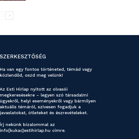
SZERKESZTŐSÉG
Ha van egy fontos történeted, témád vagy
közlendőd, oszd meg velünk!
Az Esti Hírlap nyitott az olvasói
megkeresésekre – legyen szó társadalmi
ügyekről, helyi eseményekről vagy bármilyen
aktuális témáról, szívesen fogadjuk a
javaslatokat, ötleteket és észrevételeket.
Írj nekünk bizalommal az
info[kukac]estihirlap.hu címre.