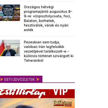
Országos hétvégi
programajánló augusztus 8–
9-re: vízipisztolycsata, foci,
Balaton, borhetek,
fesztiválok, várak és nyári
esték
Pezeskian sem tudja,
valóban Irán legfelsőbb
vezetőjével találkozott-e –
különös történet szivárgott ki
Teheránból
ESTI ÜDVÖZLETEK