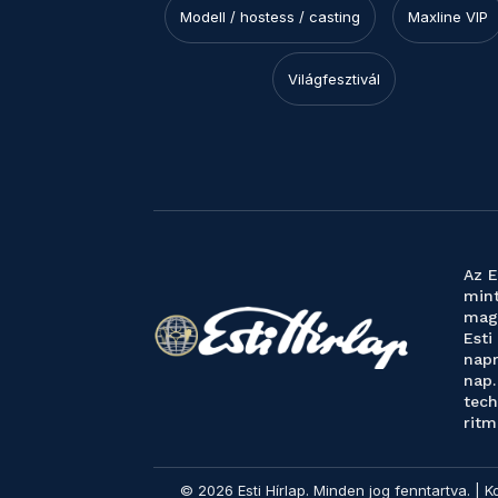
Modell / hostess / casting
Maxline VIP
Világfesztivál
Az E
mint
magy
Esti
napr
nap.
tech
ritm
© 2026 Esti Hírlap. Minden jog fenntartva. | K