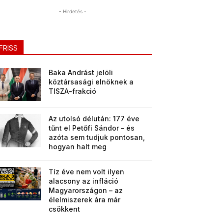
- Hirdetés -
FRISS
Baka Andrást jelöli
köztársasági elnöknek a
TISZA-frakció
Az utolsó délután: 177 éve
tűnt el Petőfi Sándor – és
azóta sem tudjuk pontosan,
hogyan halt meg
Tíz éve nem volt ilyen
alacsony az infláció
Magyarországon – az
élelmiszerek ára már
csökkent