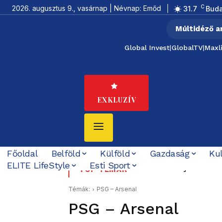
C
2026. augusztus 9., vasárnap | Névnap: Emőd
31.7
Bud
Múltidéző a
Global Invest
|
GlobalTV
|
Maxl
EXKLUZÍV
Főoldal
Belföld
Külföld
Gazdaság
Ku
ELITE LifeStyle
Esti Sport
Kilenc halottja van a tha
Tata 1956: a sortűz t
TOP TÉMÁK
Schiffer elővette a Ko
Témák:
PSG – Arsenal
PSG – Arsenal