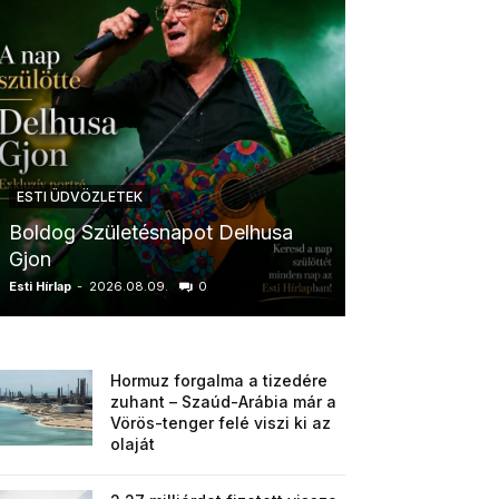
ESTI ÜDVÖZLETEK
ESTI ÜDVÖZLETE
Boldog Születésnapot Delhusa
Boldog Szüle
Gjon
Krisztina
Esti Hírlap
-
2026.08.09.
0
Esti Hírlap
-
2026.0
Hormuz forgalma a tizedére
zuhant – Szaúd-Arábia már a
Vörös-tenger felé viszi ki az
olaját