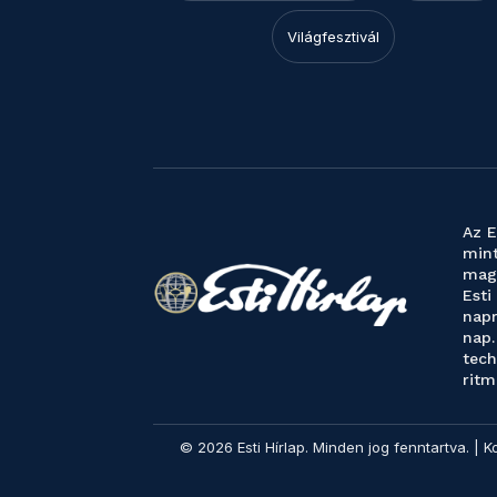
Világfesztivál
Az E
mint
magy
Esti
napr
nap.
tech
ritm
© 2026 Esti Hírlap. Minden jog fenntartva. | K