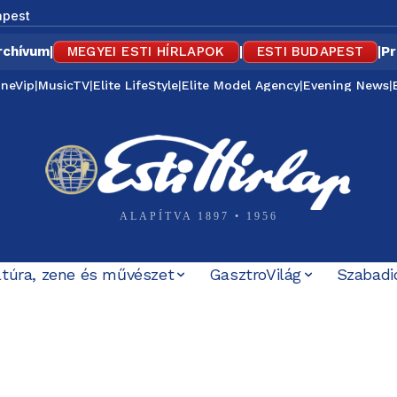
apest
rchívum
|
MEGYEI ESTI HÍRLAPOK
|
ESTI BUDAPEST
|
Pr
ineVip
|
MusicTV
|
Elite LifeStyle
|
Elite Model Agency
|
Evening News
|
ALAPÍTVA 1897 • 1956
ltúra, zene és művészet
GasztroVilág
Szabadi
iföldi iskolai lövöldözésnek
örténete, amely most Baka Andrásig ért – korabeli MTV Hí
rbely-ügyet, a Mi Hazánk és a...