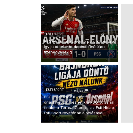
ESTI SPORT
PSG–Arsenal BL-döntő percről percre:
így jutott el a budapesti finálé a
tizenegyesekig
ESTI SPORT
PSG – Arsenal BL-döntő Budapesten:
óriáskivetítőn nézhetik a PSG–Arsenal
finálét a Terasz17-ben – az Esti Hírlap
Esti Sport rovatának ajánlásával