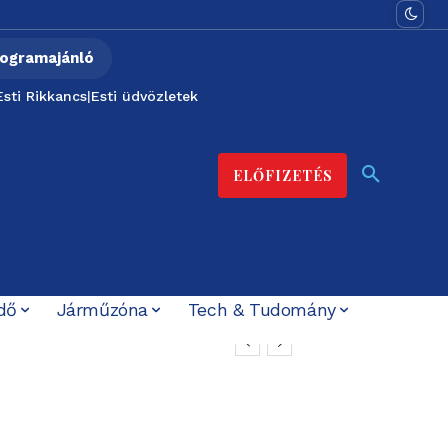
ogramajánló
Esti Rikkancs
|
Esti üdvözletek
ELŐFIZETÉS
dő
Járműzóna
Tech & Tudomány
radó-felvétellel –