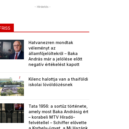
- Hirdetés -
FRISS
Hatvanezren mondtak
véleményt az
államfőjelöltekről – Baka
András már a jelölése előtt
negatív értékelést kapott
Kilenc halottja van a thaiföldi
iskolai lövöldözésnek
Tata 1956: a sortűz története,
amely most Baka Andrásig ért
– korabeli MTV Híradó-
felvétellel – Schiffer elővette
a Korbely-ügyet, a Mi Hazánk