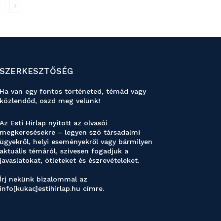
SZERKESZTŐSÉG
Ha van egy fontos történeted, témád vagy
közlendőd, oszd meg velünk!
Az Esti Hírlap nyitott az olvasói
megkeresésekre – legyen szó társadalmi
ügyekről, helyi eseményekről vagy bármilyen
aktuális témáról, szívesen fogadjuk a
javaslatokat, ötleteket és észrevételeket.
Írj nekünk bizalommal az
info[kukac]estihirlap.hu címre.