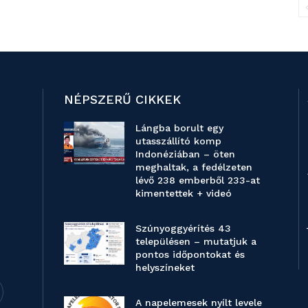
NÉPSZERŰ CIKKEK
Lángba borult egy
utasszállító komp
Indonéziában – öten
meghaltak, a fedélzeten
lévő 238 emberből 233-at
kimentettek + videó
Szúnyoggyérítés 43
településen – mutatjuk a
pontos időpontokat és
helyszíneket
A napelemesek nyílt levele