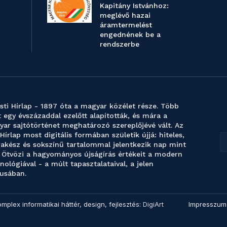
Kapitány Istvánhoz:
meglévő hazai
áramtermelést
engednének be a
rendszerbe
sti Hírlap - 1897 óta a magyar közélet része. Több
 egy évszázaddal ezelőtt alapították, és mára a
ar sajtótörténet meghatározó szereplőjévé vált. Az
 Hírlap most digitális formában születik újjá: hiteles,
akész és sokszínű tartalommal jelentkezik nap mint
 Ötvözi a hagyományos újságírás értékeit a modern
nológiával - a múlt tapasztalataival, a jelen
usában.
omplex informatikai háttér, design, fejlesztés:
DigiArt
Impresszum