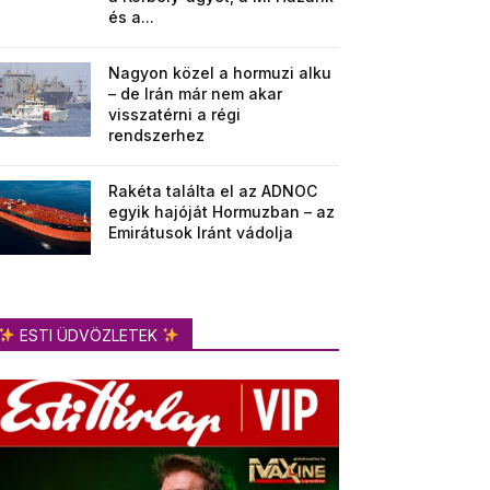
és a...
Nagyon közel a hormuzi alku
– de Irán már nem akar
visszatérni a régi
rendszerhez
Rakéta találta el az ADNOC
egyik hajóját Hormuzban – az
Emirátusok Iránt vádolja
ESTI ÜDVÖZLETEK