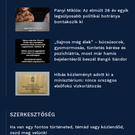
Panyi Miklós: Az elmúlt 36 év egyik
legsúlyosabb politikai botránya
bontakozik ki
„Sajnos még élek” – búcsúsorok,
gyomormosás, tüntetés kérése és
pszichiátria, most már hamis
bejelentésről beszél Bangó Sándor
Hibás közleményt adott ki a
minisztérium: nincs országos
elsőfokú vízkorlátozás
SZERKESZTŐSÉG
Ha van egy fontos történeted, témád vagy közlendőd,
oszd meg velünk!