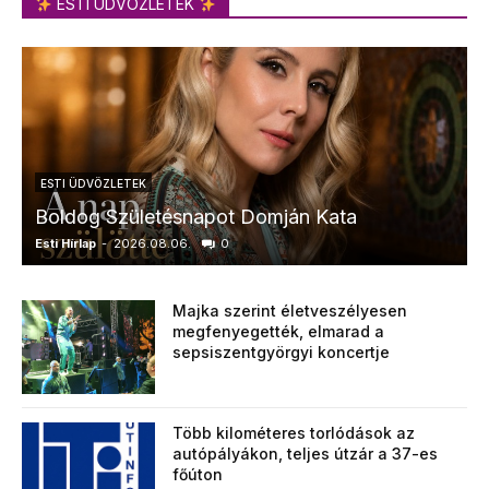
ESTI ÜDVÖZLETEK
ESTI ÜDVÖZLETEK
Boldog Születésnapot Domján Kata
Esti Hírlap
-
2026.08.06.
0
E
Majka szerint életveszélyesen
megfenyegették, elmarad a
sepsiszentgyörgyi koncertje
Több kilométeres torlódások az
autópályákon, teljes útzár a 37-es
főúton