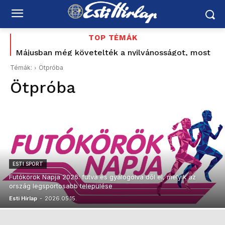
TOP TÉMÁK
Májusban még követelték a nyilvánosságot, most
Forsthoffer Ágnes hivatala elzárja a kegyelmi
Témák:
Ötpróba
aktákat
Ötpróba
ESTI SPORT
Futókörök Napja 2026: futva és gyalogolva dől el, melyik az
ország legsportosabb települése
Esti Hírlap
-
2026.05.15.