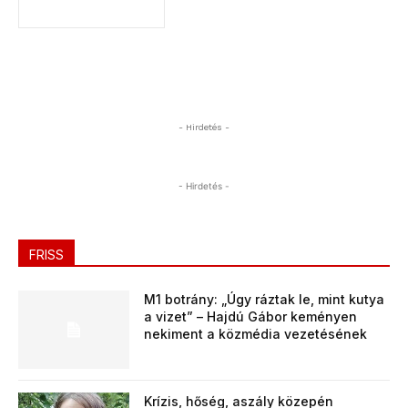
- Hirdetés -
- Hirdetés -
FRISS
M1 botrány: „Úgy ráztak le, mint kutya
a vizet” – Hajdú Gábor keményen
nekiment a közmédia vezetésének
Krízis, hőség, aszály közepén