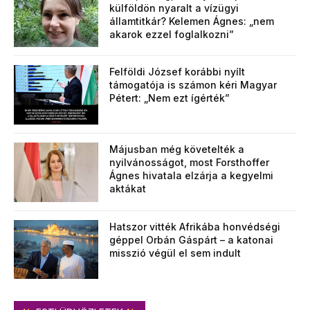
külföldön nyaralt a vízügyi
államtitkár? Kelemen Ágnes: „nem
akarok ezzel foglalkozni”
Felföldi József korábbi nyílt
támogatója is számon kéri Magyar
Pétert: „Nem ezt ígérték”
Májusban még követelték a
nyilvánosságot, most Forsthoffer
Ágnes hivatala elzárja a kegyelmi
aktákat
Hatszor vitték Afrikába honvédségi
géppel Orbán Gáspárt – a katonai
misszió végül el sem indult