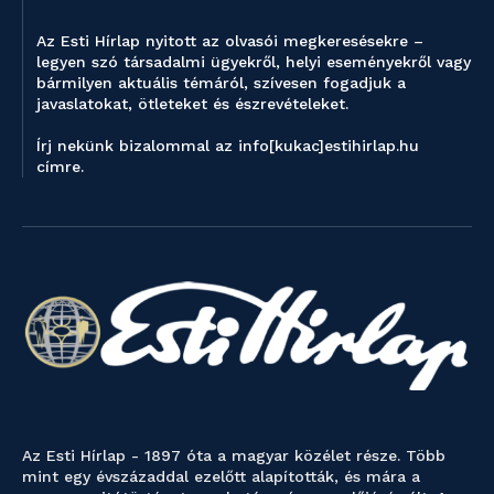
Az Esti Hírlap nyitott az olvasói megkeresésekre –
legyen szó társadalmi ügyekről, helyi eseményekről vagy
bármilyen aktuális témáról, szívesen fogadjuk a
javaslatokat, ötleteket és észrevételeket.
Írj nekünk bizalommal az info[kukac]estihirlap.hu
címre.
Az Esti Hírlap - 1897 óta a magyar közélet része. Több
mint egy évszázaddal ezelőtt alapították, és mára a