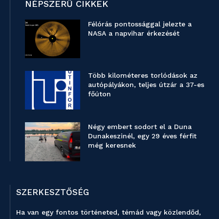
NÉPSZERŰ CIKKEK
Félórás pontossággal jelezte a
NASA a napvihar érkezését
Több kilométeres torlódások az
autópályákon, teljes útzár a 37-es
főúton
Négy embert sodort el a Duna
Dunakeszinél, egy 29 éves férfit
még keresnek
SZERKESZTŐSÉG
Ha van egy fontos történeted, témád vagy közlendőd,