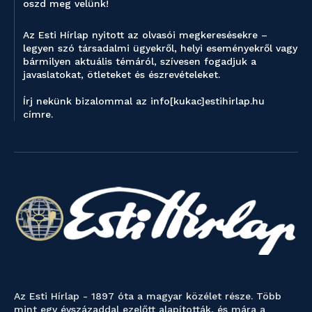
oszd meg velünk!
Az Esti Hírlap nyitott az olvasói megkeresésekre –
legyen szó társadalmi ügyekről, helyi eseményekről vagy
bármilyen aktuális témáról, szívesen fogadjuk a
javaslatokat, ötleteket és észrevételeket.
Írj nekünk bizalommal az info[kukac]estihirlap.hu
címre.
Az Esti Hírlap - 1897 óta a magyar közélet része. Több
mint egy évszázaddal ezelőtt alapították, és mára a