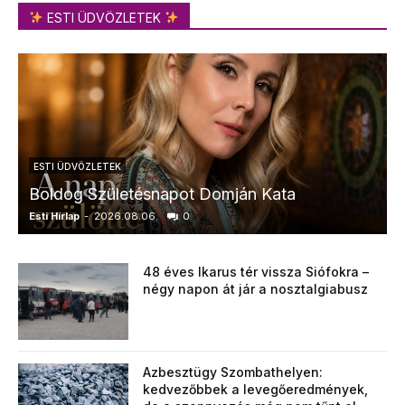
ESTI ÜDVÖZLETEK
ESTI ÜDVÖZLETEK
Boldog Születésnapot Domján Kata
Esti Hírlap
-
2026.08.06.
0
E
48 éves Ikarus tér vissza Siófokra –
négy napon át jár a nosztalgiabusz
Azbesztügy Szombathelyen:
kedvezőbbek a levegőeredmények,