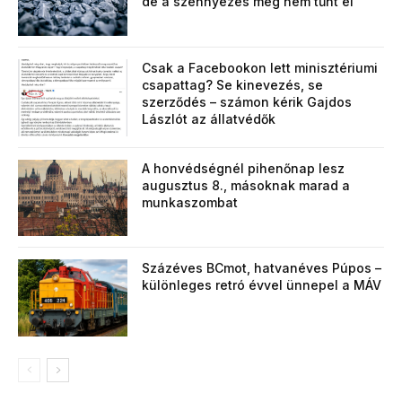
de a szennyezés még nem tűnt el
Csak a Facebookon lett minisztériumi
csapattag? Se kinevezés, se
szerződés – számon kérik Gajdos
Lászlót az állatvédők
A honvédségnél pihenőnap lesz
augusztus 8., másoknak marad a
munkaszombat
Százéves BCmot, hatvanéves Púpos –
különleges retró évvel ünnepel a MÁV