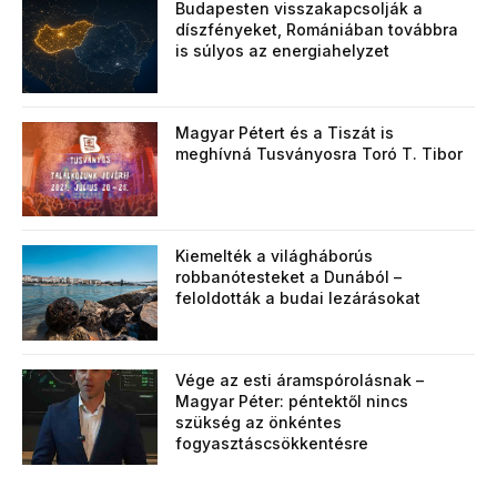
Budapesten visszakapcsolják a
díszfényeket, Romániában továbbra
is súlyos az energiahelyzet
Magyar Pétert és a Tiszát is
meghívná Tusványosra Toró T. Tibor
Kiemelték a világháborús
robbanótesteket a Dunából –
feloldották a budai lezárásokat
Vége az esti áramspórolásnak –
Magyar Péter: péntektől nincs
szükség az önkéntes
fogyasztáscsökkentésre