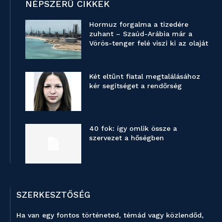
NÉPSZERŰ CIKKEK
Hormuz forgalma a tizedére
zuhant – Szaúd-Arábia már a
Vörös-tenger felé viszi ki az olaját
Két eltűnt fiatal megtalálásához
kér segítséget a rendőrség
40 fok: így omlik össze a
szervezet a hőségben
SZERKESZTŐSÉG
Ha van egy fontos történeted, témád vagy közlendőd,