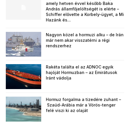
amely hetven évvel később Baka
András államfőjelöltségét is elérte –
Schiffer elővette a Korbely-ügyet, a Mi
Hazánk és...
Nagyon közel a hormuzi alku – de Irán
már nem akar visszatérni a régi
rendszerhez
Rakéta találta el az ADNOC egyik
hajóját Hormuzban – az Emirátusok
Iránt vádolja
Hormuz forgalma a tizedére zuhant –
Szaúd-Arábia már a Vörös-tenger
felé viszi ki az olaját