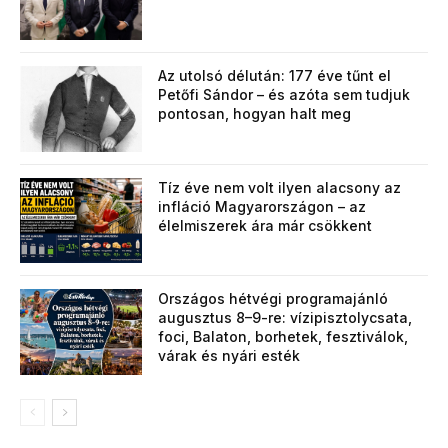
Az utolsó délután: 177 éve tűnt el
Petőfi Sándor – és azóta sem tudjuk
pontosan, hogyan halt meg
Tíz éve nem volt ilyen alacsony az
infláció Magyarországon – az
élelmiszerek ára már csökkent
Országos hétvégi programajánló
augusztus 8–9-re: vízipisztolycsata,
foci, Balaton, borhetek, fesztiválok,
várak és nyári esték