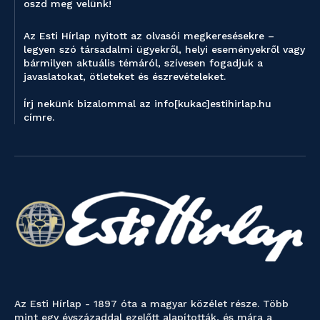
oszd meg velünk!
Az Esti Hírlap nyitott az olvasói megkeresésekre –
legyen szó társadalmi ügyekről, helyi eseményekről vagy
bármilyen aktuális témáról, szívesen fogadjuk a
javaslatokat, ötleteket és észrevételeket.
Írj nekünk bizalommal az info[kukac]estihirlap.hu
címre.
Az Esti Hírlap - 1897 óta a magyar közélet része. Több
mint egy évszázaddal ezelőtt alapították, és mára a