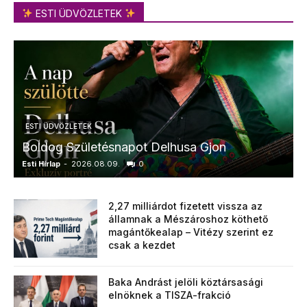
ESTI ÜDVÖZLETEK
ESTI ÜDVÖZLETEK
Boldog Születésnapot Delhusa Gjon
Esti Hírlap
-
2026.08.09.
0
E
2,27 milliárdot fizetett vissza az
államnak a Mészároshoz köthető
magántőkealap – Vitézy szerint ez
csak a kezdet
Baka Andrást jelöli köztársasági
elnöknek a TISZA-frakció