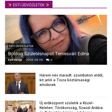
ESTI ÜDVÖZLETEK
ESTI ÜDVÖZLETEK
Boldog Születésnapot Temesvári Edina
Esti Hírlap
-
2026.08.08.
0
E
Három név maradt: szombaton eldől,
kit jelöl a Tisza köztársasági
elnöknek
Új erőközpont születik a Közel-
Keleten: Törökország, Szaúd-Arábia