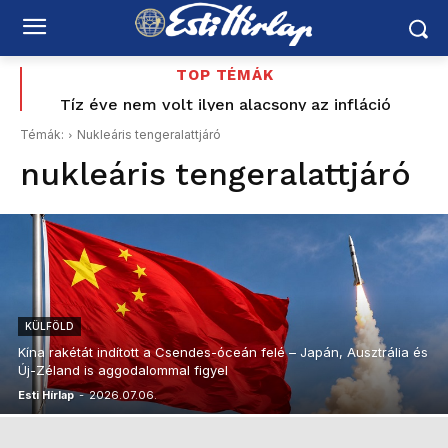
TOP TÉMÁK
Országos hétvégi programajánló augusztus 8–9-re:
Tíz éve nem volt ilyen alacsony az infláció
Magyarországon – az élelmiszerek ára már
vízipisztolycsata, foci, Balaton, borhetek,
Témák:
Nukleáris tengeralattjáró
fesztiválok, várak és nyári esték
csökkent
nukleáris tengeralattjáró
KÜLFÖLD
Kína rakétát indított a Csendes-óceán felé – Japán, Ausztrália és
Új-Zéland is aggodalommal figyel
Esti Hírlap
-
2026.07.06.