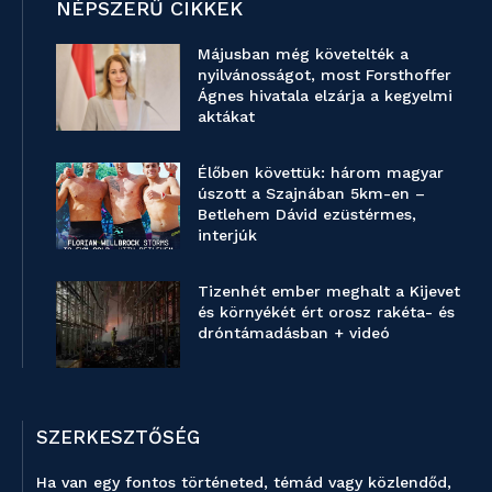
NÉPSZERŰ CIKKEK
Májusban még követelték a
nyilvánosságot, most Forsthoffer
Ágnes hivatala elzárja a kegyelmi
aktákat
Élőben követtük: három magyar
úszott a Szajnában 5km-en –
Betlehem Dávid ezüstérmes,
interjúk
Tizenhét ember meghalt a Kijevet
és környékét ért orosz rakéta- és
dróntámadásban + videó
SZERKESZTŐSÉG
Ha van egy fontos történeted, témád vagy közlendőd,