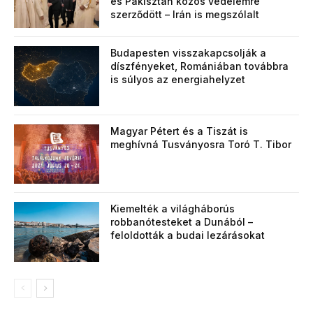
és Pakisztán közös védelemre
szerződött – Irán is megszólalt
Budapesten visszakapcsolják a
díszfényeket, Romániában továbbra
is súlyos az energiahelyzet
Magyar Pétert és a Tiszát is
meghívná Tusványosra Toró T. Tibor
Kiemelték a világháborús
robbanótesteket a Dunából –
feloldották a budai lezárásokat