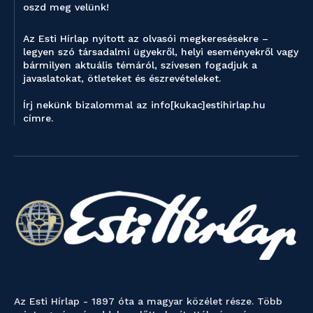
oszd meg velünk!
Az Esti Hírlap nyitott az olvasói megkeresésekre –
legyen szó társadalmi ügyekről, helyi eseményekről vagy
bármilyen aktuális témáról, szívesen fogadjuk a
javaslatokat, ötleteket és észrevételeket.
Írj nekünk bizalommal az info[kukac]estihirlap.hu
címre.
Az Esti Hírlap - 1897 óta a magyar közélet része. Több