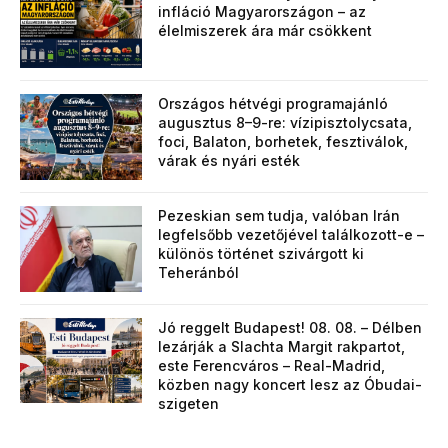
infláció Magyarországon – az
élelmiszerek ára már csökkent
Országos hétvégi programajánló
augusztus 8–9-re: vízipisztolycsata,
foci, Balaton, borhetek, fesztiválok,
várak és nyári esték
Pezeskian sem tudja, valóban Irán
legfelsőbb vezetőjével találkozott-e –
különös történet szivárgott ki
Teheránból
Jó reggelt Budapest! 08. 08. – Délben
lezárják a Slachta Margit rakpartot,
este Ferencváros – Real-Madrid,
közben nagy koncert lesz az Óbudai-
szigeten