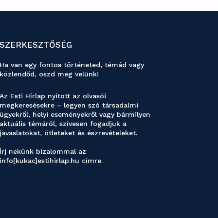
SZERKESZTŐSÉG
Ha van egy fontos történeted, témád vagy
közlendőd, oszd meg velünk!
Az Esti Hírlap nyitott az olvasói
megkeresésekre – legyen szó társadalmi
ügyekről, helyi eseményekről vagy bármilyen
aktuális témáról, szívesen fogadjuk a
javaslatokat, ötleteket és észrevételeket.
Írj nekünk bizalommal az
info[kukac]estihirlap.hu címre.