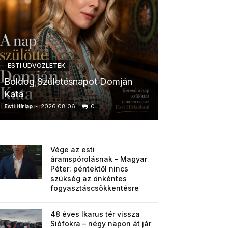
ESTI ÜDVÖZLETEK
ESTI ÜDVÖZLETE
Boldog Születésnapot Domján
Boldog Szület
Kata
Anikó
Esti Hírlap
-
2026.08.06.
0
Esti Hírlap
-
2026.0
Vége az esti
áramspórolásnak – Magyar
Péter: péntektől nincs
szükség az önkéntes
fogyasztáscsökkentésre
48 éves Ikarus tér vissza
Siófokra – négy napon át jár