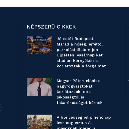
NÉPSZERŰ CIKKEK
Jó estét Budapest! –
Marad a hőség, éjféltől
parkolási tilalom jön
Újpesten, vasárnap két
stadion környékén is
korlátozzák a forgalmat
Magyar Péter: előbb a
nagyfogyasztókat
korlátozzák, de a
lakosságtól is
takarékosságot kérnek
A honvédségnél pihenőnap
lesz augusztus 8.,
másoknak marad a