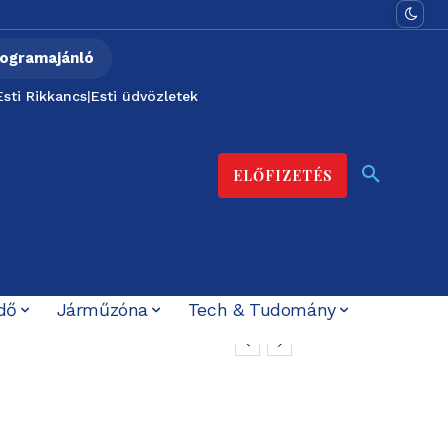
ogramajánló
Esti Rikkancs
|
Esti üdvözletek
ELŐFIZETÉS
dő
Járműzóna
Tech & Tudomány