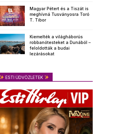
Magyar Pétert és a Tiszát is
meghívná Tusványosra Toró
T. Tibor
Kiemelték a világháborús
robbanótesteket a Dunából –
feloldották a budai
lezárásokat
ESTI ÜDVÖZLETEK