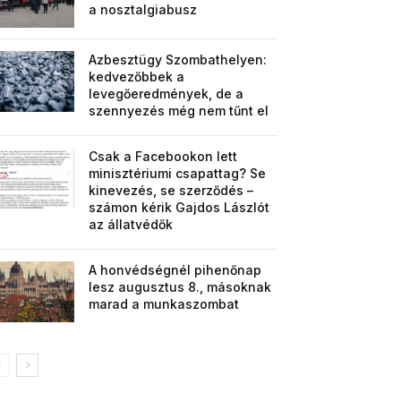
a nosztalgiabusz
Azbesztügy Szombathelyen:
kedvezőbbek a
levegőeredmények, de a
szennyezés még nem tűnt el
Csak a Facebookon lett
minisztériumi csapattag? Se
kinevezés, se szerződés –
számon kérik Gajdos Lászlót
az állatvédők
A honvédségnél pihenőnap
lesz augusztus 8., másoknak
marad a munkaszombat