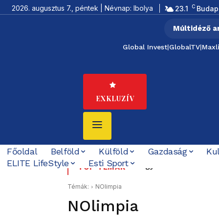
C
2026. augusztus 7., péntek | Névnap: Ibolya
23.1
Budap
Múltidéző a
Global Invest
|
GlobalTV
|
Maxl
EXKLUZÍV
Főoldal
Belföld
Külföld
Gazdaság
Ku
ELITE LifeStyle
Esti Sport
Magyar Pétert és a Ti
TOP TÉMÁK
Témák:
NOlimpia
NOlimpia