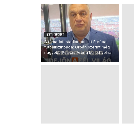
ESTI SPORT
A támadott stadionból lett Európa
futballszínpada: Orbán szerint még
nagyobb Puskás Aréna kellett volna