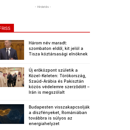
- Hirdetés -
FRISS
Három név maradt:
szombaton eldől, kit jelöl a
Tisza köztársasági elnöknek
Új erőközpont születik a
Közel-Keleten: Törökország,
Szaúd-Arábia és Pakisztán
közös védelemre szerződött –
Irán is megszólalt
Budapesten visszakapcsolják
a díszfényeket, Romániában
továbbra is súlyos az
energiahelyzet