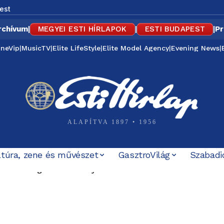
est
rchívum
|
MEGYEI ESTI HÍRLAPOK
|
ESTI BUDAPEST
|
Pr
ineVip
|
MusicTV
|
Elite LifeStyle
|
Elite Model Agency
|
Evening News
|
ALAPÍTVA 1897 • 1956
ltúra, zene és művészet
GasztroVilág
Szabadi
szát is meghívná Tusványosra Toró T. Tibor