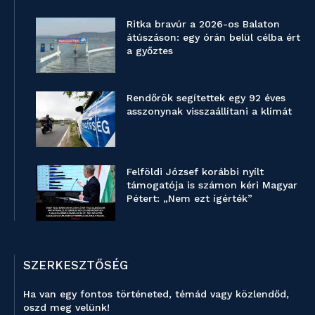
Ritka bravúr a 2026-os Balaton
átúszáson: egy órán belül célba ért
a győztes
Rendőrök segítettek egy 92 éves
asszonynak visszaállítani a klímát
Felföldi József korábbi nyílt
támogatója is számon kéri Magyar
Pétert: „Nem ezt ígérték”
SZERKESZTŐSÉG
Ha van egy fontos történeted, témád vagy közlendőd,
oszd meg velünk!