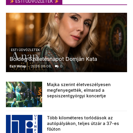
ESTI ÜDVÖZLETEK
ESTI ÜDVÖZLETEK
Boldog Születésnapot Domján Kata
Esti Hírlap
-
2026.08.06.
0
E
Majka szerint életveszélyesen
megfenyegették, elmarad a
sepsiszentgyörgyi koncertje
Több kilométeres torlódások az
autópályákon, teljes útzár a 37-es
főúton