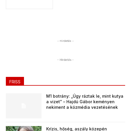
- Hirdetés -
- Hirdetés -
FRISS
M1 botrány: „Úgy ráztak le, mint kutya
a vizet” – Hajdú Gábor keményen
nekiment a közmédia vezetésének
Krízis, hőség, aszály közepén