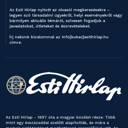
Az Esti Hírlap nyitott az olvasói megkeresésekre –
legyen szó társadalmi ügyekről, helyi eseményekről vagy
bármilyen aktuális témáról, szívesen fogadjuk a
javaslatokat, ötleteket és észrevételeket.
Írj nekünk bizalommal az info[kukac]estihirlap.hu
címre.
Az Esti Hírlap - 1897 óta a magyar közélet része. Több
mint egy évszázaddal ezelőtt alapították, és mára a