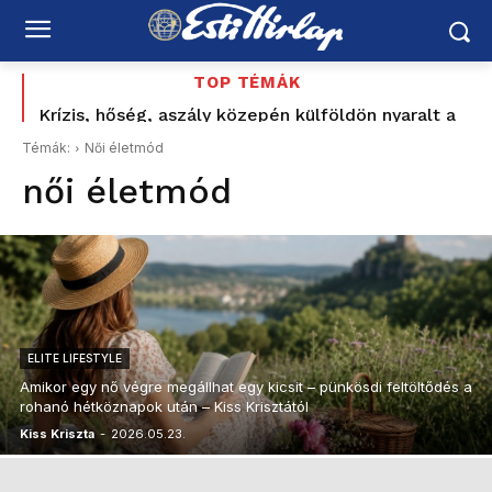
TOP TÉMÁK
Krízis, hőség, aszály közepén külföldön nyaralt a
Felföldi József korábbi nyílt támogatója is számon
vízügyi államtitkár? Kelemen Ágnes: „nem akarok
kéri Magyar Pétert: „Nem ezt ígérték”
Témák:
Női életmód
ezzel foglalkozni”
női életmód
ELITE LIFESTYLE
Amikor egy nő végre megállhat egy kicsit – pünkösdi feltöltődés a
rohanó hétköznapok után – Kiss Krisztától
Kiss Kriszta
-
2026.05.23.