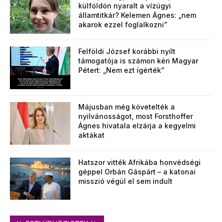
külföldön nyaralt a vízügyi
államtitkár? Kelemen Ágnes: „nem
akarok ezzel foglalkozni”
Felföldi József korábbi nyílt
támogatója is számon kéri Magyar
Pétert: „Nem ezt ígérték”
Májusban még követelték a
nyilvánosságot, most Forsthoffer
Ágnes hivatala elzárja a kegyelmi
aktákat
Hatszor vitték Afrikába honvédségi
géppel Orbán Gáspárt – a katonai
misszió végül el sem indult