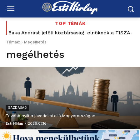
TOP TÉMÁK
Baka Andrást jelöli köztársasági elnöknek a TISZA-
Az utolsó délután: 177 éve tűnt el Petőfi Sándor –
és azóta sem tudjuk pontosan, hogyan halt meg
frakció
Témák:
Megélhetés
megélhetés
GAZDASÁG
Tovább nyílt a jövedelmi olló Magyarországon
Esti Hírlap
-
2026.07.16.