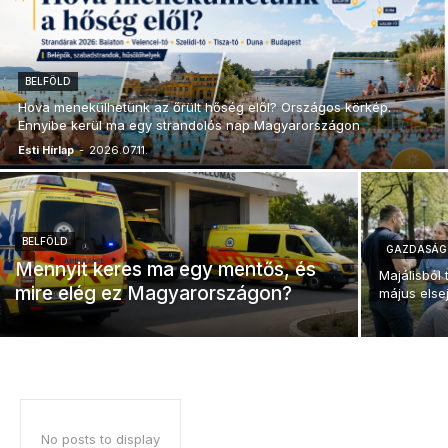
BELFÖLD
Hova menekülhetünk az őrült hőség elől? Országos körkép.
Ennyibe kerül ma egy strandolós nap Magyarországon
Esti Hírlap
-
2026.07.11.
BELFÖLD
GAZDASÁG
Mennyit keres ma egy mentős, és
Majálisból
mire elég ez Magyarországon?
május else
No posts to display