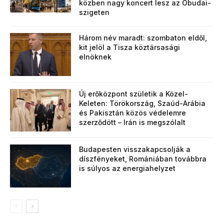
közben nagy koncert lesz az Óbudai-
szigeten
Három név maradt: szombaton eldől,
kit jelöl a Tisza köztársasági
elnöknek
Új erőközpont születik a Közel-
Keleten: Törökország, Szaúd-Arábia
és Pakisztán közös védelemre
szerződött – Irán is megszólalt
Budapesten visszakapcsolják a
díszfényeket, Romániában továbbra
is súlyos az energiahelyzet