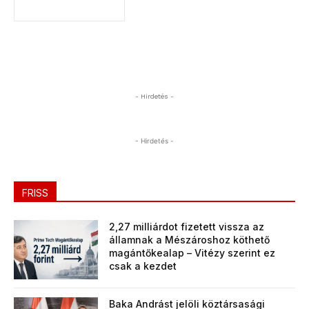
- Hirdetés -
- Hirdetés -
FRISS
2,27 milliárdot fizetett vissza az
államnak a Mészároshoz köthető
magántőkealap – Vitézy szerint ez
csak a kezdet
Baka Andrást jelöli köztársasági