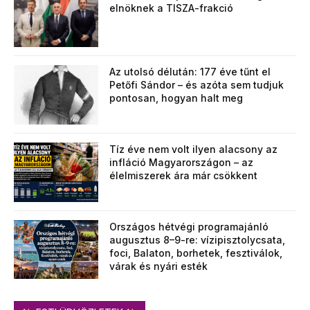
elnöknek a TISZA-frakció
Az utolsó délután: 177 éve tűnt el
Petőfi Sándor – és azóta sem tudjuk
pontosan, hogyan halt meg
Tíz éve nem volt ilyen alacsony az
infláció Magyarországon – az
élelmiszerek ára már csökkent
Országos hétvégi programajánló
augusztus 8–9-re: vízipisztolycsata,
foci, Balaton, borhetek, fesztiválok,
várak és nyári esték