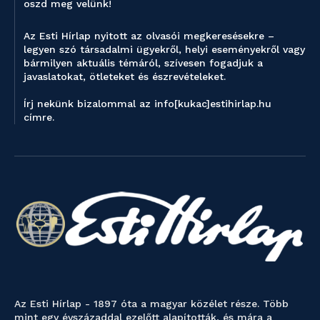
oszd meg velünk!
Az Esti Hírlap nyitott az olvasói megkeresésekre –
legyen szó társadalmi ügyekről, helyi eseményekről vagy
bármilyen aktuális témáról, szívesen fogadjuk a
javaslatokat, ötleteket és észrevételeket.
Írj nekünk bizalommal az info[kukac]estihirlap.hu
címre.
Az Esti Hírlap - 1897 óta a magyar közélet része. Több
mint egy évszázaddal ezelőtt alapították, és mára a