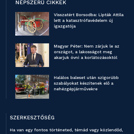
NÉPSZERŰ CIKKEK
Visszatért Borsodba: Lipták Attila
lett a katasztrófavédelem új
igazgatója
Magyar Péter: Nem zárjuk le az
országot, a lakosságot meg
akarjuk óvni a korlátozásoktól
Halálos baleset után szigorúbb
szabályokat készítenek elő a
nehézgépjárművekre
SZERKESZTŐSÉG
Ha van egy fontos történeted, témád vagy közlendőd,