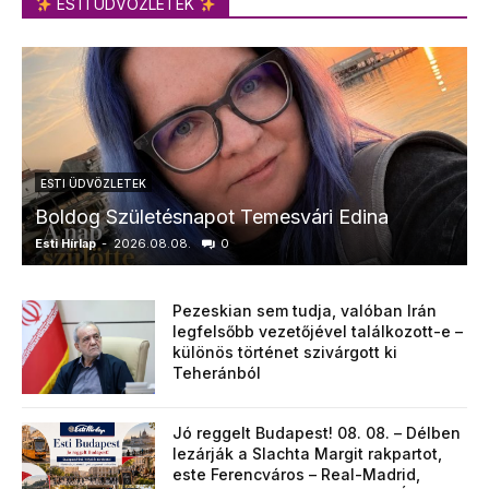
ESTI ÜDVÖZLETEK
ESTI ÜDVÖZLETEK
Boldog Születésnapot Temesvári Edina
Esti Hírlap
-
2026.08.08.
0
E
Pezeskian sem tudja, valóban Irán
legfelsőbb vezetőjével találkozott-e –
különös történet szivárgott ki
Teheránból
Jó reggelt Budapest! 08. 08. – Délben
lezárják a Slachta Margit rakpartot,
este Ferencváros – Real-Madrid,