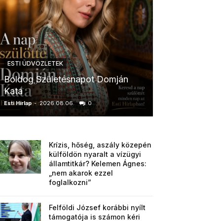
ESTI ÜDVÖZLETEK
ESTI ÜDVÖZLETE
Boldog Születésnapot Domján
Boldog Szület
Kata
Anikó
Esti Hírlap
-
2026.08.06.
0
Esti Hírlap
-
2026.0
Krízis, hőség, aszály közepén
külföldön nyaralt a vízügyi
államtitkár? Kelemen Ágnes:
„nem akarok ezzel
foglalkozni”
Felföldi József korábbi nyílt
támogatója is számon kéri