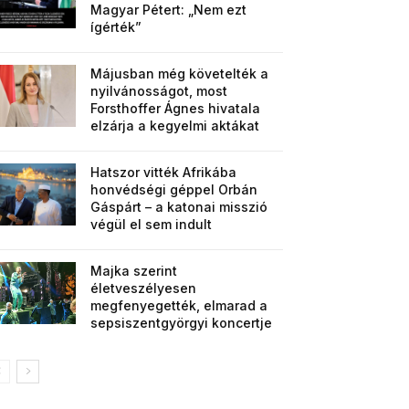
Magyar Pétert: „Nem ezt
ígérték”
Májusban még követelték a
nyilvánosságot, most
Forsthoffer Ágnes hivatala
elzárja a kegyelmi aktákat
Hatszor vitték Afrikába
honvédségi géppel Orbán
Gáspárt – a katonai misszió
végül el sem indult
Majka szerint
életveszélyesen
megfenyegették, elmarad a
sepsiszentgyörgyi koncertje