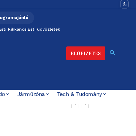
ogramajánló
Esti Rikkancs
|
Esti üdvözletek
ELŐFIZETÉS
dő
Járműzóna
Tech & Tudomány
er közmédiának