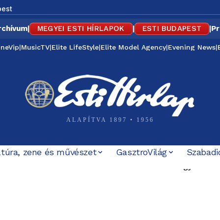
est
rchívum
|
MEGYEI ESTI HÍRLAPOK
|
ESTI BUDAPEST
|
Pr
ineVip
|
MusicTV
|
Elite LifeStyle
|
Elite Model Agency
|
Evening News
|
ALAPÍTVA 1897 • 1956
ltúra, zene és művészet
GasztroVilág
Szabadi
 múltat” – a MÚOSZ szerint sem volt rendben Magyar Pét
 autó – elfogták a gyöngyösi fiatalt