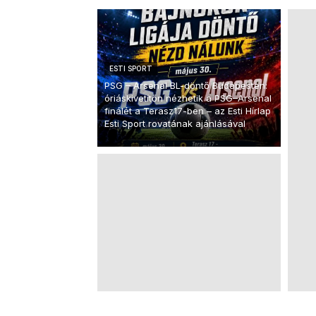
ESTI SPORT
PSG – Arsenal BL-döntő Budapesten:
óriáskivetítőn nézhetik a PSG–Arsenal
finálét a Terasz17-ben – az Esti Hírlap
Esti Sport rovatának ajánlásával