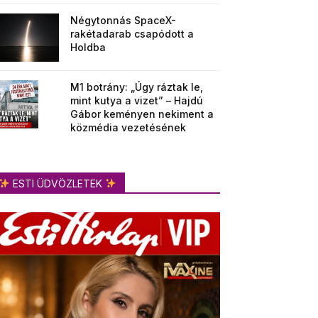
Négytonnás SpaceX-
rakétadarab csapódott a
Holdba
M1 botrány: „Úgy ráztak le,
mint kutya a vizet” – Hajdú
Gábor keményen nekiment a
közmédia vezetésének
ESTI ÜDVÖZLETEK