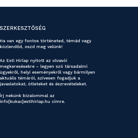
SZERKESZTŐSÉG
Ha van egy fontos történeted, témád vagy
közlendőd, oszd meg velünk!
Az Esti Hírlap nyitott az olvasói
megkeresésekre – legyen szó társadalmi
ügyekről, helyi eseményekről vagy bármilyen
aktuális témáról, szívesen fogadjuk a
javaslatokat, ötleteket és észrevételeket.
Írj nekünk bizalommal az
info[kukac]estihirlap.hu címre.