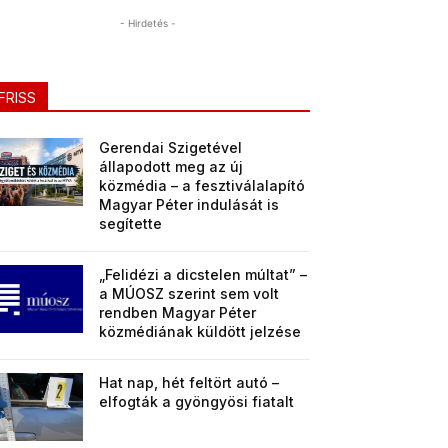
- Hirdetés -
FRISS
Gerendai Szigetével
állapodott meg az új
közmédia – a fesztiválalapító
Magyar Péter indulását is
segítette
„Felidézi a dicstelen múltat” –
a MÚOSZ szerint sem volt
rendben Magyar Péter
közmédiának küldött jelzése
Hat nap, hét feltört autó –
elfogták a gyöngyösi fiatalt