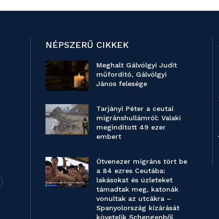
NÉPSZERŰ CIKKEK
Meghalt Gálvölgyi Judit
műfordító, Gálvölgyi
János felesége
Tarjányi Péter a ceutai
migránshullámról: Valaki
megindított 49 ezer
embert
Ötvenezer migráns tört be
a 84 ezres Ceutába:
lakásokat és üzleteket
támadtak meg, katonák
vonultak az utcákra –
Spanyolország kizárását
követelik Schengenből