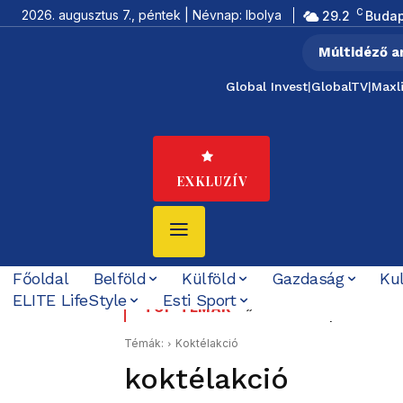
C
2026. augusztus 7., péntek | Névnap: Ibolya
29.2
Budap
Múltidéző a
Global Invest
|
GlobalTV
|
Maxl
EXKLUZÍV
Főoldal
Belföld
Külföld
Gazdaság
Ku
ELITE LifeStyle
Esti Sport
„Felidézi a dicstelen
Hat nap, hét feltört
TOP TÉMÁK
küldött jelzése
Témák:
Koktélakció
koktélakció