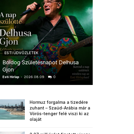
ESTI ÜDVÖZLETEK
ESTI ÜDVÖZLETE
Boldog Születésnapot Delhusa
Boldog Szüle
Gjon
Krisztina
Esti Hírlap
-
2026.08.09.
0
Esti Hírlap
-
2026.0
Hormuz forgalma a tizedére
zuhant – Szaúd-Arábia már a
Vörös-tenger felé viszi ki az
olaját