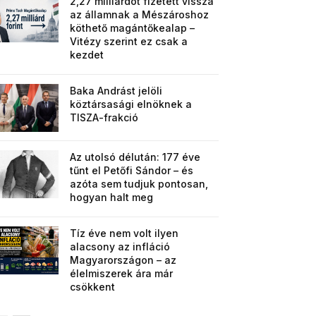
2,27 milliárdot fizetett vissza
az államnak a Mészároshoz
köthető magántőkealap –
Vitézy szerint ez csak a
kezdet
Baka Andrást jelöli
köztársasági elnöknek a
TISZA-frakció
Az utolsó délután: 177 éve
tűnt el Petőfi Sándor – és
azóta sem tudjuk pontosan,
hogyan halt meg
Tíz éve nem volt ilyen
alacsony az infláció
Magyarországon – az
élelmiszerek ára már
csökkent