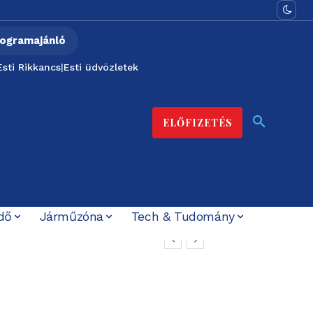
ogramajánló
Esti Rikkancs
|
Esti üdvözletek
ELŐFIZETÉS
dő
Járműzóna
Tech & Tudomány
radó-felvétellel –