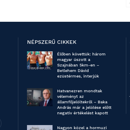
NÉPSZERŰ CIKKEK
Élőben követtük: három
magyar úszott a
Szajnában 5km-en –
Betlehem Dávid
ezüstérmes, interjúk
Hatvanezren mondtak
véleményt az
államfőjelöltekről – Baka
András már a jelölése előtt
negatív értékelést kapott
Nagyon közel a hormuzi