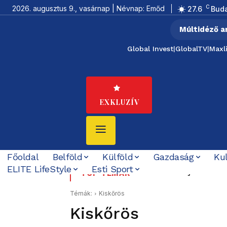
C
2026. augusztus 9., vasárnap | Névnap: Emőd
27.6
Bud
Múltidéző a
Global Invest
|
GlobalTV
|
Maxl
EXKLUZÍV
Főoldal
Belföld
Külföld
Gazdaság
Ku
ELITE LifeStyle
Esti Sport
Kilenc halottja van a tha
Tata 1956: a sortűz t
TOP TÉMÁK
Schiffer elővette a Ko
Témák:
Kiskőrös
Kiskőrös