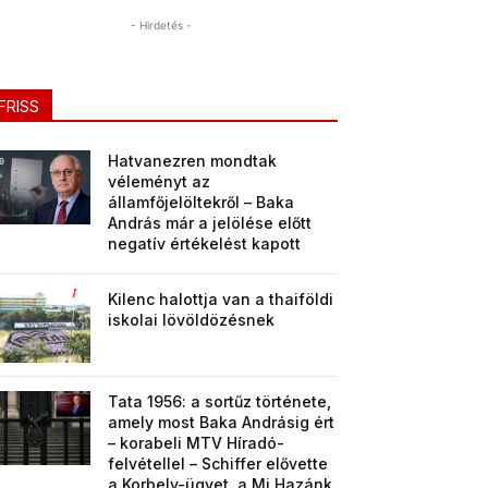
- Hirdetés -
FRISS
Hatvanezren mondtak
véleményt az
államfőjelöltekről – Baka
András már a jelölése előtt
negatív értékelést kapott
Kilenc halottja van a thaiföldi
iskolai lövöldözésnek
Tata 1956: a sortűz története,
amely most Baka Andrásig ért
– korabeli MTV Híradó-
felvétellel – Schiffer elővette
a Korbely-ügyet, a Mi Hazánk