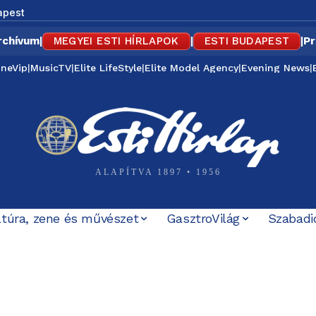
apest
rchívum
|
MEGYEI ESTI HÍRLAPOK
|
ESTI BUDAPEST
|
Pr
ineVip
|
MusicTV
|
Elite LifeStyle
|
Elite Model Agency
|
Evening News
|
ALAPÍTVA 1897 • 1956
ltúra, zene és művészet
GasztroVilág
Szabadi
iföldi iskolai lövöldözésnek
örténete, amely most Baka Andrásig ért – korabeli MTV Hí
rbely-ügyet, a Mi Hazánk és a...