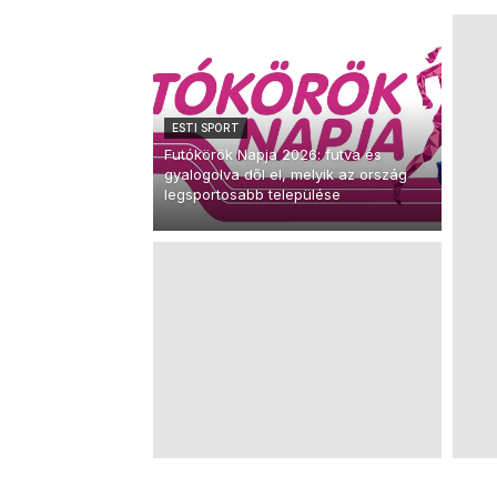
ESTI SPORT
Futókörök Napja 2026: futva és
gyalogolva dől el, melyik az ország
legsportosabb települése