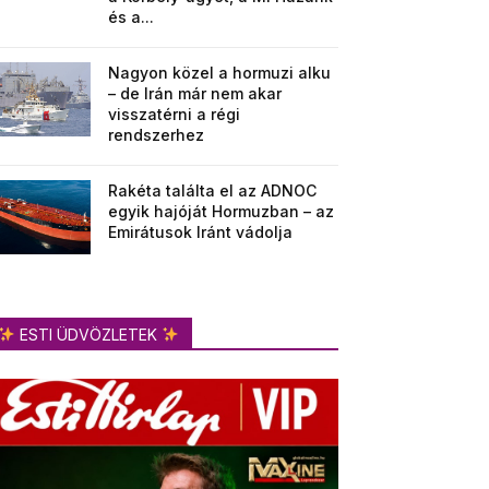
és a...
Nagyon közel a hormuzi alku
– de Irán már nem akar
visszatérni a régi
rendszerhez
Rakéta találta el az ADNOC
egyik hajóját Hormuzban – az
Emirátusok Iránt vádolja
ESTI ÜDVÖZLETEK