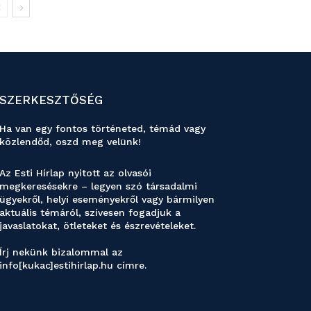
SZERKESZTŐSÉG
Ha van egy fontos történeted, témád vagy
közlendőd, oszd meg velünk!
Az Esti Hírlap nyitott az olvasói
megkeresésekre – legyen szó társadalmi
ügyekről, helyi eseményekről vagy bármilyen
aktuális témáról, szívesen fogadjuk a
javaslatokat, ötleteket és észrevételeket.
Írj nekünk bizalommal az
info[kukac]estihirlap.hu címre.