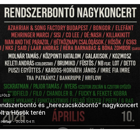
LFÖLD
ndszerbontó és „herezacskóbontó” nagykoncert
lt a Hősök terén
 Hírlap
-
2026.04.11.