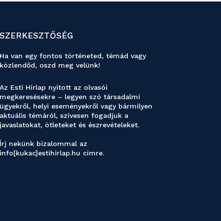
SZERKESZTŐSÉG
Ha van egy fontos történeted, témád vagy
közlendőd, oszd meg velünk!
Az Esti Hírlap nyitott az olvasói
megkeresésekre – legyen szó társadalmi
ügyekről, helyi eseményekről vagy bármilyen
aktuális témáról, szívesen fogadjuk a
javaslatokat, ötleteket és észrevételeket.
Írj nekünk bizalommal az
info[kukac]estihirlap.hu címre.