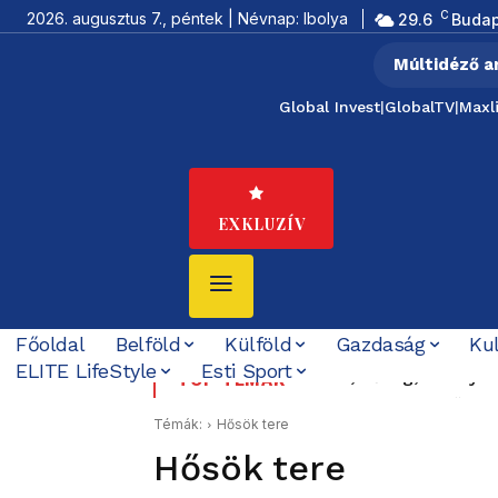
C
2026. augusztus 7., péntek | Névnap: Ibolya
29.6
Budap
Múltidéző a
Global Invest
|
GlobalTV
|
Maxl
EXKLUZÍV
Főoldal
Belföld
Külföld
Gazdaság
Ku
ELITE LifeStyle
Esti Sport
Krízis, hőség, aszály k
Felföldi József koráb
TOP TÉMÁK
ezzel foglalkozni”
Témák:
Hősök tere
Hősök tere