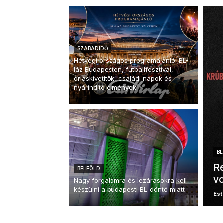
SZABADIDŐ
Hétvégi országos programajánló: BL-
láz Budapesten, futballfesztivál,
óriáskivetítők, családi napok és
nyárindító élmények
BE
Re
BELFÖLD
vo
Nagy forgalomra és lezárásokra kell
készülni a budapesti BL-döntő miatt
Esti