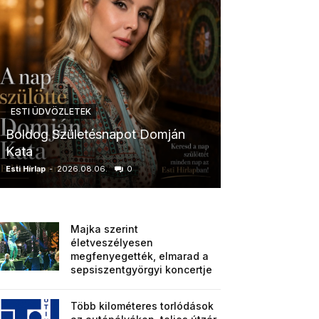
ESTI ÜDVÖZLETEK
ESTI ÜDVÖZLETE
Boldog Születésnapot Domján
Boldog Szület
Kata
Anikó
Esti Hírlap
-
2026.08.06.
0
Esti Hírlap
-
2026.0
Majka szerint
életveszélyesen
megfenyegették, elmarad a
sepsiszentgyörgyi koncertje
Több kilométeres torlódások