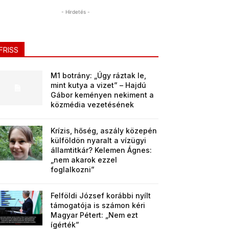
- Hirdetés -
FRISS
M1 botrány: „Úgy ráztak le,
mint kutya a vizet” – Hajdú
Gábor keményen nekiment a
közmédia vezetésének
Krízis, hőség, aszály közepén
külföldön nyaralt a vízügyi
államtitkár? Kelemen Ágnes:
„nem akarok ezzel
foglalkozni”
Felföldi József korábbi nyílt
támogatója is számon kéri
Magyar Pétert: „Nem ezt
ígérték”