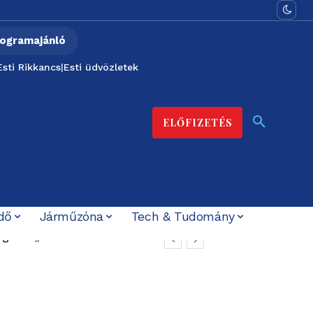
ogramajánló
Esti Rikkancs
|
Esti üdvözletek
ELŐFIZETÉS
dő
Járműzóna
Tech & Tudomány
gnes: „nem akarok
zt ígérték”