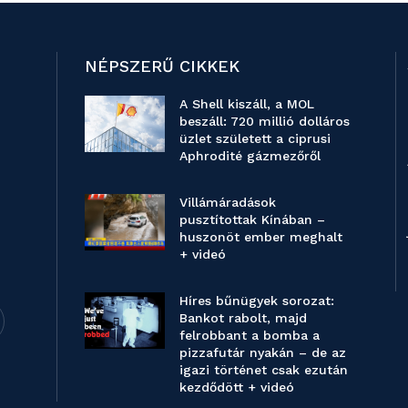
NÉPSZERŰ CIKKEK
A Shell kiszáll, a MOL
beszáll: 720 millió dolláros
üzlet született a ciprusi
Aphrodité gázmezőről
Villámáradások
pusztítottak Kínában –
huszonöt ember meghalt
+ videó
Híres bűnügyek sorozat:
Bankot rabolt, majd
felrobbant a bomba a
pizzafutár nyakán – de az
igazi történet csak ezután
kezdődött + videó