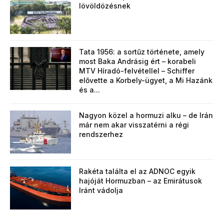
lövöldözésnek
Tata 1956: a sortűz története, amely
most Baka Andrásig ért – korabeli
MTV Híradó-felvétellel – Schiffer
elővette a Korbely-ügyet, a Mi Hazánk
és a...
Nagyon közel a hormuzi alku – de Irán
már nem akar visszatérni a régi
rendszerhez
Rakéta találta el az ADNOC egyik
hajóját Hormuzban – az Emirátusok
Iránt vádolja