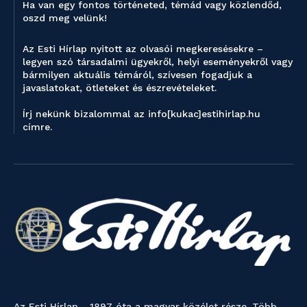
Ha van egy fontos történeted, témád vagy közlendőd,
oszd meg velünk!
Az Esti Hírlap nyitott az olvasói megkeresésekre –
legyen szó társadalmi ügyekről, helyi eseményekről vagy
bármilyen aktuális témáról, szívesen fogadjuk a
javaslatokat, ötleteket és észrevételeket.
Írj nekünk bizalommal az info[kukac]estihirlap.hu
címre.
Az Esti Hírlap - 1897 óta a magyar közélet része. Több