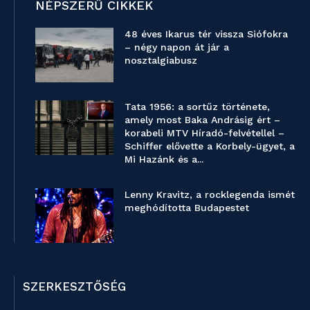
NÉPSZERŰ CIKKEK
48 éves Ikarus tér vissza Siófokra
– négy napon át jár a
nosztalgiabusz
Tata 1956: a sortűz története,
amely most Baka Andrásig ért –
korabeli MTV Híradó-felvétellel –
Schiffer elővette a Korbely-ügyet, a
Mi Hazánk és a...
Lenny Kravitz, a rocklegenda ismét
meghódította Budapestet
SZERKESZTŐSÉG