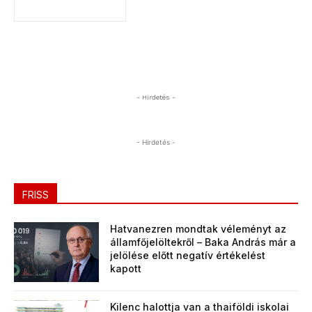
- Hirdetés -
- Hirdetés -
FRISS
Hatvanezren mondtak véleményt az
államfőjelöltekről – Baka András már a
jelölése előtt negatív értékelést
kapott
Kilenc halottja van a thaiföldi iskolai