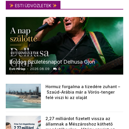
ESTI ÜDVÖZLETEK
ESTI ÜDVÖZLETEK
Boldog Születésnapot Delhusa Gjon
Esti Hírlap
-
2026.08.09.
0
E
Hormuz forgalma a tizedére zuhant –
Szaúd-Arábia már a Vörös-tenger
felé viszi ki az olaját
2,27 milliárdot fizetett vissza az
államnak a Mészároshoz köthető