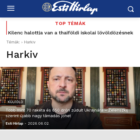
TOP TÉMÁK
Kilenc halottja van a thaiföldi iskolai lövöldözésnek
Tata 1956: a sortűz története, amely most Baka
Andrásig ért – korabeli MTV Híradó-felvétellel –
Témák:
Harkiv
Schiffer elővette a Korbely-ügyet, a Mi Hazánk és
Harkiv
a...
KÜLFÖLD
Több mint 70 rakéta és 650 drón zúdult Ukrajnára – Zelenszkij
szerint újabb nagy támadás jöhet
Esti Hírlap
-
2026.06.02.