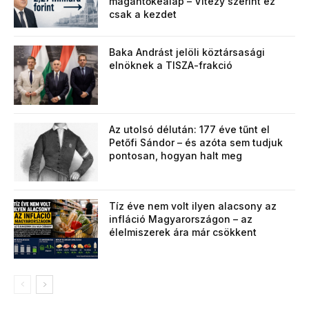
magántőkealap – Vitézy szerint ez
csak a kezdet
Baka Andrást jelöli köztársasági
elnöknek a TISZA-frakció
Az utolsó délután: 177 éve tűnt el
Petőfi Sándor – és azóta sem tudjuk
pontosan, hogyan halt meg
Tíz éve nem volt ilyen alacsony az
infláció Magyarországon – az
élelmiszerek ára már csökkent