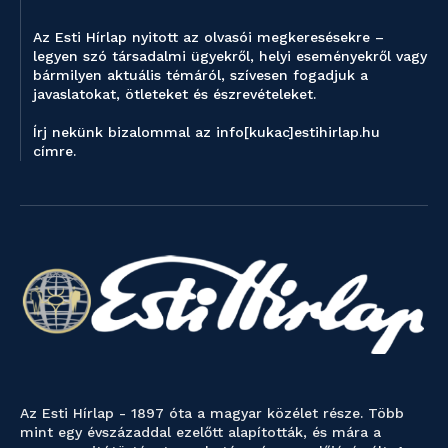
Az Esti Hírlap nyitott az olvasói megkeresésekre –
legyen szó társadalmi ügyekről, helyi eseményekről vagy
bármilyen aktuális témáról, szívesen fogadjuk a
javaslatokat, ötleteket és észrevételeket.
Írj nekünk bizalommal az info[kukac]estihirlap.hu
címre.
Az Esti Hírlap - 1897 óta a magyar közélet része. Több
mint egy évszázaddal ezelőtt alapították, és mára a