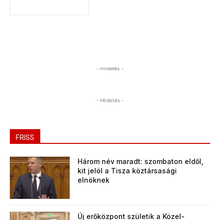
- Hirdetés -
- Hirdetés -
FRISS
Három név maradt: szombaton eldől,
kit jelöl a Tisza köztársasági
elnöknek
Új erőközpont születik a Közel-