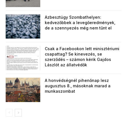
Azbesztügy Szombathelyen:
kedvezőbbek a levegőeredmények,
de a szennyezés még nem tűnt el
Csak a Facebookon lett minisztériumi
csapattag? Se kinevezés, se
szerződés – számon kérik Gajdos
Lászlót az állatvédők
A honvédségnél pihenőnap lesz
augusztus 8., másoknak marad a
munkaszombat