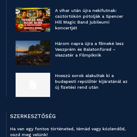
A vihar után újra nekifutnak:
csütörtökön pótolják a Spencer
Hill Magic Band jubileumi
koncertjét
Három napra újra a filmeké lesz
Veszprém és Balatonfüred –
visszatér a Filmpiknik
Hosszú sorok alakultak ki a
budapesti repülőtér kijáratánál az
új fizetési rend után
SZERKESZTŐSÉG
Ha van egy fontos történeted, témád vagy közlendőd,
oszd meg velünk!