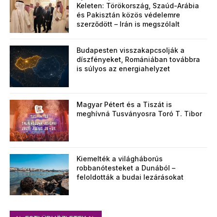
Keleten: Törökország, Szaúd-Arábia
és Pakisztán közös védelemre
szerződött – Irán is megszólalt
Budapesten visszakapcsolják a
díszfényeket, Romániában továbbra
is súlyos az energiahelyzet
Magyar Pétert és a Tiszát is
meghívná Tusványosra Toró T. Tibor
Kiemelték a világháborús
robbanótesteket a Dunából –
feloldották a budai lezárásokat