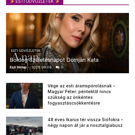
ESTI ÜDVÖZLETEK
ESTI ÜDVÖZLETEK
Boldog Születésnapot Domján Kata
Esti Hírlap
-
2026.08.06.
0
E
Vége az esti áramspórolásnak –
Magyar Péter: péntektől nincs
szükség az önkéntes
fogyasztáscsökkentésre
48 éves Ikarus tér vissza Siófokra –
négy napon át jár a nosztalgiabusz