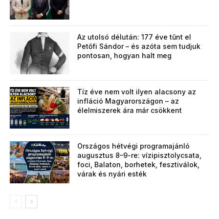
Az utolsó délután: 177 éve tűnt el
Petőfi Sándor – és azóta sem tudjuk
pontosan, hogyan halt meg
Tíz éve nem volt ilyen alacsony az
infláció Magyarországon – az
élelmiszerek ára már csökkent
Országos hétvégi programajánló
augusztus 8–9-re: vízipisztolycsata,
foci, Balaton, borhetek, fesztiválok,
várak és nyári esték