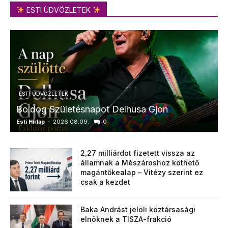
ESTI ÜDVÖZLETEK
ESTI ÜDVÖZLETEK
Boldog Születésnapot Delhusa Gjon
Esti Hírlap
-
2026.08.09.
0
E
2,27 milliárdot fizetett vissza az
államnak a Mészároshoz köthető
magántőkealap – Vitézy szerint ez
csak a kezdet
Baka Andrást jelöli köztársasági
elnöknek a TISZA-frakció