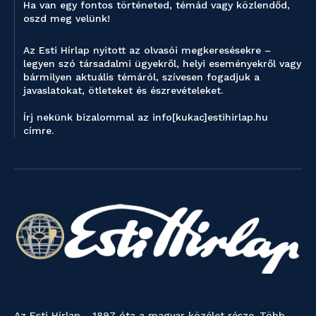
Ha van egy fontos történeted, témád vagy közlendőd,
oszd meg velünk!
Az Esti Hírlap nyitott az olvasói megkeresésekre –
legyen szó társadalmi ügyekről, helyi eseményekről vagy
bármilyen aktuális témáról, szívesen fogadjuk a
javaslatokat, ötleteket és észrevételeket.
Írj nekünk bizalommal az info[kukac]estihirlap.hu
címre.
Az Esti Hírlap - 1897 óta a magyar közélet része. Több