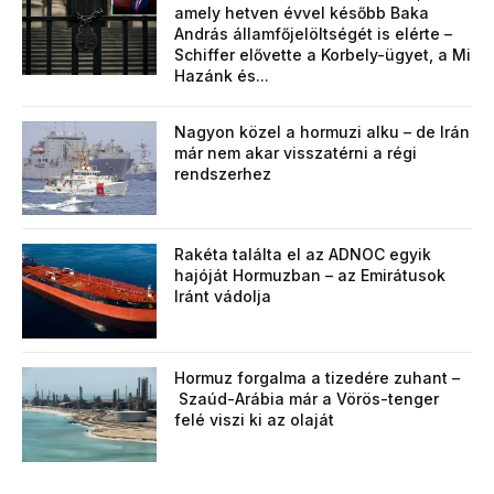
amely hetven évvel később Baka
András államfőjelöltségét is elérte –
Schiffer elővette a Korbely-ügyet, a Mi
Hazánk és...
Nagyon közel a hormuzi alku – de Irán
már nem akar visszatérni a régi
rendszerhez
Rakéta találta el az ADNOC egyik
hajóját Hormuzban – az Emirátusok
Iránt vádolja
Hormuz forgalma a tizedére zuhant –
Szaúd-Arábia már a Vörös-tenger
felé viszi ki az olaját