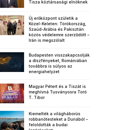
Tisza köztársasági elnöknek
Új erőközpont születik a
Közel-Keleten: Törökország,
Szaúd-Arábia és Pakisztán
közös védelemre szerződött –
Irán is megszólalt
Budapesten visszakapcsolják
a díszfényeket, Romániában
továbbra is súlyos az
energiahelyzet
Magyar Pétert és a Tiszát is
meghívná Tusványosra Toró
T. Tibor
Kiemelték a világháborús
robbanótesteket a Dunából –
feloldották a budai