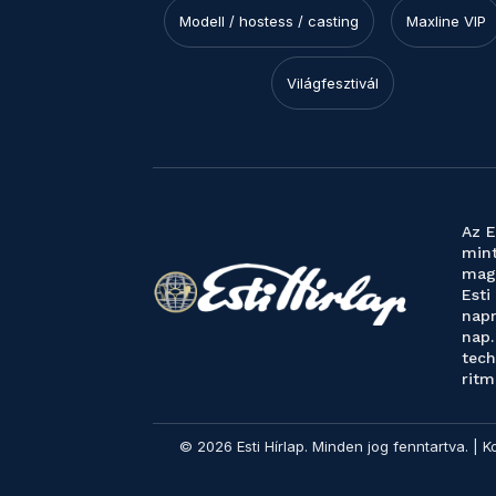
Modell / hostess / casting
Maxline VIP
Világfesztivál
Az E
mint
magy
Esti
napr
nap.
tech
ritm
© 2026 Esti Hírlap. Minden jog fenntartva. | K