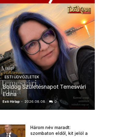
ESTI ÜDVÖZLETEK
ESTI ÜDVÖZLETE
Boldog Születésnapot Temesvári
Boldog Szüle
Edina
Boglárka
Esti Hírlap
-
2026.08.08.
0
Esti Hírlap
-
2026.0
Három név maradt:
szombaton eldől, kit jelöl a