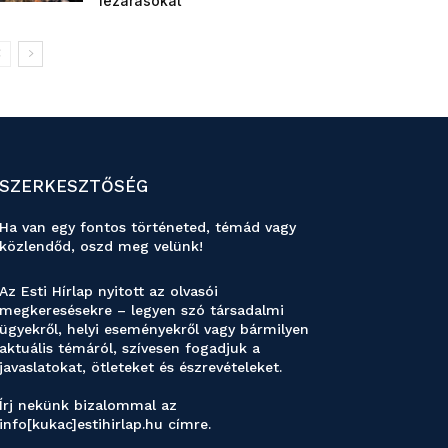
lezárásokat
SZERKESZTŐSÉG
Ha van egy fontos történeted, témád vagy
közlendőd, oszd meg velünk!
Az Esti Hírlap nyitott az olvasói
megkeresésekre – legyen szó társadalmi
ügyekről, helyi eseményekről vagy bármilyen
aktuális témáról, szívesen fogadjuk a
javaslatokat, ötleteket és észrevételeket.
Írj nekünk bizalommal az
info[kukac]estihirlap.hu címre.