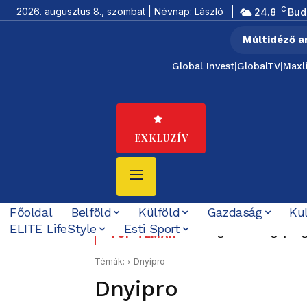
C
2026. augusztus 8., szombat | Névnap: László
24.8
Bud
Múltidéző a
Global Invest
|
GlobalTV
|
Maxl
EXKLUZÍV
Főoldal
Belföld
Külföld
Gazdaság
Ku
ELITE LifeStyle
Esti Sport
Országos hétvégi progr
TOP TÉMÁK
fesztiválok, várak és 
Témák:
Dnyipro
Dnyipro