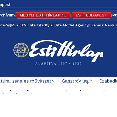
apest
rchívum
|
MEGYEI ESTI HÍRLAPOK
|
ESTI BUDAPEST
|
Pr
ineVip
|
MusicTV
|
Elite LifeStyle
|
Elite Model Agency
|
Evening News
|
ALAPÍTVA 1897 • 1956
ltúra, zene és művészet
GasztroVilág
Szabadi
amajánló augusztus 8–9-re: vízipisztolycsata, foci, Bala
nyári esték