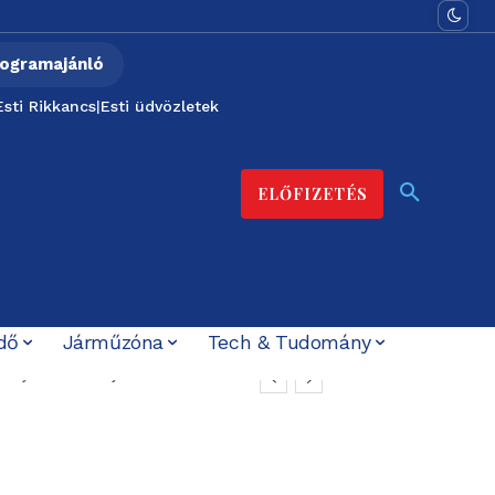
ogramajánló
Esti Rikkancs
|
Esti üdvözletek
ELŐFIZETÉS
dő
Járműzóna
Tech & Tudomány
ton, borhetek,