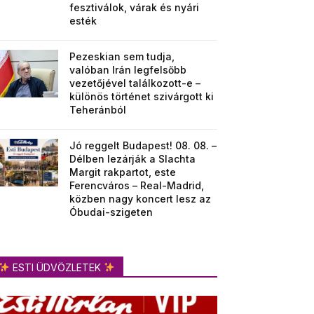
fesztiválok, várak és nyári
esték
Pezeskian sem tudja,
valóban Irán legfelsőbb
vezetőjével találkozott-e –
különös történet szivárgott ki
Teheránból
Jó reggelt Budapest! 08. 08. –
Délben lezárják a Slachta
Margit rakpartot, este
Ferencváros – Real-Madrid,
közben nagy koncert lesz az
Óbudai-szigeten
ESTI ÜDVÖZLETEK