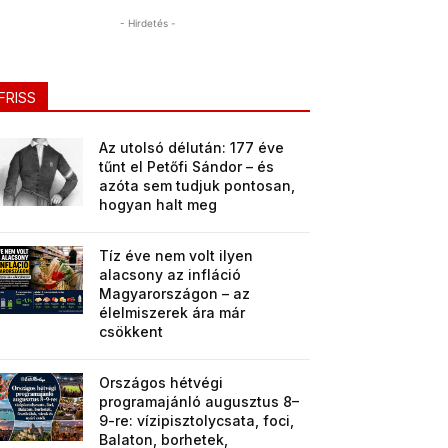
- Hirdetés -
FRISS
Az utolsó délután: 177 éve
tűnt el Petőfi Sándor – és
azóta sem tudjuk pontosan,
hogyan halt meg
Tíz éve nem volt ilyen
alacsony az infláció
Magyarországon – az
élelmiszerek ára már
csökkent
Országos hétvégi
programajánló augusztus 8–
9-re: vízipisztolycsata, foci,
Balaton, borhetek,