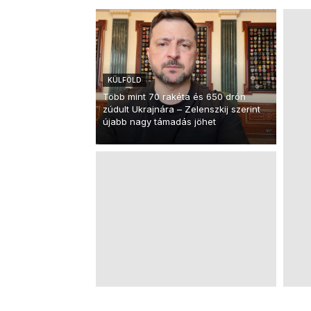
KÜLFÖLD
Több mint 70 rakéta és 650 drón
zúdult Ukrajnára – Zelenszkij szerint
újabb nagy támadás jöhet