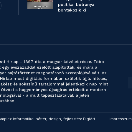
politikai botránya
bontakozik ki
sti Hírlap - 1897 óta a magyar közélet része. Több
 egy évszázaddal ezelőtt alapították, és mára a
ar sajtótörténet meghatározó szereplőjévé vált. Az
 Hírlap most digitális formában születik újjá: hiteles,
akész és sokszínű tartalommal jelentkezik nap mint
 Ötvözi a hagyományos újságírás értékeit a modern
nológiával - a múlt tapasztalataival, a jelen
usában.
omplex informatikai háttér, design, fejlesztés:
DigiArt
Impresszum