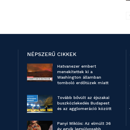
NÉPSZERŰ CIKKEK
Hatvanezer embert
menekítettek ki a
Washington államban
tomboló erdőtüzek miatt
Tovább bővült az éjszakai
buszközlekedés Budapest
és az agglomeráció között
Panyi Miklós: Az elmúlt 36
év egyik legsúlyosabb